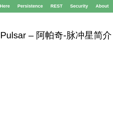
 Here
Persistence
REST
Security
About
ache Pulsar – 阿帕奇-脉冲星简介