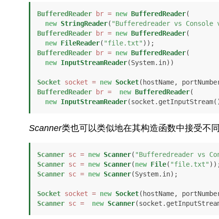
BufferedReader
br
=
new
BufferedReader
(

new
StringReader
(
"Bufferedreader vs Console 
BufferedReader
br
=
new
BufferedReader
(

new
FileReader
(
"file.txt"
BufferedReader
br
=
new
BufferedReader
(

new
InputStreamReader
(System.in))

Socket
socket
=
new
Socket
BufferedReader
br
=
new
BufferedReader
(

new
InputStreamReader
Scanner
类也可以类似地在其构造函数中接受不
Scanner
sc
=
new
Scanner
(
"Bufferedreader vs Co
Scanner
sc
=
new
Scanner
(
new
File
(
"file.txt"
Scanner
sc
=
new
Scanner
(System.in);

Socket
socket
=
new
Socket
Scanner
sc
=
new
Scanner
(socket.getInputStrea