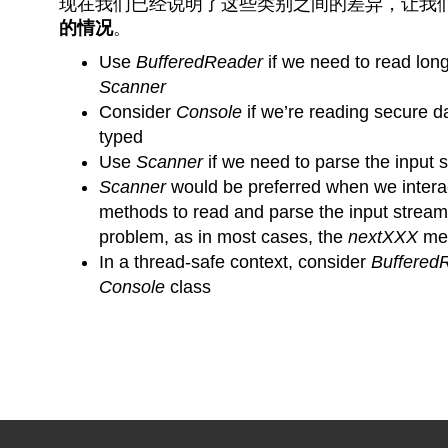
现在我们已经说明了这些类别之间的差异，让我
的情况
。
Use
BufferedReader
if we need to read long
Scanner
Consider
Console
if we’re reading secure d
typed
Use
Scanner
if we need to parse the input 
Scanner
would be preferred when we interact
methods to read and parse the input stream.
problem, as in most cases, the
nextXXX
met
In a thread-safe context, consider
Buffered
Console
class