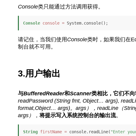
Console
类只能通过方法调用获得。
Console
console
=
 System.console();
请记住，当我们使用
Console
类时，如果我们在Ecli
制台就不可用。
3.用户输出
与
BufferedReader
和
Scanner
类相比，它们不向
readPassword (String fmt, Object… args), readLi
format,Object… args)。args），readLine（Strin
args）
，
将提示写入系统控制台的输出流
。
String
firstName
=
 console.readLine(
"Enter you