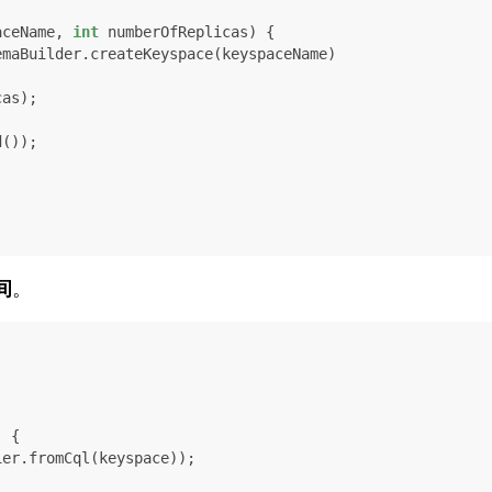
aceName, 
int
 numberOfReplicas)
 {

emaBuilder.createKeyspace(keyspaceName)

间
。
)
 {

er.fromCql(keyspace));
