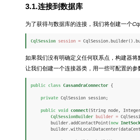
3.1.连接到数据库
为了获得与数据库的连接，我们将创建一个
Cq
CqlSession
session
=
 CqlSession.builder().b
如果我们没有明确定义任何联系点，构建器将
让我们创建一个连接器类，用一些可配置的参
public
class
CassandraConnector
 {

private
 CqlSession session;

public
void
connect
(String node, Intege
CqlSessionBuilder
builder
=
 CqlSessi
        builder.addContactPoint(
new
InetSoc
        builder.withLocalDatacenter(dataCenter);
