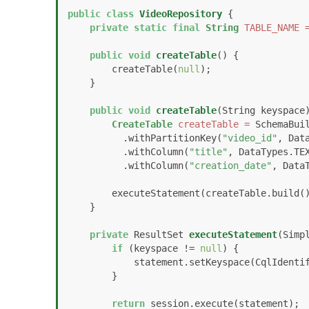
public
class
VideoRepository
 {

private
static
final
String
TABLE_NAME
public
void
createTable
()
 {

        createTable(
null
);

    }

public
void
createTable
(String keyspace
CreateTable
createTable
=
 SchemaBuil
          .withPartitionKey(
"video_id"
, Data
          .withColumn(
"title"
, DataTypes.TEX
          .withColumn(
"creation_date"
, DataT
        executeStatement(createTable.build(), keyspace);

    }

private
 ResultSet 
executeStatement
(Simp
if
 (keyspace != 
null
) {

            statement.setKeyspace(CqlIdentifier.fromCql(keyspace));

        }

return
 session.execute(statement);
