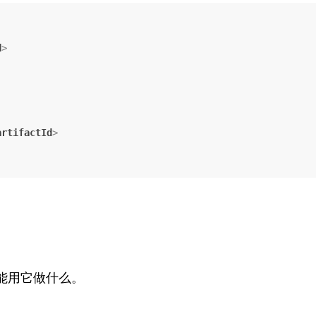
d
>
artifactId
>
能用它做什么。