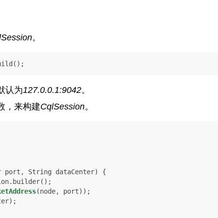
lSession
。
uild();
默认为
127.0.0.1:9042
。
数，来构建
CqlSession
。
r port, String dataCenter)
 {

on.builder();

ketAddress
(node, port));
