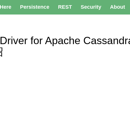
 Here
Persistence
REST
Security
About
a Driver for Apache Cassan
绍