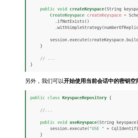
public
void
createKeyspace
(String keysp
CreateKeyspace
createKeyspace
=
 Sch
          .ifNotExists()

          .withSimpleStrategy(numberOfReplicas);

        session.execute(createKeyspace.build());

    }

// ...
}
另外，我们可以
开始使用当前会话中的密钥空
public
class
KeyspaceRepository
 {

//...
public
void
useKeyspace
(String keyspace
        session.execute(
"USE "
 + CqlIdentifi
    }
