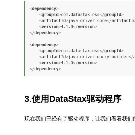
<
dependency
>
<
groupId
>
com.datastax.oss
</
groupId
>
<
artifactId
>
java-driver-core
</
artifactI
<
version
>
4.1.0
</
version
>
</
dependency
>
<
dependency
>
<
groupId
>
com.datastax.oss
</
groupId
>
<
artifactId
>
java-driver-query-builder
</
<
version
>
4.1.0
</
version
>
</
dependency
>
3.使用DataStax驱动程序
现在我们已经有了驱动程序，让我们看看我们