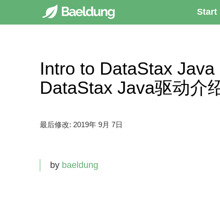
Start
Intro to DataStax Jav
DataStax Java驱动介
最后修改:
2019年 9月 7日
by
baeldung