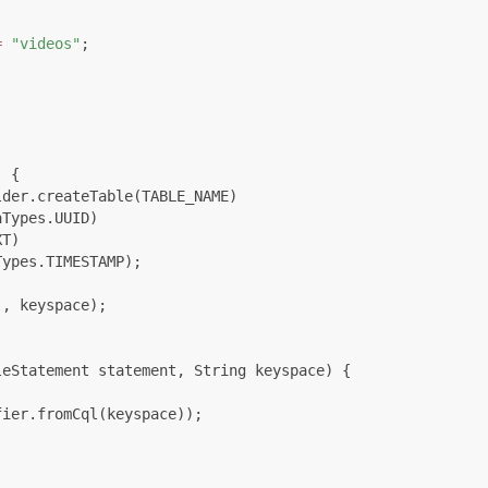
=
"videos"
;

)
 {

der.createTable(TABLE_NAME)

Types.UUID)

T)

ypes.TIMESTAMP);

leStatement statement, String keyspace)
 {
