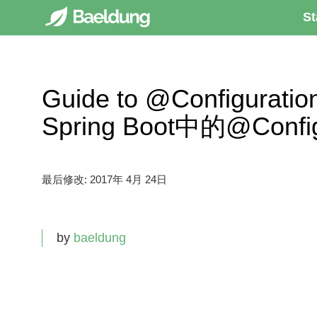
St
Guide to @Configuration
Spring Boot中的@Config
最后修改:
2017年 4月 24日
by
baeldung