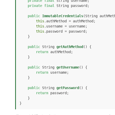
private
final
 String username;

private
final
 String password;

public
ImmutableCredentials
(String authMet
this
.authMethod = authMethod;

this
.username = username;

this
.password = password;

    }

public
 String 
getAuthMethod
()
 {

return
 authMethod;

    }

public
 String 
getUsername
()
 {

return
 username;

    }

public
 String 
getPassword
()
 {

return
 password;

    }

}