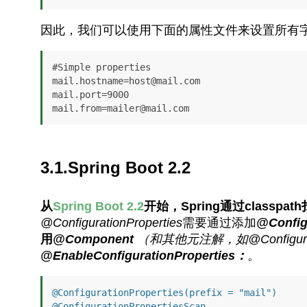
因此，我们可以使用下面的属性文件来设置所有
#Simple properties

mail.hostname=host@mail.com

mail.port=9000

3.1.Spring Boot 2.2
从
Spring Boot 2.2
开始，Spring通过classpa
@ConfigurationProperties
需要通过添加
@Config
用
@Component
（和其他元注解，如@Configu
@EnableConfigurationProperties：
。
@ConfigurationProperties(prefix = "mail")
@ConfigurationPropertiesScan