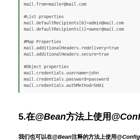
mail.from=mailer@mail.com

#List properties

mail.defaultRecipients[0]=admin@mail.com

mail.defaultRecipients[1]=owner@mail.com

#Map Properties

mail.additionalHeaders.redelivery=true

mail.additionalHeaders.secure=true

#Object properties

mail.credentials.username=john

mail.credentials.password=password

mail.credentials.authMethod=SHA1
5.在
@Bean
方法上使用
@Confi
我们也可以在
@Bean
注释的方法上使用
@Configu