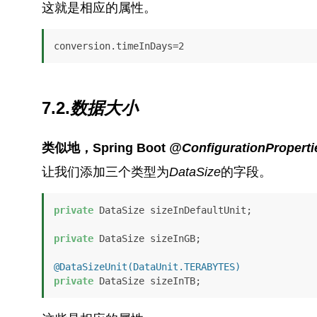
这就是相应的属性。
conversion.timeInDays=2
7.2.
数据大小
类似地，Spring Boot
@ConfigurationProperti
让我们添加三个类型为
DataSize
的字段。
private
 DataSize sizeInDefaultUnit;

private
 DataSize sizeInGB;

@DataSizeUnit(DataUnit.TERABYTES)
private
 DataSize sizeInTB;