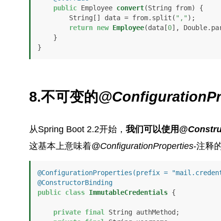
public
 Employee 
convert
(String from)
 {

        String[] data = from.split(
","
);

return
new
Employee
(data[
0
], Double.pa
    }

}
8.不可变的
@ConfigurationPr
从Spring Boot 2.2开始，
我们可以使用
@Constru
这基本上意味着
@ConfigurationProperties
-注释
@ConfigurationProperties(prefix = "mail.creden
@ConstructorBinding
public
class
ImmutableCredentials
 {

private
final
 String authMethod;
