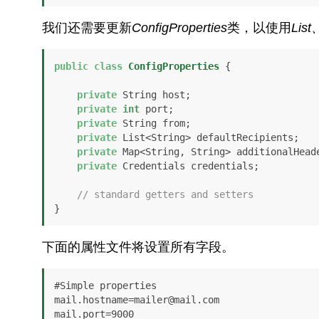
我们还需要更新
ConfigProperties
类，以使用
List
public
class
ConfigProperties
 {

private
 String host;

private
int
 port;

private
 String from;

private
 List<String> defaultRecipients;

private
 Map<String, String> additionalHeade
private
 Credentials credentials;

// standard getters and setters
}
下面的属性文件将设置所有字段。
#Simple properties

mail.hostname=mailer@mail.com

mail.port=9000
