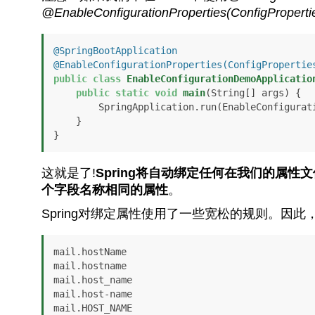
@EnableConfigurationProperties(ConfigPropertie
@SpringBootApplication
@EnableConfigurationProperties(ConfigPropertie
public
class
EnableConfigurationDemoApplicatio
public
static
void
main
(String[] args)
 {

        SpringApplication.run(EnableConfigurationDemoApplication.class, args);

    }

}
这就是了!
Spring将自动绑定任何在我们的属性
个字段名称相同的属性
。
Spring对绑定属性使用了一些宽松的规则。因
mail.hostName

mail.hostname

mail.host_name

mail.host-name
