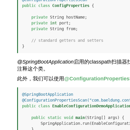
public
class
ConfigProperties
 { 

private
 String hostName; 

private
int
 port; 

private
 String from; 

// standard getters and setters 
@SpringBootApplication
启用的classpath扫描
注释这个类。
此外，我们可以使用
@ConfigurationPropertie
@SpringBootApplication
@ConfigurationPropertiesScan("com.baeldung.con
public
class
EnableConfigurationDemoApplicatio
public
static
void
main
(String[] args)
 {   
        SpringApplication.run(EnableConfigurationDemoApplication.class, args); 

    } 
