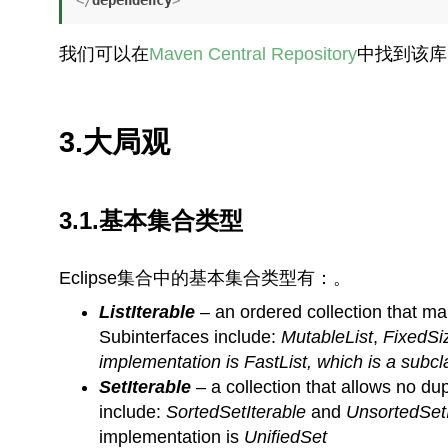
</
dependency
>
我们可以在
Maven Central Repository
中找到该库
3.大局观
3.1.基本集合类型
Eclipse集合中的基本集合类型有：。
ListIterable
– an ordered collection that ma
Subinterfaces include:
MutableList
,
FixedSi
implementation is FastList, which is a subcl
SetIterable
– a collection that allows no du
include:
SortedSetIterable
and
UnsortedSetI
implementation is
UnifiedSet