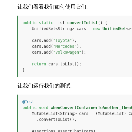
让我们看看我们如何使用它们。
public
static
 List 
convertToList
()
 {

    UnifiedSet<String> cars = 
new
UnifiedSet
<>(
    cars.add(
"Toyota"
);

    cars.add(
"Mercedes"
);

    cars.add(
"Volkswagen"
);

return
 cars.toList();

}
让我们运行我们的测试。
@Test
public
void
whenConvertContainerToAnother_then
    MutableList<String> cars = (MutableList) ConvertContainerToAnother 

      .convertToList();

    Assertions.assertThat(cars)
