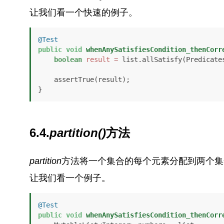
让我们看一个快速的例子。
@Test
public
void
whenAnySatisfiesCondition_thenCorr
boolean
result
=
 list.allSatisfy(Predicate
    assertTrue(result);

}
6.4.
partition()
方法
partition
方法将一个集合的每个元素分配到两个集
让我们看一个例子。
@Test
public
void
whenAnySatisfiesCondition_thenCorr