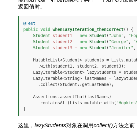
返回值时。
@Test
public
void
whenLazyIteration_thenCorrect
()
 {

Student
student1
=
new
Student
(
"John"
, 
"Ho
Student
student2
=
new
Student
(
"George"
, 
"
Student
student3
=
new
Student
(
"Jennifer"
,
    MutableList<Student> students = Lists.mutable

      .with(student1, student2, student3);

    LazyIterable<Student> lazyStudents = students.asLazy();

    LazyIterable<String> lastNames = lazyStudents

      .collect(Student::getLastName);

    Assertions.assertThat(lastNames)

      .containsAll(Lists.mutable.with(
"Hopkins
}
这里，
lazyStudents
对象在调用
collect()
方法之前