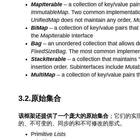
MapIterable
– a collection of key/value pai
ImmutableMap
. Two common implementati
UnifiedMap
does not maintain any order,
Mu
BiMap
– a collection of key/value pairs that
the
MapIterable
interface
Bag
– an unordered collection that allows d
FixedSizeBag
. The most common implemen
StackIterable
– a collection that maintains “
insertion order. Subinterfaces include
Mutab
MultiMap
– a collection of key/value pairs t
3.2.原始集合
该框架还提供了一个庞大的原始集合
；它们的实
的、不可变的、同步的和不可修改的形式。
Primitive
Lists