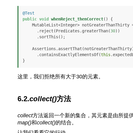
@Test
public
void
whenReject_thenCorrect
()
 {

    MutableList<Integer> notGreaterThanThirty = list

      .reject(Predicates.greaterThan(
30
))

      .sortThis();

    Assertions.assertThat(notGreaterThanThirty)

      .containsExactlyElementsOf(
this
.expectedL
}
这里，我们拒绝所有大于30的元素。
6.2.
collect()
方法
collect
方法返回一个新的集合，其元素是由所提供的la
map()
和
collect()
的结合。
让我们看看它的行动。