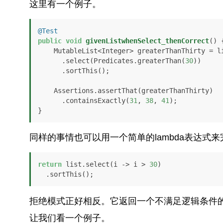
这里有一个例子。
@Test
public
void
givenListwhenSelect_thenCorrect
()
 {
    MutableList<Integer> greaterThanThirty = list

      .select(Predicates.greaterThan(
30
))

      .sortThis();

    Assertions.assertThat(greaterThanThirty)

      .containsExactly(
31
, 
38
, 
41
);

}
同样的事情也可以用一个简单的lambda表达式来
return
 list.select(i -> i > 
30
)

  .sortThis();
拒绝模式正好相反。它返回一个不满足逻辑条件
让我们看一个例子。