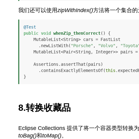
我们还可以使用
zipWithIndex()
方法将一个集合的
@Test
public
void
whenZip_thenCorrect
()
 {

    MutableList<String> cars = FastList

      .newListWith(
"Porsche"
, 
"Volvo"
, 
"Toyota
    MutableList<Pair<String, Integer>> pairs = cars.zipWithIndex();

    Assertions.assertThat(pairs)

      .containsExactlyElementsOf(
this
.expectedP
}
8.转换收藏品
Eclipse Collections 提供了将一个容
toBag()
和
toMap()
。