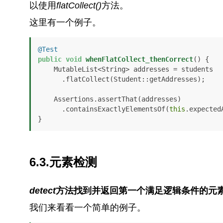
以使用
flatCollect()
方法。
这里有一个例子。
@Test
public
void
whenFlatCollect_thenCorrect
()
 {

    MutableList<String> addresses = students

      .flatCollect(Student::getAddresses);

    Assertions.assertThat(addresses)

      .containsExactlyElementsOf(
this
.expectedA
}
6.3.元素检测
detect
方法找到并返回第一个满足逻辑条件的元
我们来看看一个简单的例子。