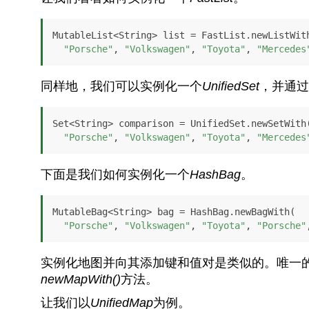
MutableList<String> list = FastList.newListWith
"Porsche"
, 
"Volkswagen"
, 
"Toyota"
, 
"Mercedes
同样地，我们可以实例化一个
UnifiedSet
，并通过
Set<String> comparison = UnifiedSet.newSetWith(
"Porsche"
, 
"Volkswagen"
, 
"Toyota"
, 
"Mercedes
下面是我们如何实例化一个
HashBag
。
MutableBag<String> bag = HashBag.newBagWith(

"Porsche"
, 
"Volkswagen"
, 
"Toyota"
, 
"Porsche"
实例化地图并向其添加键和值对是类似的。唯一
newMapWith()
方法。
让我们以
UnifiedMap
为例。