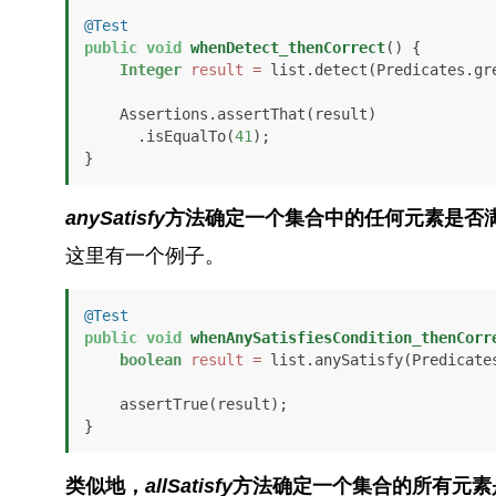
@Test
public
void
whenDetect_thenCorrect
()
 {

Integer
result
=
 list.detect(Predicates.gr
    Assertions.assertThat(result)

      .isEqualTo(
41
);

}
anySatisfy
方法确定一个集合中的任何元素是否
这里有一个例子。
@Test
public
void
whenAnySatisfiesCondition_thenCorr
boolean
result
=
 list.anySatisfy(Predicate
    assertTrue(result);

}
类似地，
allSatisfy
方法确定一个集合的所有元素