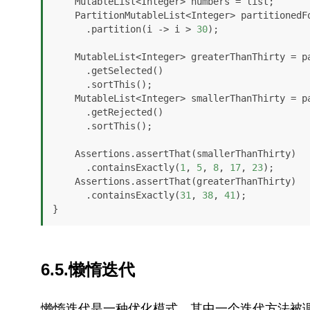
    MutableList<Integer> numbers = list;

    PartitionMutableList<Integer> partitionedFolks = numbers

      .partition(i -> i > 
30
);

    MutableList<Integer> greaterThanThirty = partitionedFolks

      .getSelected()

      .sortThis();

    MutableList<Integer> smallerThanThirty = partitionedFolks

      .getRejected()

      .sortThis();

    Assertions.assertThat(smallerThanThirty)

      .containsExactly(
1
, 
5
, 
8
, 
17
, 
23
);

    Assertions.assertThat(greaterThanThirty)

      .containsExactly(
31
, 
38
, 
41
);

}
6.5.懒惰迭代
懒惰迭代是一种优化模式，其中一个迭代方法被