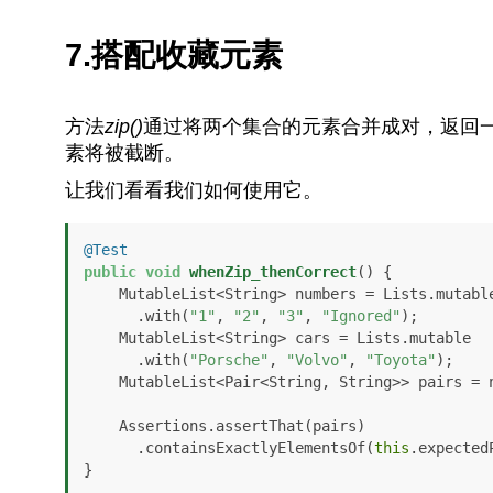
7.搭配收藏元素
方法
zip()
通过将两个集合的元素合并成对，返回
素将被截断。
让我们看看我们如何使用它。
@Test
public
void
whenZip_thenCorrect
()
 {

    MutableList<String> numbers = Lists.mutable

      .with(
"1"
, 
"2"
, 
"3"
, 
"Ignored"
);

    MutableList<String> cars = Lists.mutable

      .with(
"Porsche"
, 
"Volvo"
, 
"Toyota"
);

    MutableList<Pair<String, String>> pairs = numbers.zip(cars);

    Assertions.assertThat(pairs)

      .containsExactlyElementsOf(
this
.expectedP
}