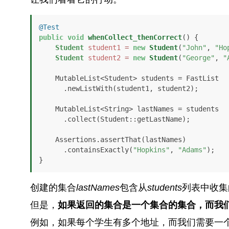
@Test
public
void
whenCollect_thenCorrect
()
 {

Student
student1
=
new
Student
(
"John"
, 
"Ho
Student
student2
=
new
Student
(
"George"
, 
"
    MutableList<Student> students = FastList

      .newListWith(student1, student2);

    MutableList<String> lastNames = students

      .collect(Student::getLastName);

    Assertions.assertThat(lastNames)

      .containsExactly(
"Hopkins"
, 
"Adams"
);

}
创建的集合
lastNames
包含从
students
列表中收集
但是，
如果返回的集合是一个集合的集合，而我
例如，如果每个学生有多个地址，而我们需要一