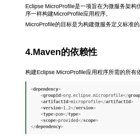
Eclipse MicroProfile是一项旨在为微服务
序一样构建MicroProfile应用程序。
MicroProfile的目标是为构建微服务定义标准
4.Maven的依赖性
构建Eclipse MicroProfile应用程序所需的所
<
dependency
>
<
groupId
>
org.eclipse.microprofile
</
grou
<
artifactId
>
microprofile
</
artifactId
>
<
version
>
1.2
</
version
>
<
type
>
pom
</
type
>
<
scope
>
provided
</
scope
>
</
dependency
>