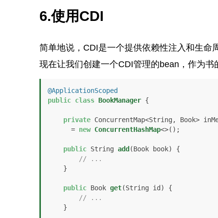
6.使用CDI
简单地说，CDI是一个提供依赖性注入和生命周
现在让我们创建一个CDI管理的bean，作为
@ApplicationScoped
public
class
BookManager
 {

private
 ConcurrentMap<String, Book> inMe
      = 
new
ConcurrentHashMap
<>();

public
 String 
add
(Book book)
 {

// ...
    }

public
 Book 
get
(String id)
 {

// ...
    }
