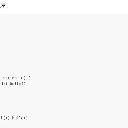
表示。
)
 String id)
 {

d)).build();

l()).build();
