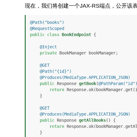
现在，我们将创建一个JAX-RS端点，公开该
@Path("books")
@RequestScoped
public
class
BookEndpoint
 {

@Inject
private
 BookManager bookManager;

@GET
@Path("{id}")
@Produces(MediaType.APPLICATION_JSON)
public
 Response 
getBook
(
@PathParam("id"
return
 Response.ok(bookManager.get(i
    }

@GET
@Produces(MediaType.APPLICATION_JSON)
public
 Response 
getAllBooks
()
 {

return
 Response.ok(bookManager.getAl
    }
