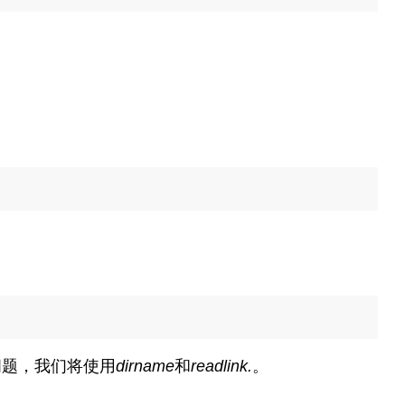
问题，我们将使用
dirname
和
readlink.
。