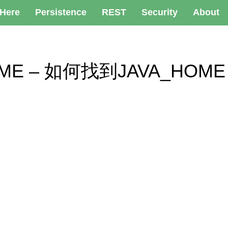
 Here
Persistence
REST
Security
About
_HOME – 如何找到JAVA_HOME