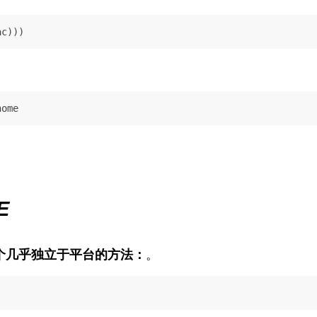
ac)))
home
E
个几乎独立于平台的方法：
。