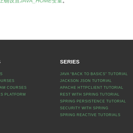
有正确设置
JAVA_HOME
变量
。
S
SERIES
S
JAVA “BACK TO BASICS” TUTORIAL
OURSES
JACKSON JSON TUTORIAL
EAM COURSES
APACHE HTTPCLIENT TUTORIAL
S PLATFORM
REST WITH SPRING TUTORIAL
SPRING PERSISTENCE TUTORIAL
SECURITY WITH SPRING
SPRING REACTIVE TUTORIALS