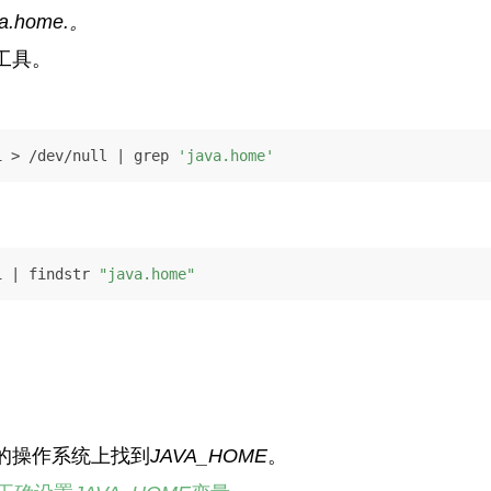
va.home.
。
工具。
1 > /dev/null | grep 
'java.home'
1 | findstr 
"java.home"
的操作系统上找到
JAVA_HOME
。