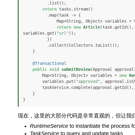
          .list();

return
 tasks.stream()

          .map(task -> {

              Map<String, Object> variables = taskService.getVariables(task.getId());

return
new
Article
(task.getId(),
variables.get(
"url"
));

          })

          .collect(Collectors.toList());

    }

@Transactional
public
void
submitReview
(Approval approval
        Map<String, Object> variables = 
new
Ha
        variables.put(
"approved"
, approval.isSt
        taskService.complete(approval.getId(), variables);

    }

}
现在，这里的大部分代码是非常直观的，但让我
RuntimeService
to instantiate the process f
TaskService
to query and update tasks