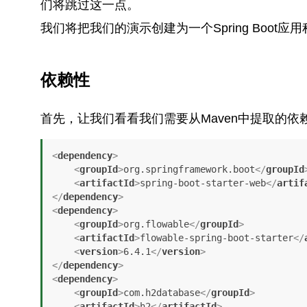
们将跳过这一点。
我们将把我们的演示创建为一个Spring Boot应
依赖性
首先，让我们看看我们需要从Maven中提取的依
<
dependency
>
<
groupId
>
org.springframework.boot
</
groupId
<
artifactId
>
spring-boot-starter-web
</
artif
</
dependency
>
<
dependency
>
<
groupId
>
org.flowable
</
groupId
>
<
artifactId
>
flowable-spring-boot-starter
</
<
version
>
6.4.1
</
version
>
</
dependency
>
<
dependency
>
<
groupId
>
com.h2database
</
groupId
>
<
artifactId
>
h2
</
artifactId
>