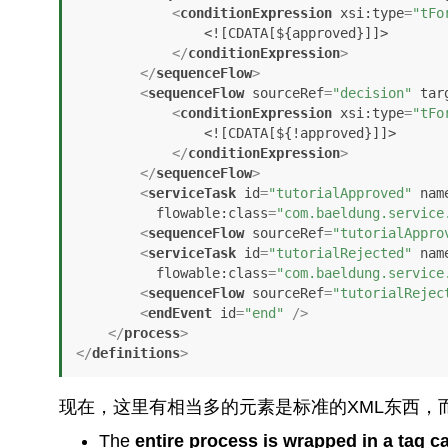
<
conditionExpression
xsi:type
=
"tFo
                <![CDATA[${approved}]]>

</
conditionExpression
>
</
sequenceFlow
>
<
sequenceFlow
sourceRef
=
"decision"
tar
<
conditionExpression
xsi:type
=
"tFo
                <![CDATA[${!approved}]]>

</
conditionExpression
>
</
sequenceFlow
>
<
serviceTask
id
=
"tutorialApproved"
nam
flowable:class
=
"com.baeldung.service
<
sequenceFlow
sourceRef
=
"tutorialAppro
<
serviceTask
id
=
"tutorialRejected"
nam
flowable:class
=
"com.baeldung.service
<
sequenceFlow
sourceRef
=
"tutorialRejec
<
endEvent
id
=
"end"
 />
</
process
>
</
definitions
>
现在，这里有相当多的元素是标准的XML东西，而其
The
entire process is wrapped in a tag c