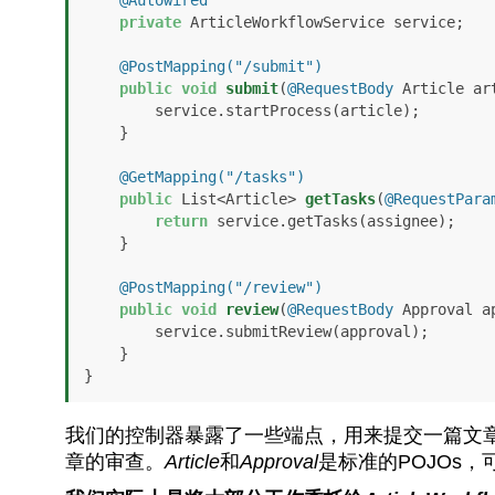
@Autowired
private
 ArticleWorkflowService service;

@PostMapping("/submit")
public
void
submit
(
@RequestBody
 Article ar
        service.startProcess(article);

    }

@GetMapping("/tasks")
public
 List<Article> 
getTasks
(
@RequestPara
return
 service.getTasks(assignee);

    }

@PostMapping("/review")
public
void
review
(
@RequestBody
 Approval a
        service.submitReview(approval);

    }

}
我们的控制器暴露了一些端点，用来提交一篇文
章的审查。
Article
和
Approval
是标准的POJOs