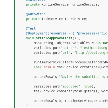
private
 RuntimeService runtimeService;

@Autowired
private
 TaskService taskService;

@Test
@Deployment(resources = { "processes/artic
void
articleApprovalTest
()
 {

        Map<String, Object> variables = 
new
Ha
        variables.put(
"author"
, 
"test@baeldung
        variables.put(
"url"
, 
"http://baeldung.
        runtimeService.startProcessInstanceByK
Task
task
=
 taskService.createTaskQuery
        assertEquals(
"Review the submitted tut
        variables.put(
"approved"
, 
true
);

        taskService.complete(task.getId(), variables);

        assertEquals(
0
, runtimeService.createP
    }
