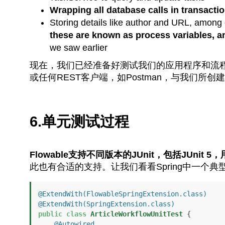
Wrapping all database calls in transact
Storing details like author and URL, among 
these are known as process variables, a
we saw earlier
现在，我们已经准备好测试我们的应用程序和流
或任何REST客户端，如Postman，与我们所
6.单元测试过程
Flowable支持不同版本的JUnit，包括JUni
此也有合适的支持。让我们看看Spring中一个
@ExtendWith(FlowableSpringExtension.class)
@ExtendWith(SpringExtension.class)
public
class
ArticleWorkflowUnitTest
 {

@Autowired