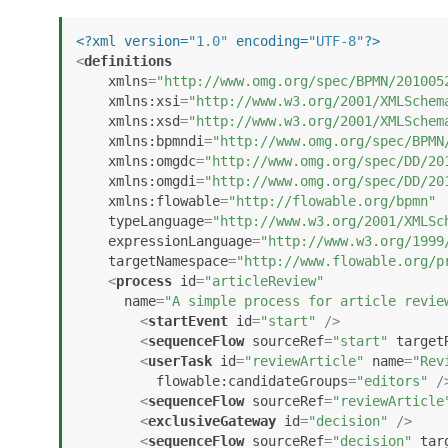
<?xml version=
"1.0"
 encoding=
"UTF-8"
?>
<
definitions
xmlns
=
"http://www.omg.org/spec/BPMN/201005
xmlns:xsi
=
"http://www.w3.org/2001/XMLSchem
xmlns:xsd
=
"http://www.w3.org/2001/XMLSchem
xmlns:bpmndi
=
"http://www.omg.org/spec/BPMN
xmlns:omgdc
=
"http://www.omg.org/spec/DD/20
xmlns:omgdi
=
"http://www.omg.org/spec/DD/20
xmlns:flowable
=
"http://flowable.org/bpmn"
typeLanguage
=
"http://www.w3.org/2001/XMLSc
expressionLanguage
=
"http://www.w3.org/1999
targetNamespace
=
"http://www.flowable.org/p
<
process
id
=
"articleReview"
name
=
"A simple process for article revie
<
startEvent
id
=
"start"
 />
<
sequenceFlow
sourceRef
=
"start"
target
<
userTask
id
=
"reviewArticle"
name
=
"Rev
flowable:candidateGroups
=
"editors"
 /
<
sequenceFlow
sourceRef
=
"reviewArticle
<
exclusiveGateway
id
=
"decision"
 />
<
sequenceFlow
sourceRef
=
"decision"
tar