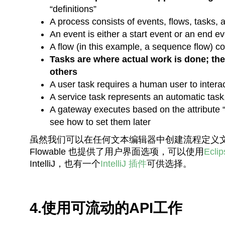
“definitions”
A process consists of events, flows, tasks,
An event is either a start event or an end e
A flow (in this example, a sequence flow) c
Tasks are where actual work is done; th
others
A user task requires a human user to intera
A service task represents an automatic task
A gateway executes based on the attribute
see how to set them later
虽然我们可以在任何文本编辑器中创建流程定义
Flowable 也提供了用户界面选项，可以使用
Ecli
IntelliJ，也有一个
IntelliJ 插件
可供选择。
4.使用可流动的API工作