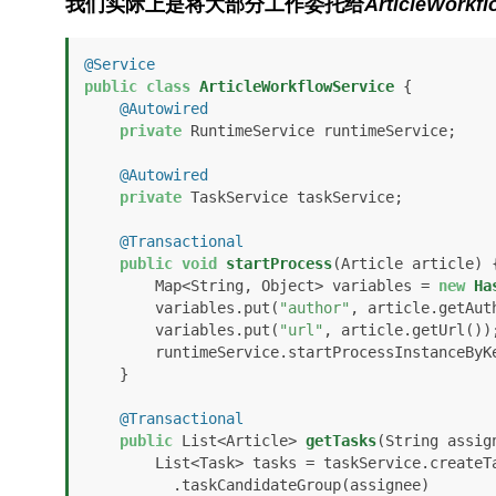
我们实际上是将大部分工作委托给
ArticleWorkfl
@Service
public
class
ArticleWorkflowService
 {

@Autowired
private
 RuntimeService runtimeService;

@Autowired
private
 TaskService taskService;

@Transactional
public
void
startProcess
(Article article)
 {
        Map<String, Object> variables = 
new
Ha
        variables.put(
"author"
, article.getAuth
        variables.put(
"url"
, article.getUrl());
        runtimeService.startProcessInstanceByK
    }

@Transactional
public
 List<Article> 
getTasks
(String assig
        List<Task> tasks = taskService.createTaskQuery()

          .taskCandidateGroup(assignee)
