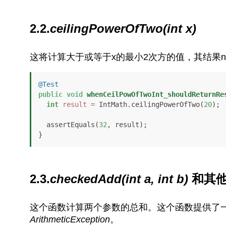
2.2.
ceilingPowerOfTwo(int x)
这将计算大于或等于x的最小2次方的值，其结果n是这样的：2
@Test
public
void
whenCeilPowOfTwoInt_shouldReturnRe
int
result
=
 IntMath.ceilingPowerOfTwo(
20
);

  assertEquals(
32
, result);

}
2.3.
checkedAdd(int a, int b)
和其
这个函数计算两个参数的总和。这个函数提供了
ArithmeticException
。