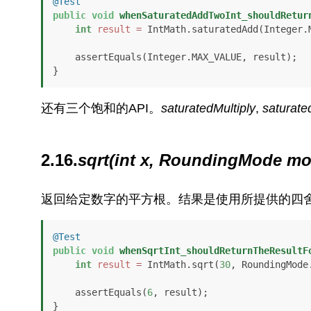
@Test
public
void
whenSaturatedAddTwoInt_shouldRetur
int
result
=
 IntMath.saturatedAdd(Integer.
    assertEquals(Integer.MAX_VALUE, result);

还有三个饱和的API。
saturatedMultiply
,
saturat
2.16.
sqrt(int x, RoundingMode mo
返回给定数字的平方根。结果是使用所提供的四
@Test
public
void
whenSqrtInt_shouldReturnTheResultF
int
result
=
 IntMath.sqrt(
30
, RoundingMode.
    assertEquals(
6
, result);

}
