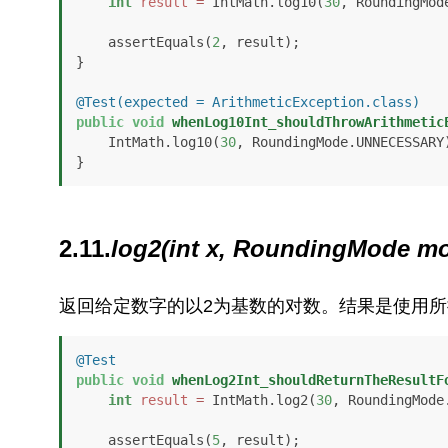
int
result
=
 IntMath.log10(
30
, RoundingMode
    assertEquals(
2
, result);

}

@Test(expected = ArithmeticException.class)
public
void
whenLog10Int_shouldThrowArithmetic
    IntMath.log10(
30
, RoundingMode.UNNECESSARY)
}
2.11.
log2(int x, RoundingMode m
返回给定数字的以2为基数的对数。结果是使用
@Test
public
void
whenLog2Int_shouldReturnTheResultF
int
result
=
 IntMath.log2(
30
, RoundingMode.
    assertEquals(
5
, result);
