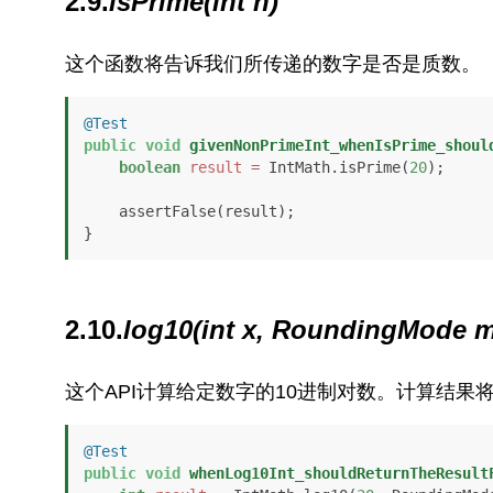
2.9.
isPrime(int n)
这个函数将告诉我们所传递的数字是否是质数。
@Test
public
void
givenNonPrimeInt_whenIsPrime_shoul
boolean
result
=
 IntMath.isPrime(
20
);

    assertFalse(result);

}
2.10.
log10(int x, RoundingMode 
这个API计算给定数字的10进制对数。计算结果
@Test
public
void
whenLog10Int_shouldReturnTheResult