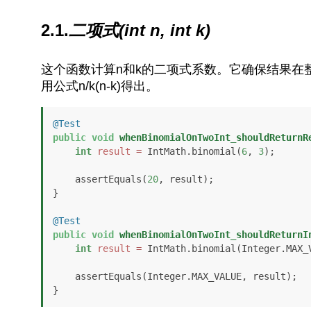
2.1.
二项式(int n, int k)
这个函数计算n和k的二项式系数。它确保结果在
用公式n/k(n-k)得出。
@Test
public
void
whenBinomialOnTwoInt_shouldReturnR
int
result
=
 IntMath.binomial(
6
, 
3
);

    assertEquals(
20
, result);

}

@Test
public
void
whenBinomialOnTwoInt_shouldReturnI
int
result
=
 IntMath.binomial(Integer.MAX_
    assertEquals(Integer.MAX_VALUE, result);

}