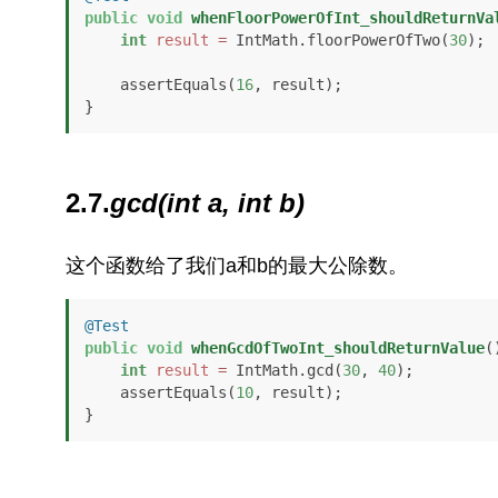
public
void
whenFloorPowerOfInt_shouldReturnVa
int
result
=
 IntMath.floorPowerOfTwo(
30
);

    assertEquals(
16
, result);

}
2.7.
gcd(int a, int b)
这个函数给了我们a和b的最大公除数。
@Test
public
void
whenGcdOfTwoInt_shouldReturnValue
(
int
result
=
 IntMath.gcd(
30
, 
40
);

    assertEquals(
10
, result);

}