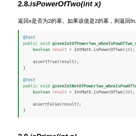
2.8.
isPowerOfTwo(int x)
返回x是否为2的幂。如果该值是2的幂，则返回true
@Test
public
void
givenIntOfPowerTwo_whenIsPowOfTwo_
boolean
result
=
 IntMath.isPowerOfTwo(
16
);

    assertTrue(result);

}

@Test
public
void
givenIntNotOfPowerTwo_whenIsPowOfT
boolean
result
=
 IntMath.isPowerOfTwo(
20
);

    assertFalse(result);

}