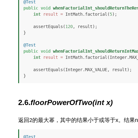
@Test
public
void
whenFactorialInt_shouldReturnTheRe
int
result
=
 IntMath.factorial(
5
);

    assertEquals(
120
, result);

}

@Test
public
void
whenFactorialInt_shouldReturnIntMa
int
result
=
 IntMath.factorial(Integer.MAX_
    assertEquals(Integer.MAX_VALUE, result);

}
2.6.
floorPowerOfTwo(int x)
返回2的最大幂，其中的结果小于或等于x。结果n是这样的：
@Test