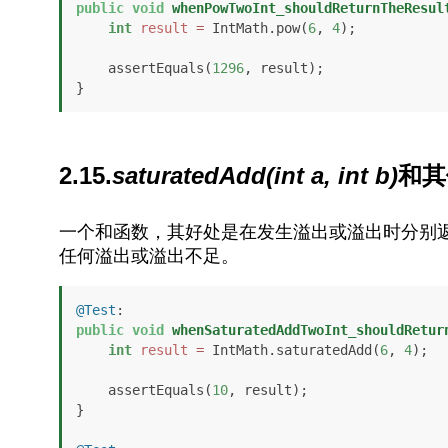
public
void
whenPowTwoInt_shouldReturnTheResul
int
result
=
 IntMath.pow(
6
, 
4
);

    assertEquals(
1296
, result);

}
2.15.
saturatedAdd(int a, int b)
和其
一个和函数，其好处是在发生溢出或溢出时分别
任何溢出或溢出不足。
@Test
public
void
whenSaturatedAddTwoInt_shouldRetur
int
result
=
 IntMath.saturatedAdd(
6
, 
4
);

    assertEquals(
10
, result);

}
