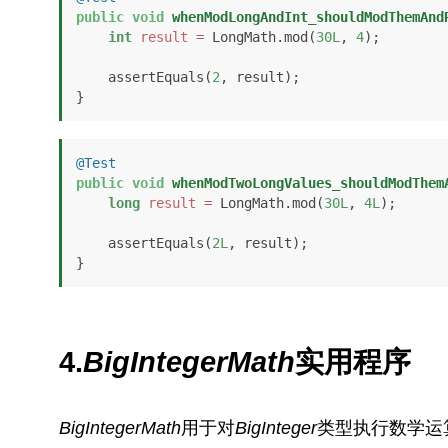
public
void
whenModLongAndInt_shouldModThemAnd
int
result
=
 LongMath.mod(
30L
, 
4
);

    assertEquals(
2
, result);

}
@Test
public
void
whenModTwoLongValues_shouldModThem
long
result
=
 LongMath.mod(
30L
, 
4L
);

    assertEquals(
2L
, result);

}
4.
BigIntegerMath
实用程序
BigIntegerMath
用于对
BigInteger
类型执行数学运