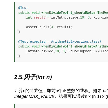
@Test
public
void
whenDivideTwoInt_shouldReturnTheRe
int
result
=
 IntMath.divide(
10
, 
3
, Roundin
    assertEquals(
4
, result);

}

@Test(expected = ArithmeticException.class)
public
void
whenDivideTwoInt_shouldThrowArithm
    IntMath.divide(
10
, 
3
, RoundingMode.UNNECESS
}
2.5.
因子(int n)
计算n的阶乘值，即前n个正整数的乘积。如果n=0
Integer.MAX_VALUE
。结果可以通过n x (n-1) x (n-