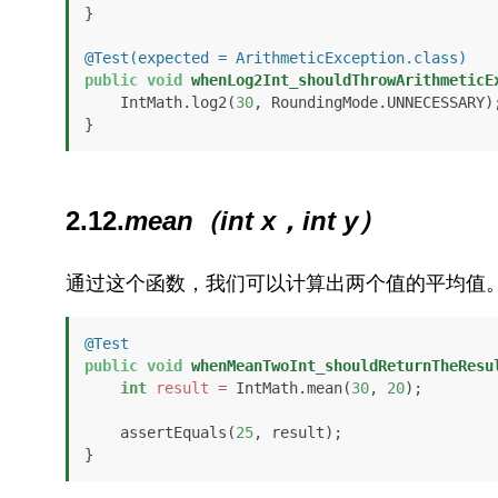
}

@Test(expected = ArithmeticException.class)
public
void
whenLog2Int_shouldThrowArithmeticE
    IntMath.log2(
30
, RoundingMode.UNNECESSARY);
}
2.12.
mean（int x，int y）
通过这个函数，我们可以计算出两个值的平均值
@Test
public
void
whenMeanTwoInt_shouldReturnTheResu
int
result
=
 IntMath.mean(
30
, 
20
);

    assertEquals(
25
, result);

}