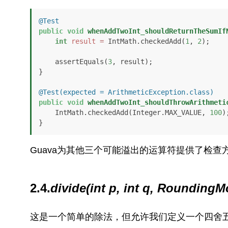
@Test
public
void
whenAddTwoInt_shouldReturnTheSumIf
int
result
=
 IntMath.checkedAdd(
1
, 
2
);

    assertEquals(
3
, result);

}

@Test(expected = ArithmeticException.class)
public
void
whenAddTwoInt_shouldThrowArithmeti
    IntMath.checkedAdd(Integer.MAX_VALUE, 
100
);
Guava为其他三个可能溢出的运算符提供了检查
2.4.
divide(int p, int q, Rounding
这是一个简单的除法，但允许我们定义一个四舍