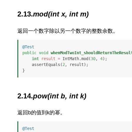
2.13.
mod(int x, int m)
返回一个数字除以另一个数字的整数余数。
@Test
public
void
whenModTwoInt_shouldReturnTheResul
int
result
=
 IntMath.mod(
30
, 
4
);

    assertEquals(
2
, result);

}
2.14.
pow(int b, int k)
返回b的值到k的幂。
@Test