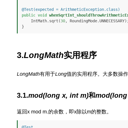
@Test(expected = ArithmeticException.class)
public
void
whenSqrtInt_shouldThrowArithmeticE
    IntMath.sqrt(
30
, RoundingMode.UNNECESSARY);
}
3.
LongMath
实用程序
LongMath
有用于
Long
值的实用程序。大多数操
3.1.
mod(long x, int m)
和
mod(long 
返回x mod m.的余数，即x除以m的整数。
@Test