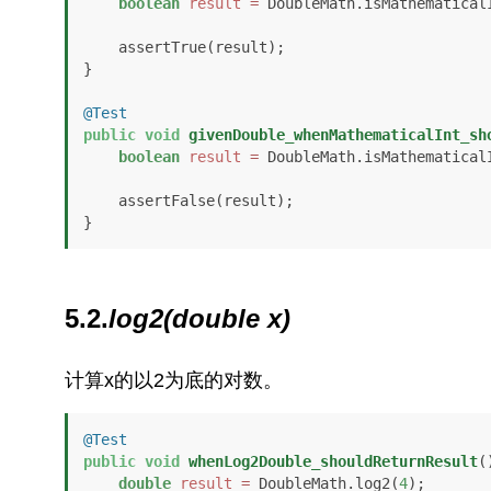
boolean
result
=
 DoubleMath.isMathematical
    assertTrue(result);

}

@Test
public
void
givenDouble_whenMathematicalInt_sh
boolean
result
=
 DoubleMath.isMathematical
    assertFalse(result);

}
5.2.
log2(double x)
计算x的以2为底的对数。
@Test
public
void
whenLog2Double_shouldReturnResult
(
double
result
=
 DoubleMath.log2(
4
);
