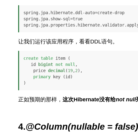
spring.jpa.hibernate.ddl-auto=create-drop

spring.jpa.show-sql=true

spring.jpa.properties.hibernate.validator.appl
让我们运行该应用程序，看看DDL语句。
create
table
 item (

   id 
bigint
not
null
,

    price 
decimal
(
19
,
2
),

primary
 key (id)

)
正如预期的那样，
这次Hibernate没有给
not null
4.
@Column(nullable = false