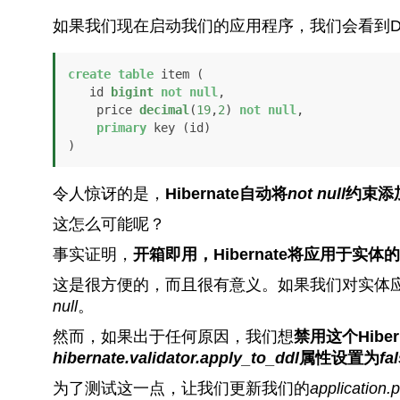
如果我们现在启动我们的应用程序，我们会看到D
create
table
 item (

   id 
bigint
not
null
,

    price 
decimal
(
19
,
2
) 
not
null
,

primary
 key (id)

)
令人惊讶的是，
Hibernate自动将
not null
约束添
这怎么可能呢？
事实证明，
开箱即用，Hibernate将应用于实体
这是很方便的，而且很有意义。如果我们对实体
null
。
然而，如果出于任何原因，我们想
禁用这个Hibe
hibernate.validator.apply_to_ddl
属性设置为
fa
为了测试这一点，让我们更新我们的
application.p