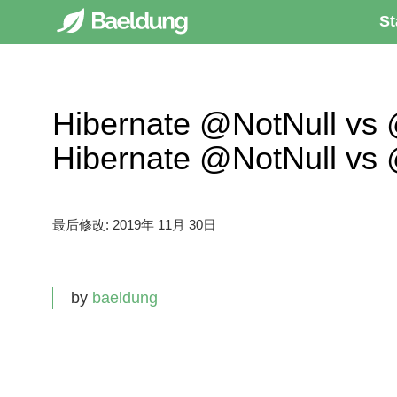
St
Hibernate @NotNull vs 
Hibernate @NotNull vs 
最后修改:
2019年 11月 30日
by
baeldung