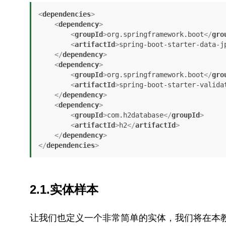
<
dependencies
>
<
dependency
>
<
groupId
>
org.springframework.boot
</
gro
<
artifactId
>
spring-boot-starter-data-j
</
dependency
>
<
dependency
>
<
groupId
>
org.springframework.boot
</
gro
<
artifactId
>
spring-boot-starter-valida
</
dependency
>
<
dependency
>
<
groupId
>
com.h2database
</
groupId
>
<
artifactId
>
h2
</
artifactId
>
</
dependency
>
</
dependencies
>
2.1.实体样本
让我们也定义一个非常简单的实体，我们将在本