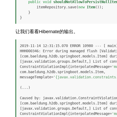
public
void
shouldNotAllowToPersistNullIte
        itemRepository.save(
new
Item
());

    }

}
让我们看看Hibernate的输出。
2019-11-14 12:31:15.070 ERROR 10980 --- [ main]
HHH000346: Error during managed flush [Validat
[com.baeldung.h2db.springboot.models.Item] dur
[javax.validation.groups.Default,] List of cons
ConstraintViolationImpl{interpolatedMessage=
'm
com.baeldung.h2db.springboot.models.Item, 

messageTemplate=
'{javax.validation.constraints
(...)

Caused by: javax.validation.ConstraintViolatio
[com.baeldung.h2db.springboot.models.Item] dur
[javax.validation.groups.Default,] List of cons
ConstraintViolationImpl{interpolatedMessage=
'm