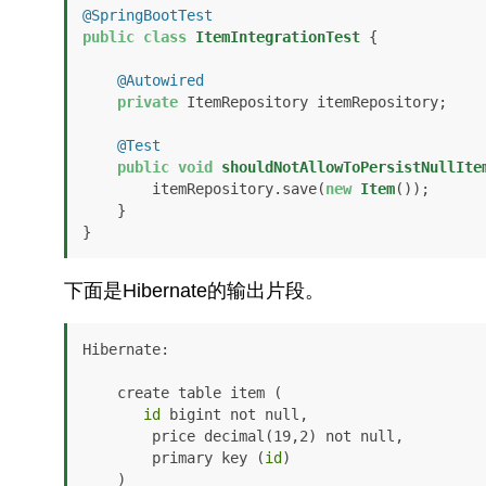
@SpringBootTest
public
class
ItemIntegrationTest
 {

@Autowired
private
 ItemRepository itemRepository;

@Test
public
void
shouldNotAllowToPersistNullIte
        itemRepository.save(
new
Item
());

    }

}
下面是Hibernate的输出片段。
Hibernate: 

    create table item (

id
 bigint not null,

        price decimal(19,2) not null,

        primary key (
id
)

    )
