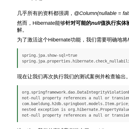
几乎所有的资料都强调，
@Column(nullable = fal
然而，Hibernate能够
针对可能的
null
值执行实体
解。
为了激活这个Hibernate功能，我们需要明确地将
spring.jpa.show-sql=true

spring.jpa.properties.hibernate.check_nullabil
现在让我们再次执行我们的测试案例并检查输出
org.springframework.dao.DataIntegrityViolationE
not-null property references a null or transien
com.baeldung.h2db.springboot.models.Item.price;
nested exception is org.hibernate.PropertyValue
not-null property references a null or transie