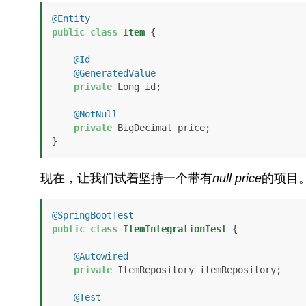
@Entity
public
class
Item
 {

@Id
@GeneratedValue
private
 Long id;

@NotNull
private
 BigDecimal price;

}
现在，让我们试着坚持一个带有
null
price
的项目
@SpringBootTest
public
class
ItemIntegrationTest
 {

@Autowired
private
 ItemRepository itemRepository;

@Test