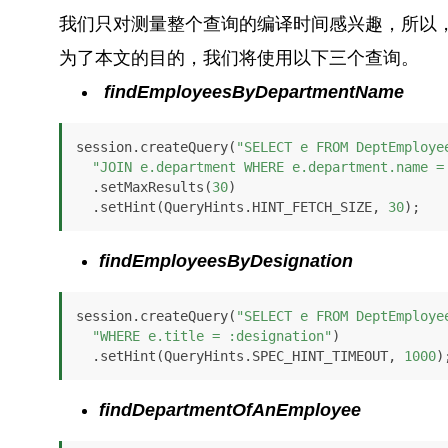
我们只对测量整个查询的编译时间感兴趣，所以，
为了本文的目的，我们将使用以下三个查询。
findEmployeesByDepartmentName
session.createQuery(
"SELECT e FROM DeptEmploye
"JOIN e.department WHERE e.department.name =
  .setMaxResults(
30
)

  .setHint(QueryHints.HINT_FETCH_SIZE, 
30
);
findEmployeesByDesignation
session.createQuery(
"SELECT e FROM DeptEmploye
"WHERE e.title = :designation"
)

  .setHint(QueryHints.SPEC_HINT_TIMEOUT, 
1000
)
findDepartmentOfAnEmployee