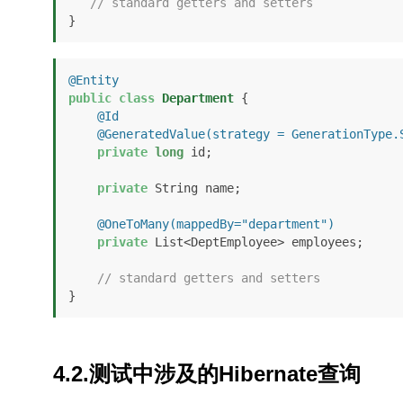
// standard getters and setters
}
@Entity
public
class
Department
 {

@Id
@GeneratedValue(strategy = GenerationType.
private
long
 id;

private
 String name;

@OneToMany(mappedBy="department")
private
 List<DeptEmployee> employees;

// standard getters and setters
4.2.测试中涉及的Hibernate查询