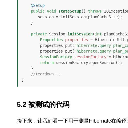
@Setup
public
void
stateSetup
()
throws
 IOException
       session = initSession(planCacheSize);

    }

private
 Session 
initSession
(
int
 planCacheS
Properties
properties
=
 HibernateUtil.g
        properties.put(
"hibernate.query.plan_c
        properties.put(
"hibernate.query.plan_p
SessionFactory
sessionFactory
=
 Hibern
return
 sessionFactory.openSession();

    }

//teardown...
}
5.2 被测试的代码
接下来，让我们看一下用于测量Hibernate在