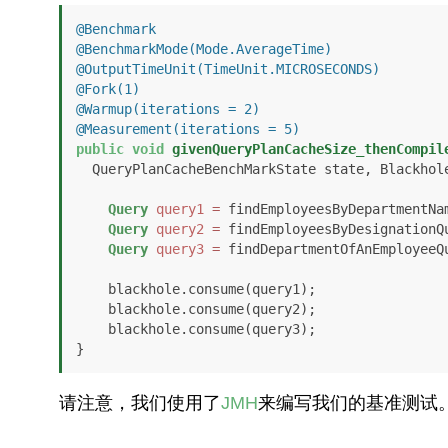
@Benchmark
@BenchmarkMode(Mode.AverageTime)
@OutputTimeUnit(TimeUnit.MICROSECONDS)
@Fork(1)
@Warmup(iterations = 2)
@Measurement(iterations = 5)
public
void
givenQueryPlanCacheSize_thenCompil
  QueryPlanCacheBenchMarkState state, Blackhol
Query
query1
=
 findEmployeesByDepartmentNam
Query
query2
=
 findEmployeesByDesignationQu
Query
query3
=
 findDepartmentOfAnEmployeeQu
    blackhole.consume(query1);

    blackhole.consume(query2);

    blackhole.consume(query3);

}
请注意，我们使用了
JMH
来编写我们的基准测试