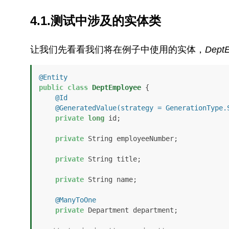
4.1.测试中涉及的实体类
让我们先看看我们将在例子中使用的实体，
Dept
@Entity
public
class
DeptEmployee
 {

@Id
@GeneratedValue(strategy = GenerationType.
private
long
 id;

private
 String employeeNumber;

private
 String title;

private
 String name;

@ManyToOne
private
 Department department;
