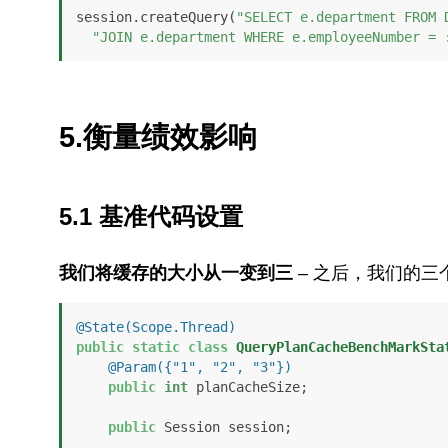
session.createQuery(
"SELECT e.department FROM 
"JOIN e.department WHERE e.employeeNumber = 
5.衡量绩效影响
5.1 基准代码设置
我们将缓存的大小从一变到三
– 之后，我们的
@State(Scope.Thread)
public
static
class
QueryPlanCacheBenchMarkSta
@Param({"1", "2", "3"})
public
int
 planCacheSize;

public
 Session session;
