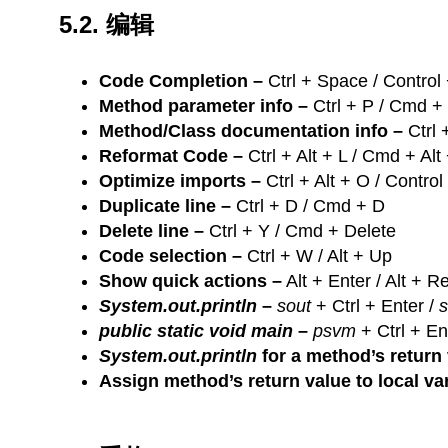
5.2. 编辑
Code Completion –
Ctrl + Space / Control
Method parameter info –
Ctrl + P / Cmd +
Method/Class documentation info –
Ctrl 
Reformat Code –
Ctrl + Alt + L / Cmd + Alt
Optimize imports –
Ctrl + Alt + O / Control
Duplicate line –
Ctrl + D / Cmd + D
Delete line –
Ctrl + Y / Cmd + Delete
Code selection –
Ctrl + W / Alt + Up
Show quick actions –
Alt + Enter / Alt + R
System.out.println
–
sout
+ Ctrl + Enter /
s
public static void main
–
psvm
+ Ctrl + En
System.out.println
for a method’s return
Assign method’s return value to local va