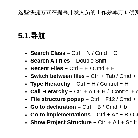
这些快捷方式在提高开发人员的工作效率方面确
5.1.导航
Search Class –
Ctrl + N / Cmd + O
Search All files –
Double Shift
Recent Files –
Ctrl + E / Cmd + E
Switch between files –
Ctrl + Tab / Cmd +
Type Hierarchy –
Ctrl + H / Control + H
Call Hierarchy –
Ctrl + Alt + H / Control + 
File structure popup –
Ctrl + F12 / Cmd + F
Go to declaration –
Ctrl + B / Cmd + b
Go to implementations –
Ctrl + Alt + B / 
Show Project Structure –
Ctrl + Alt + Shif