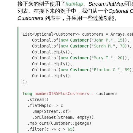
接下来的例子使用了
flatMap
。
Stream.flatMap
可
列表。在接下来的例子中，我们从一个
Optional
C
Customer
s 列表中，并应用一些过滤功能。
List<Optional<Customer>> customers = Arrays.asL
    Optional.of(
new
Customer
(
"John P."
, 
15
)),

    Optional.of(
new
Customer
(
"Sarah M."
, 
78
)),

    Optional.empty(),

    Optional.of(
new
Customer
(
"Mary T."
, 
20
)),

    Optional.empty(),

    Optional.of(
new
Customer
(
"Florian G."
, 
89
))
    Optional.empty()

);

long
numberOf65PlusCustomers
=
 customers

  .stream()

  .flatMap(c -> c

    .map(Stream::of)

    .orElseGet(Stream::empty))

  .mapToInt(Customer::getAge)

  .filter(c -> c > 
65
)
