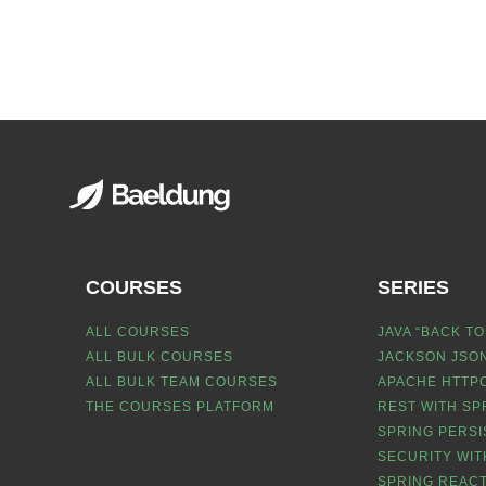
COURSES
SERIES
ALL COURSES
JAVA “BACK TO
ALL BULK COURSES
JACKSON JSON
ALL BULK TEAM COURSES
APACHE HTTPC
THE COURSES PLATFORM
REST WITH SP
SPRING PERSI
SECURITY WIT
SPRING REACT