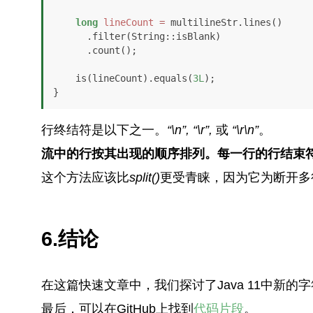
long
lineCount
=
 multilineStr.lines()

      .filter(String::isBlank)

      .count();

    is(lineCount).equals(
3L
);

}
行终结符是以下之一。
“\n”,
“\r”,
或
“\r\n”
。
流中的行按其出现的顺序排列。每一行的行结束
这个方法应该比
split()
更受青睐，因为它为断开多
6.结论
在这篇快速文章中，我们探讨了Java 11中新的字
最后，可以在GitHub上找到
代码片段
。