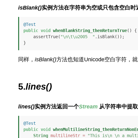
isBlank()
实例方法在字符串为空或只包含空白时
@Test
public
void
whenBlankString_thenReturnTrue
()
 {

    assertTrue(
"\n\t\u2005  "
.isBlank());

}
同样，
isBlank()
方法也知道Unicode空白字符，
5.
lines()
lines()
实例方法返回一个
Stream
从字符串中提取
@Test
public
void
whenMultilineString_thenReturnNonE
String
multilineStr
=
"This is\n \n a mult