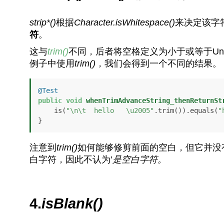
strip*()
根据
Character.isWhitespace()
来决定该字
符
。
这与
trim()
不同，后者将空格定义为小于或等于Uni
例子中使用
trim()
，我们会得到一个不同的结果。
@Test
public
void
whenTrimAdvanceString_thenReturnSt
    is(
"\n\t  hello   \u2005"
.trim()).equals(
"
}
注意到
trim()
如何能够修剪前面的空白，但它并没
白字符，因此不认为’
是空白字符。
4.
isBlank()