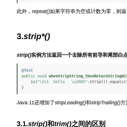
此外，
repeat()
如果字符串为空或计数为零，则返
3.
strip*()
strip()
实例方法返回一个去除所有前导和尾部白
@Test
public
void
whenStripString_thenReturnStringWi
    is(
"\n\t  hello   \u2005"
.strip()).equals(
}
Java 11还增加了
stripLeading()
和
stripTrailing()
方
3.1.
strip()
和
trim()
之间的区别