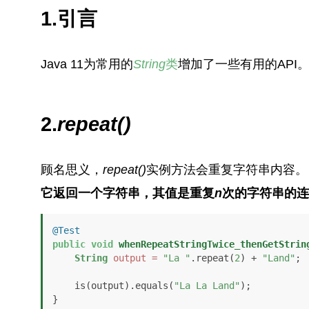
1.引言
Java 11为常用的
String
类
增加了一些有用的API
2.
repeat()
顾名思义，
repeat()
实例方法会重复字符串内容。
它返回一个字符串，其值是重复
n
次的字符串的连
@Test
public
void
whenRepeatStringTwice_thenGetStrin
String
output
=
"La "
.repeat(
2
) + 
"Land"
;

    is(output).equals(
"La La Land"
);

}