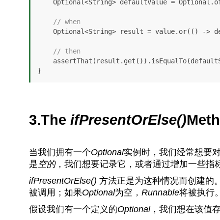
    Optional<String> defaultValue = Optional.of(defaultString);

// when
    Optional<String> result = value.or(() -> defaultValue);

// then
    assertThat(result.get()).isEqualTo(defaultString);

}
3.The
ifPresentOrElse()
Met
当我们拥有一个
Optional
实例时，我们经常想要
是
空的
，我们想要记录它，或者通过增加一些指
ifPresentOrElse()
方法正是为这种情况而创建的
被调用；如果
Optional
为空，
Runnable
将被执行
假设我们有一个定义的
Optional
，我们想在该值