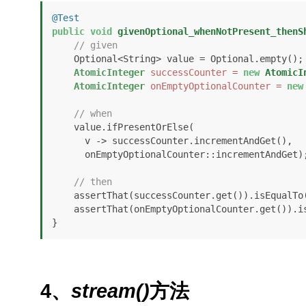
@Test
public
void
givenOptional_whenNotPresent_thenS
// given
    Optional<String> value = Optional.empty();

AtomicInteger
successCounter
=
new
AtomicI
AtomicInteger
onEmptyOptionalCounter
=
new
// when
    value.ifPresentOrElse(

      v -> successCounter.incrementAndGet(), 

      onEmptyOptionalCounter::incrementAndGet);

// then
    assertThat(successCounter.get()).isEqualTo
    assertThat(onEmptyOptionalCounter.get()).
}
4、
stream()
方法