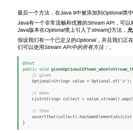
最后一个方法，在Java 9中被添加到
Optional
类
Java有一个非常流畅和优雅的
Stream
API，可
Java版本在
Optional
类上引入了
stream()
方法，
允
假设我们有一个已定义的
Optional
，并且我们正
们可以使用
Stream
API
中的所有方法：
。
@Test
public
void
givenOptionalOfSome_whenToStream_t
// given
    Optional<String> value = Optional.of(
"a"
);

// when
    List<String> collect = value.stream().map(String::toUpperCase).collect(Collectors.toList());

// then
    assertThat(collect).hasSameElementsAs(List
}