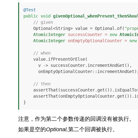
@Test
public
void
givenOptional_whenPresent_thenShou
// given
    Optional<String> value = Optional.of(
"prop
AtomicInteger
successCounter
=
new
AtomicI
AtomicInteger
onEmptyOptionalCounter
=
new
// when
    value.ifPresentOrElse(

      v -> successCounter.incrementAndGet(), 

      onEmptyOptionalCounter::incrementAndGet);

// then
    assertThat(successCounter.get()).isEqualTo
    assertThat(onEmptyOptionalCounter.get()).
}
注意，作为第二个参数传递的回调没有被执行。
如果是空的
Optional,
第二个回调被执行。