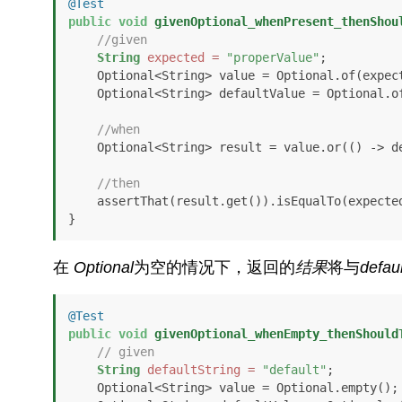
@Test
public
void
givenOptional_whenPresent_thenShou
//given
String
expected
=
"properValue"
;

    Optional<String> value = Optional.of(expected);

    Optional<String> defaultValue = Optional.o
//when
    Optional<String> result = value.or(() -> defaultValue);

//then
    assertThat(result.get()).isEqualTo(expected);

}
在
Optional
为空的情况下，返回的
结果
将与
defau
@Test
public
void
givenOptional_whenEmpty_thenShould
// given
String
defaultString
=
"default"
;

    Optional<String> value = Optional.empty();
