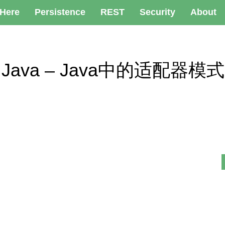
 Here
Persistence
REST
Security
About
n in Java – Java中的适配器模式