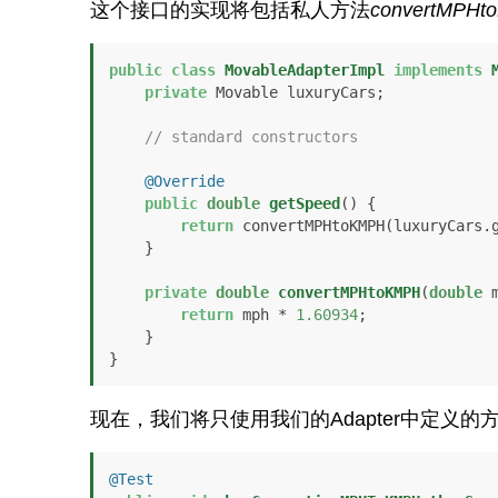
这个接口的实现将包括私人方法
convertMPHt
public
class
MovableAdapterImpl
implements
private
 Movable luxuryCars;

// standard constructors
@Override
public
double
getSpeed
()
 {

return
 convertMPHtoKMPH(luxuryCars.g
    }

private
double
convertMPHtoKMPH
(
double
 
return
 mph * 
1.60934
;

    }

}
现在，我们将只使用我们的Adapter中定
@Test