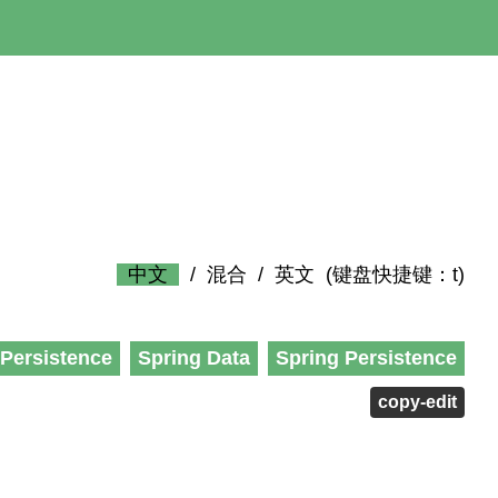
中文
/
混合
/
英文
(键盘快捷键：t)
Persistence
Spring Data
Spring Persistence
copy-edit