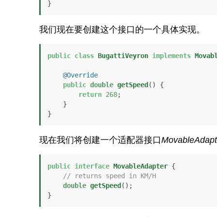
}
我们现在要创建这个接口的一个具体实现。
public
class
BugattiVeyron
implements
Movab
@Override
public
double
getSpeed
()
 {

return
268
;

    }

}
现在我们将创建一个适配器接口
MovableAdapt
public
interface
MovableAdapter
 {

// returns speed in KM/H 
double
getSpeed
()
;
