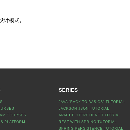
器设计模式。
。
S
SERIES
S
JAVA “BACK TO BASICS” TUTORIAL
OURSES
JACKSON JSON TUTORIAL
EAM COURSES
APACHE HTTPCLIENT TUTORIAL
S PLATFORM
REST WITH SPRING TUTORIAL
SPRING PERSISTENCE TUTORIAL