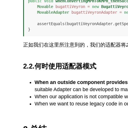
public
void
whenConvertingMPHToKMPH_thenSuc
Movable
bugattiVeyron
=
new
BugattiVeyr
MovableAdapter
bugattiVeyronAdapter
=
n
    assertEquals(bugattiVeyronAdapter.getSp
}
正如我们在这里所注意到的，我们的适配器将
2.2.何时使用适配器模式
When an outside component provides cap
suitable Adapter can be developed to ma
When our application is not compatible wit
When we want to reuse legacy code in our