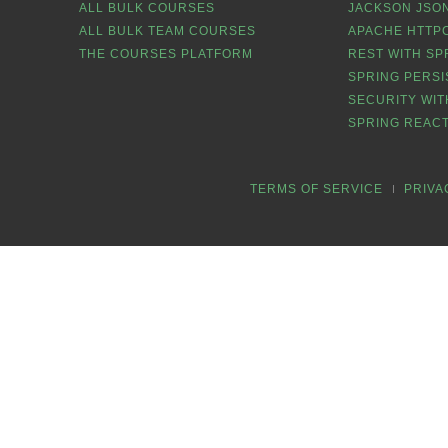
ALL BULK COURSES
JACKSON JSON
ALL BULK TEAM COURSES
APACHE HTTPC
THE COURSES PLATFORM
REST WITH SP
SPRING PERSI
SECURITY WIT
SPRING REACT
TERMS OF SERVICE
PRIVA