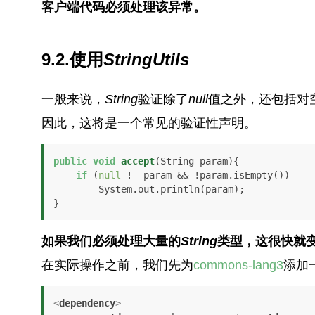
客户端代码必须处理该异常。
9.2.使用
StringUtils
一般来说，
String
验证除了
null
值之外，还包括对
因此，这将是一个常见的验证性声明。
public
void
accept
(String param)
{

if
 (
null
 != param && !param.isEmpty())

        System.out.println(param);

}
如果我们必须处理大量的
String
类型，这很快就
在实际操作之前，我们先为
commons-lang3
添加
<
dependency
>