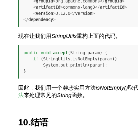
<
groupId
>
org.apache.commons
</
groupId
>
<
artifactId
>
commons-lang3
</
artifactId
>
<
version
>
3.12.0
</
version
>
</
dependency
>
现在让我们用
StringUtils
重构上面的代码。
public
void
accept
(String param)
 {

if
 (StringUtils.isNotEmpty(param))

        System.out.println(param);

}
因此，我们用一个
静态
实用方法
isNotEmpty()
取
法
来处理常见的
String
函数。
10.结语