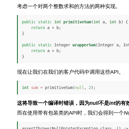
考虑一个对两个整数求和的方法的两种实现。
public
static
int
primitiveSum
(
int
 a, 
int
 b)
 {

return
 a + b;

}

public
static
 Integer 
wrapperSum
(Integer a, In
return
 a + b;

}
现在让我们在我们的客户代码中调用这些API。
int
sum
=
 primitiveSum(
null
, 
2
);
这将导致一个编译时错误，因为
null
不是
int
的有
而在使用带有包装类的API时，我们会得到一个
Nu
assertThrows(NullPointerException.class, () ->