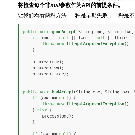
将检查每个非
null
参数作为API的前提条件。
让我们看看两种方法–一种是早期失败，一种是不
public
void
goodAccept
(String one, String two,
if
 (one == 
null
 || two == 
null
 || three ==
throw
new
IllegalArgumentException
();

    }

    process(one);

    process(two);

    process(three);

}

public
void
badAccept
(String one, String two, 
if
 (one == 
null
) {

throw
new
IllegalArgumentException
();

    } 
else
 {

        process(one);

    }

if
 (two == 
null
) {
