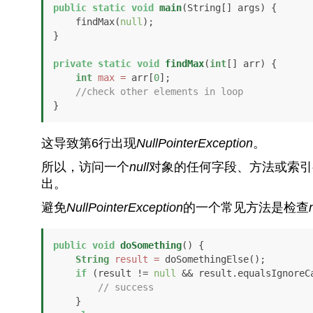
public
static
void
main
(String[] args)
 {

    findMax(
null
);

}

private
static
void
findMax
(
int
[] arr)
 {

int
max
=
 arr[
0
];

//check other elements in loop
}
这导致第6行出现
NullPointerException
。
所以，访问一个
null
对象的任何字段、方法或索引
出。
避免
NullPointerException
的一个常见方法是检查
public
void
doSomething
()
 {

String
result
=
 doSomethingElse();

if
 (result != 
null
 && result.equalsIgnoreC
// success
    }
