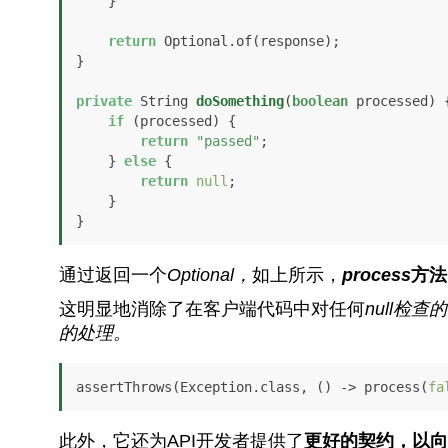
    }

return
 Optional.of(response);

}

private
 String 
doSomething
(
boolean
 processed)
 {
if
 (processed) {

return
"passed"
;

    } 
else
 {

return
null
;

    }

}
通过返回一个
Optional，
如上所示，
process
方法
这明显地消除了在客户端代码中对任何
null
检查的
的处理。
assertThrows(Exception.class, () -> process(
fa
此外，它还为API开发者提供了
更好的契约，以向