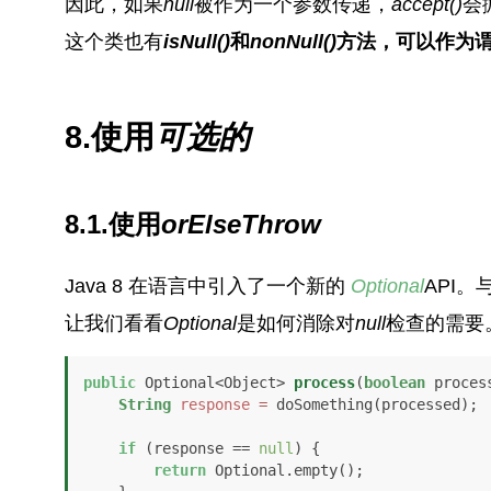
因此，如果
null
被作为一个参数传递，
accept()
会
这个类也有
isNull()
和
nonNull()
方法，可以作为
8.使用
可选的
8.1.使用
orElseThrow
Java 8 在语言中引入了一个新的
Optional
API。
让我们看看
Optional
是如何消除对
null
检查的需要
public
 Optional<Object> 
process
(
boolean
 proces
String
response
=
 doSomething(processed);

if
 (response == 
null
) {

return
 Optional.empty();
