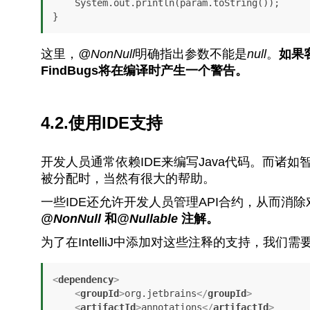
    System.out.println(param.toString());

}
这里，
@NonNull
明确指出参数不能是
null
。
如果
FindBugs将在编译时产生一个警告。
4.2.使用IDE支持
开发人员通常依赖IDE来编写Java代码。而诸
被分配时，当然有很大的帮助。
一些IDE还允许开发人员管理API合约，从而消
@NonNull
和
@Nullable
注解。
为了在IntelliJ中添加对这些注释的支持，我们需
<
dependency
>
<
groupId
>
org.jetbrains
</
groupId
>
<
artifactId
>
annotations
</
artifactId
>