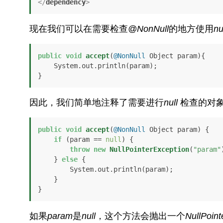
</
dependency
>
现在我们可以在需要检查
@NonNull
的地方使用
nu
public
void
accept
(
@NonNull
 Object param)
{

    System.out.println(param);

}
因此，我们简单地注释了需要进行
null
检查的对象
public
void
accept
(
@NonNull
 Object param)
 {

if
 (param == 
null
) {

throw
new
NullPointerException
(
"param"
    } 
else
 {

        System.out.println(param);

    }

}
如果
param
是
null
，这个方法会抛出一个
NullPoint