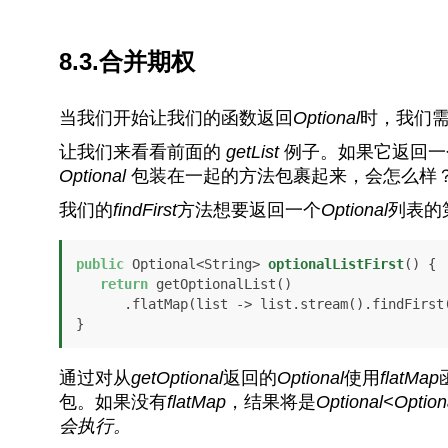
8.3.合并期权
当我们开始让我们的函数返回
Optional
时，我们
让我们来看看前面的
getList
例子。如果它返回
Optional
包装在一起的方法包裹起来，会怎么样
我们的
findFirst
方法想要返回一个
Optional
列表的
public
 Optional<String> 
optionalListFirst
()
 {

return
 getOptionalList()

      .flatMap(list -> list.stream().findFirst());

}
通过对从
getOptional
返回的
Optional
使用
flatMap
包。如果没有
flatMap
，结果将是
Optional<Optio
会执行。