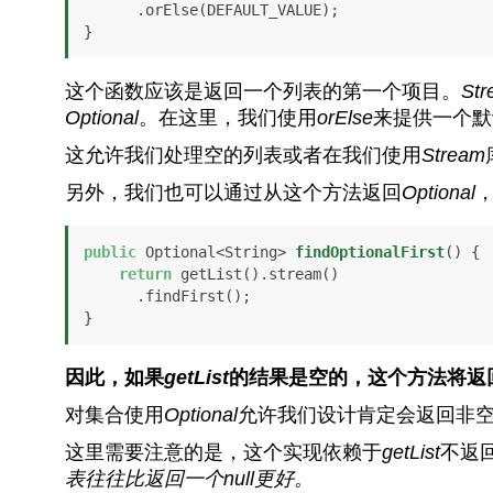
      .orElse(DEFAULT_VALUE);

}
这个函数应该是返回一个列表的第一个项目。
Str
Optional
。在这里，我们使用
orElse
来提供一个默
这允许我们处理空的列表或者在我们使用
Stream
另外，我们也可以通过从这个方法返回
Optional
public
 Optional<String> 
findOptionalFirst
()
 {

return
 getList().stream()

      .findFirst();

}
因此，如果
getList
的结果是空的，这个方法将返
对集合使用
Optional
允许我们设计肯定会返回非空
这里需要注意的是，这个实现依赖于
getList
不返
表往往比返回一个
null
更好。