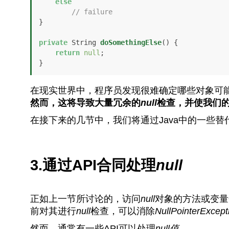
else
// failure
}

private
 String 
doSomethingElse
()
 {

return
null
;

}
在现实世界中，程序员发现很难确定哪些对象可
然而，这将导致大量冗余的
null
检查，并使我们
在接下来的几节中，我们将通过Java中的一些
3.通过API合同处理
null
正如上一节所讨论的，访问
null
对象的方法或变量
前对其进行
null
检查，可以消除
NullPointerExcept
然而，通常有一些API可以处理
null
值。