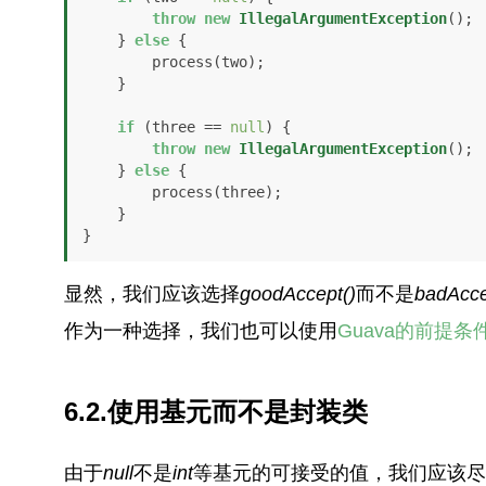
throw
new
IllegalArgumentException
();

    } 
else
 {

        process(two);

    }

if
 (three == 
null
) {

throw
new
IllegalArgumentException
();

    } 
else
 {

        process(three);

    }

}
显然，我们应该选择
goodAccept()
而不是
badAcce
作为一种选择，我们也可以使用
Guava的前提条
6.2.使用基元而不是封装类
由于
null
不是
int
等基元的可接受的值，我们应该尽