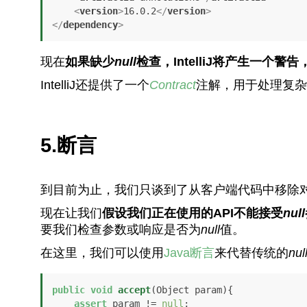
<
version
>
16.0.2
</
version
>
</
dependency
>
现在
如果缺少
null
检查，IntelliJ将产生一个
IntelliJ还提供了一个
Contract
注解，用于处理复杂
5.断言
到目前为止，我们只谈到了从客户端代码中移除
现在让我们
假设我们正在使用的API不能接受
null
要我们检查参数或响应是否为
null
值。
在这里，我们可以使用
Java断言
来代替传统的
nul
public
void
accept
(Object param)
{

assert
 param != 
null
;
