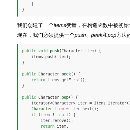
    }

}
我们创建了一个
items
变量，在构造函数中被初始
现在，我们必须提供一个
push
、
peek
和
pop
方法
public
void
push
(Character item)
 {

    items.push(item);

}

public
 Character 
peek
()
 {

return
 items.getFirst();

}

public
 Character 
pop
()
 {

    Iterator<Character> iter = items.iterator();

Character
item
=
 iter.next();

if
 (item != 
null
) {

        iter.remove();

return
 item;
