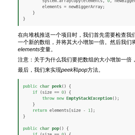
        System.arraycopy(elements, 
0
, newBigge
        elements = newBiggerArray;

    }

}
在向堆栈推送一个项目时，我们首先需要检查我
一个新的数组，并将其大小增加一倍。然后我们
elements
变量。
注意：关于为什么我们要把数组的大小增加一倍
最后，我们来实现
peek
和
pop
方法。
public
char
peek
()
 {

if
 (size == 
0
) {

throw
new
EmptyStackException
();

    }

return
 elements[size - 
1
];

}

public
char
pop
()
 {

if
 (size == 
0
) {
