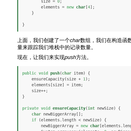
        size = 
0
;

        elements = 
new
char
[
4
];

    }

}
上面，我们创建了一个
char
数组，我们在构造函
量来跟踪我们堆栈中的记录数量。
现在，让我们来实现
push
方法。
public
void
push
(
char
 item)
 {

    ensureCapacity(size + 
1
);

    elements[size] = item;

    size++;

}

private
void
ensureCapacity
(
int
 newSize)
 {

char
 newBiggerArray[];

if
 (elements.length < newSize) {

        newBiggerArray = 
new
char
[elements.len