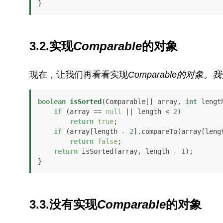
}
3.2.实现
Comparable
的对象
现在，让我们再看看实现
Comparable的对象。
我
boolean
isSorted
(Comparable[] array, 
int
 lengt
if
 (array == 
null
 || length < 
2
) 

return
true
; 

if
 (array[length - 
2
].compareTo(array[leng
return
false
;

return
 isSorted(array, length - 
1
);

}
3.3.没有实现
Comparable
的对象