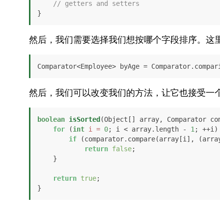
// getters and setters
}
然后，我们需要选择我们想按哪个字段排序。这
Comparator<Employee> byAge = Comparator.compar
然后，我们可以改变我们的方法，让它也接受一
boolean
isSorted
(Object[] array, Comparator co
for
 (
int
i
=
0
; i < array.length - 
1
; ++i) 
if
 (comparator.compare(array[i], (arra
return
false
;

    }

return
true
;

}