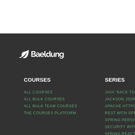
COURSES
SERIES
ALL COURSES
JAVA “BACK TO
ALL BULK COURSES
JACKSON JSON
ALL BULK TEAM COURSES
APACHE HTTPC
THE COURSES PLATFORM
REST WITH SP
SPRING PERSI
SECURITY WIT
SPRING REACT