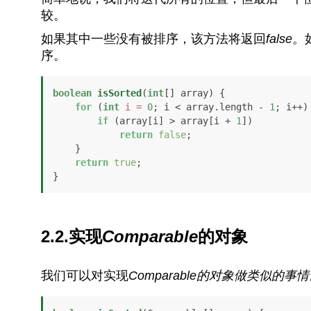
较。
如果其中一些没有被排序，该方法将返回
false。
序。
boolean
isSorted
(
int
[] array)
 {

for
 (
int
i
=
0
; i < array.length - 
1
; i++) 
if
 (array[i] > array[i + 
1
])

return
false
;

    }

return
true
;

}
2.2.实现
Comparable
的对象
我们可以对实现
Comparable的对象做类似的事