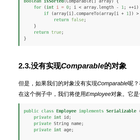
boolean
isSorted
(Comparable[] array)
 {

for
 (
int
i
=
0
; i < array.length - 
1
; ++i) 
if
 (array[i].compareTo(array[i + 
1
]) >
return
false
;

    }

return
true
;

}
2.3.没有实现
Comparable
的对象
但是，如果我们的对象没有实现
Comparable
呢？
在这个例子中，我们将使用
Employee
对象。它是
public
class
Employee
implements
Serializable
 {
private
int
 id;

private
 String name;

private
int
 age;
