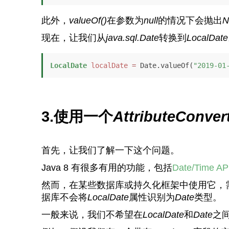
此外，
valueOf()
在参数为
null
的情况下会抛出
N
现在，让我们从
java.sql.Date
转换到
LocalDate
LocalDate
localDate
=
 Date.valueOf(
"2019-01
3.使用一个
AttributeConver
首先，让我们了解一下这个问题。
Java 8 有很多有用的功能，包括
Date/Time AP
然而，在某些数据库或持久化框架中使用它，需
据库不会将
LocalDate
属性识别为
Date
类型。
一般来说，我们不希望在
LocalDate
和
Date
之