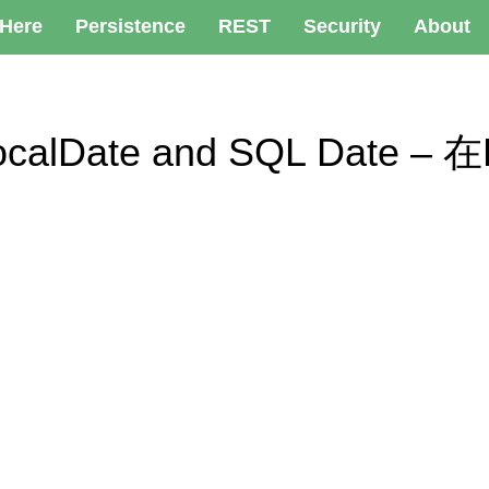
 Here
Persistence
REST
Security
About
LocalDate and SQL Date –