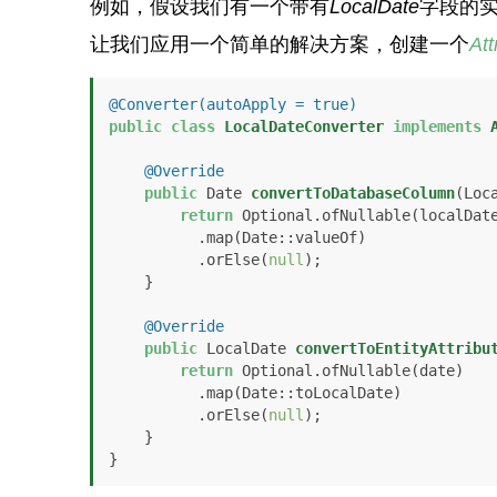
例如，假设我们有一个带有
LocalDate
字段的
让我们应用一个简单的解决方案，创建一个
Att
@Converter(autoApply = true)
public
class
LocalDateConverter
implements
@Override
public
 Date 
convertToDatabaseColumn
(Loc
return
 Optional.ofNullable(localDate
          .map(Date::valueOf)

          .orElse(
null
);

    }

@Override
public
 LocalDate 
convertToEntityAttribu
return
 Optional.ofNullable(date)

          .map(Date::toLocalDate)

          .orElse(
null
);

    }

}