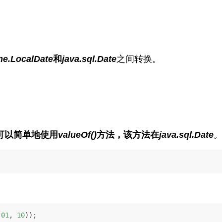
ime.LocalDate
和
java.sql.Date
之间转换。
可以简单地使用
valueOf()
方法，该方法在
java.sql.Date
 
01
, 
10
));