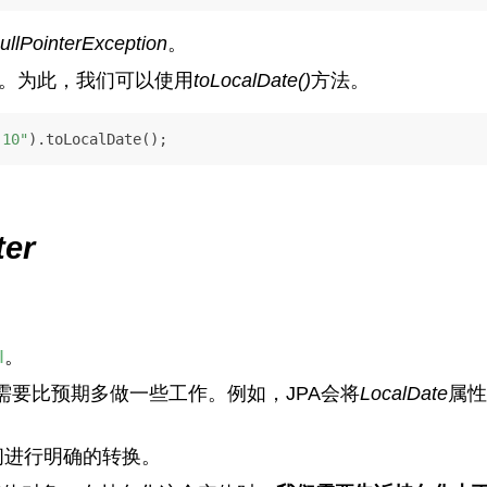
ullPointerException
。
。为此，我们可以使用
toLocalDate()
方法。
-10"
).toLocalDate();
ter
I
。
要比预期多做一些工作。例如，JPA会将
LocalDate
属性
间进行明确的转换。