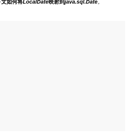
下文如何将
LocalDate
映射到
java.sql.Date
。