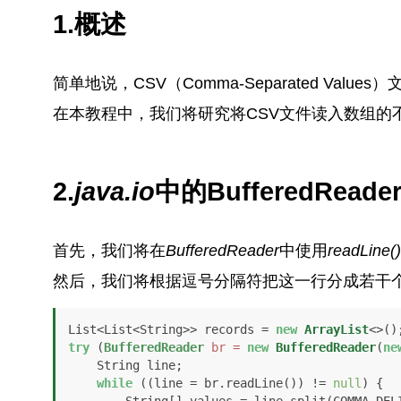
1.概述
简单地说，CSV（Comma-Separated Val
在本教程中，我们将研究将CSV文件读入数组的
2.
java.io
中的BufferedReade
首先，我们将在
BufferedReader
中使用
readLine()
然后，我们将根据逗号分隔符把这一行分成若干
List<List<String>> records = 
new
ArrayList
try
 (
BufferedReader
br
=
new
BufferedReader
(
ne
    String line;

while
 ((line = br.readLine()) != 
null
) {
