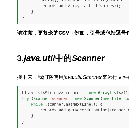
        String[] values = line.split(COMMA_DELIMITER);

        records.add(Arrays.asList(values));

    }

}
请注意，更复杂的CSV（例如，引号或包括逗号
3.
java.util
中的
Scanner
接下来，我们将使用
java.util.Scanner
来运行文件
List<List<String>> records = 
new
ArrayList
try
 (
Scanner
scanner
=
new
Scanner
(
new
File
(
"b
while
 (scanner.hasNextLine()) {

        records.add(getRecordFromLine(scanner.nextLine()));

    }

}