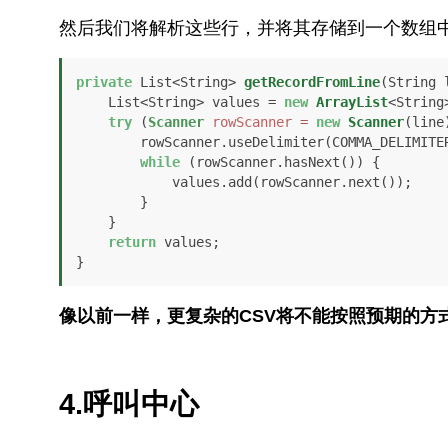
然后我们将解析这些行，并将其存储到一个数组
private
 List<String> 
getRecordFromLine
(String 
    List<String> values = 
new
ArrayList
<String>
try
 (
Scanner
rowScanner
=
new
Scanner
(line)
        rowScanner.useDelimiter(COMMA_DELIMITER);

while
 (rowScanner.hasNext()) {

            values.add(rowScanner.next());

        }

    }

return
 values;

}
像以前一样，更复杂的CSV将不能按照预期的方
4.呼叫中心