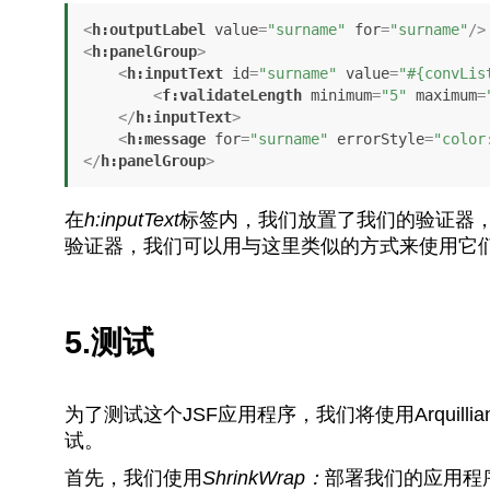
<
h:outputLabel
value
=
"surname"
for
=
"surname"
/>
<
h:panelGroup
>
<
h:inputText
id
=
"surname"
value
=
"#{convLis
<
f:validateLength
minimum
=
"5"
maximum
=
</
h:inputText
>
<
h:message
for
=
"surname"
errorStyle
=
"color
</
h:panelGroup
>
在
h:inputText
标签内，我们放置了我们的验证器，
验证器，我们可以用与这里类似的方式来使用它
5.测试
为了测试这个JSF应用程序，我们将使用Arquillian与Dr
试。
首先，我们使用
ShrinkWrap：
部署我们的应用程