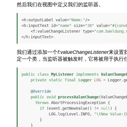
然后我们在视图中定义我们的监听器。
<h:outputLabel value=
"Name:"
/>

<h:inputText id=
"name"
 size=
"30"
 value=
"#{conv
    <f:valueChangeListener type=
"com.baeldung.
</h:inputText>
我们通过添加一个
f:valueChangeListener
来设置
定一个类，当监听器被触发时，它将被用于执行
public
class
MyListener
implements
ValueChange
private
static
final
Logger
LOG
=
 Logger.g
@Override
public
void
processValueChange
(ValueChange
throws
 AbortProcessingException {

if
 (event.getNewValue() != 
null
) {

            LOG.log(Level.INFO, 
"\tNew Value:{
        }

    }
