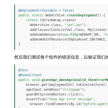
@Deployment(testable = false)
public
static
 WebArchive 
createDeployment
()
 {

return
 (ShrinkWrap.create(

      WebArchive.class, 
"jee7.war"
).

      addClasses(ConvListVal.class, MyListener.class)).

      addAsWebResource(
new
File
(WEBAPP_SRC, 
"C
      addAsWebInfResource(EmptyAsset.INSTANCE,
}
然后我们测试每个组件的错误信息，以验证我们
@Test
@RunAsClient
public
void
givenAge_whenAgeInvalid_thenErrorM
    browser.get(deploymentUrl.toExternalForm()
    ageInput.sendKeys(
"stringage"
);

    guardHttp(sendButton).click();

    assertTrue(
"Show Age error message"
,

      browser.findElements(By.id(
"myForm:ageEr