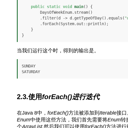
public
static
void
main
()
 {

        DaysOfWeekEnum.stream()

        .filter(d -> d.getTypeOfDay().equals(
"
        .forEach(System.out::println);

    }

}
当我们运行这个时，得到的输出是。
SUNDAY

SATURDAY
2.3.使用
forEach()进行迭代
在Java 8中，
forEach()
方法被添加到
Iterable
接口
Enum
中使用这些方法，我们首先需要将
Enum
转
个
ArrayList,
然后我们可以使用
forEach()
方法进行