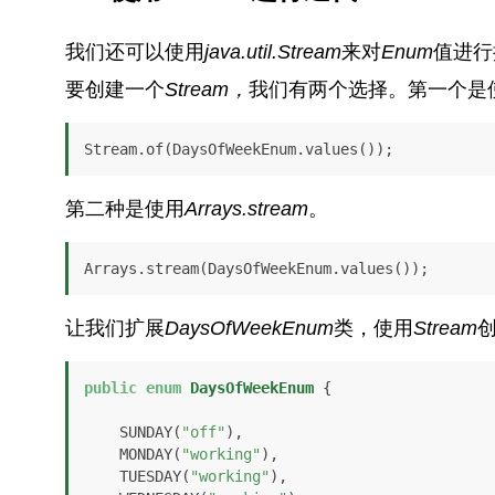
我们还可以使用
java.util.Stream
来对
Enum
值进行
要创建一个
Stream，
我们有两个选择。第一个是
Stream.of(DaysOfWeekEnum.values());
第二种是使用
Arrays.stream
。
Arrays.stream(DaysOfWeekEnum.values());
让我们扩展
DaysOfWeekEnum
类，使用
Stream
public
enum
DaysOfWeekEnum
 {

    SUNDAY(
"off"
), 

    MONDAY(
"working"
), 

    TUESDAY(
"working"
), 
