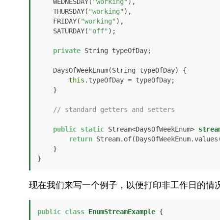
    WEDNESDAY(
"working"
), 

    THURSDAY(
"working"
), 

    FRIDAY(
"working"
), 

    SATURDAY(
"off"
);

private
 String typeOfDay;

    DaysOfWeekEnum(String typeOfDay) {

this
.typeOfDay = typeOfDay;

    }

// standard getters and setters 
public
static
 Stream<DaysOfWeekEnum> 
strea
return
 Stream.of(DaysOfWeekEnum.values(
    }

}
现在我们来写一个例子，以便打印非工作日的情
public
class
EnumStreamExample
 {
