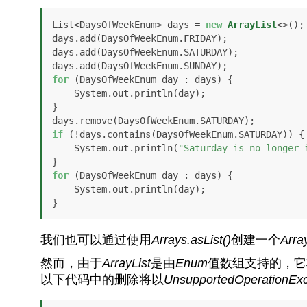
List<DaysOfWeekEnum> days = 
new
ArrayList
<>();

days.add(DaysOfWeekEnum.FRIDAY);

days.add(DaysOfWeekEnum.SATURDAY);

for
 (DaysOfWeekEnum day : days) {

    System.out.println(day);

}

if
 (!days.contains(DaysOfWeekEnum.SATURDAY)) {

    System.out.println(
"Saturday is no longer 
for
 (DaysOfWeekEnum day : days) {

    System.out.println(day);

我们也可以通过使用
Arrays.asList()
创建一个
Arra
然而，由于
ArrayList
是由
Enum
值数组支持的，它
以下代码中的删除将以
UnsupportedOperationExc