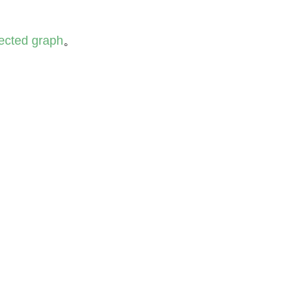
rected graph
。