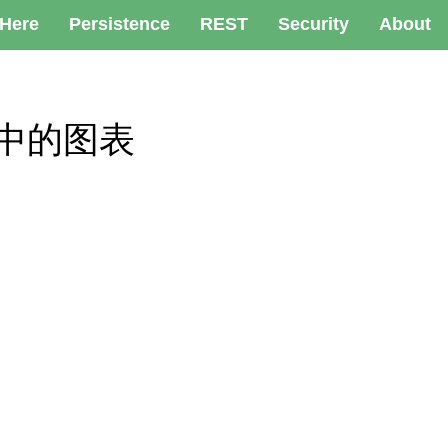
 Here
Persistence
REST
Security
About
ava中的图表