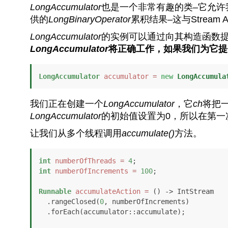
LongAccumulator
也是一个非常有趣的类–它允许
供的
LongBinaryOperator
累积结果–这与Stream 
LongAccumulator
的实例可以通过向其构造函数
LongAccumulator
将正确工作，如果我们为它提
LongAccumulator
accumulator
=
new
LongAccumula
我们正在创建一个
LongAccumulator
，它
ch
将把
LongAccumulator
的初始值设置为0，所以在第一
让我们从多个线程调用
accumulate()
方法。
int
numberOfThreads
=
4
int
numberOfIncrements
=
100
;

Runnable
accumulateAction
=
 () -> IntStream

  .rangeClosed(
0
, numberOfIncrements)

  .forEach(accumulator::accumulate);
