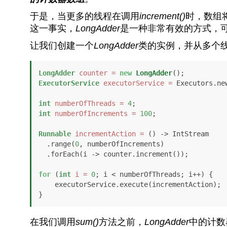
于是，当更多的线程在调用
increment()
时，数组
这一事实，
LongAdder
是一种非常有效的方式，
让我们创建一个
LongAdder
类的实例，并从多个
LongAdder
counter
=
new
LongAdder
ExecutorService
executorService
=
 Executors.ne
int
numberOfThreads
=
4
int
numberOfIncrements
=
100
;

Runnable
incrementAction
=
 () -> IntStream

  .range(
0
, numberOfIncrements)

  .forEach(i -> counter.increment());

for
 (
int
i
=
0
; i < numberOfThreads; i++) {

    executorService.execute(incrementAction);

}
在我们调用
sum()
方法之前，
LongAdder
中的计数