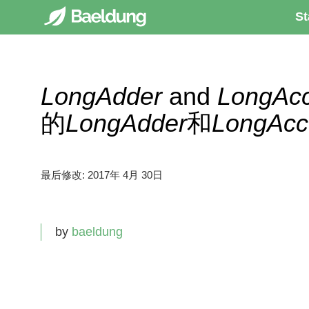
St
LongAdder
and
LongAcc
的
LongAdder
和
LongAcc
最后修改:
2017年 4月 30日
by
baeldung