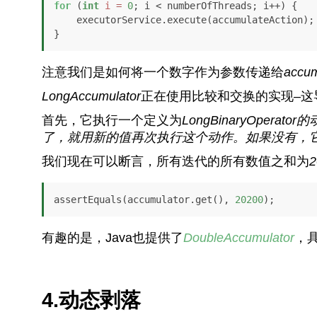
for
 (
int
i
=
0
; i < numberOfThreads; i++) {

    executorService.execute(accumulateAction);

}
注意我们是如何将一个数字作为参数传递给
accum
LongAccumulator
正在使用比较和交换的实现–这
首先，它执行一个定义为
LongBinaryOperato
了，就用新的值再次执行这个动作。如果没有，
我们现在可以断言，所有迭代的所有数值之和为
2
assertEquals(accumulator.get(), 
20200
);
有趣的是，Java也提供了
DoubleAccumulator
，
4.动态剥落