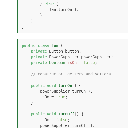
        } 
else
 {

            fan.turnOn();

        }

    }

}
public
class
Fan
 {

private
 Button button;

private
 PowerSupplier powerSupplier;

private
boolean
isOn
=
false
;

// constructor, getters and setters
public
void
turnOn
()
 {

        powerSupplier.turnOn();

        isOn = 
true
;

    }

public
void
turnOff
()
 {

        isOn = 
false
;

        powerSupplier.turnOff();
