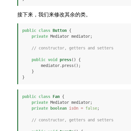
接下来，我们来修改其余的类。
public
class
Button
 {

private
 Mediator mediator;

// constructor, getters and setters
public
void
press
()
 {

        mediator.press();

    }

}
public
class
Fan
 {

private
 Mediator mediator;

private
boolean
isOn
=
false
;

// constructor, getters and setters