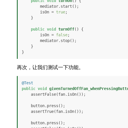
public
void
turnOn
()
 {

        mediator.start();

        isOn = 
true
;

    }

public
void
turnOff
()
 {

        isOn = 
false
;

        mediator.stop();

    }

}
再次，让我们测试一下功能。
@Test
public
void
givenTurnedOffFan_whenPressingButt
    assertFalse(fan.isOn());

    button.press();

    assertTrue(fan.isOn());

    button.press();
