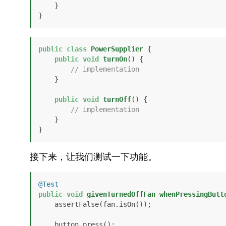
    }

}
public
class
PowerSupplier
 {

public
void
turnOn
()
 {

// implementation
    }

public
void
turnOff
()
 {

// implementation
    }

}
接下来，让我们测试一下功能。
@Test
public
void
givenTurnedOffFan_whenPressingButt
    assertFalse(fan.isOn());

    button.press();
