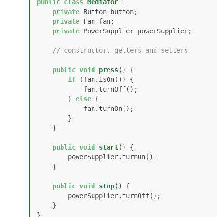
public
class
Mediator
 {

private
 Button button;

private
 Fan fan;

private
 PowerSupplier powerSupplier;

// constructor, getters and setters
public
void
press
()
 {

if
 (fan.isOn()) {

            fan.turnOff();

        } 
else
 {

            fan.turnOn();

        }

    }

public
void
start
()
 {

        powerSupplier.turnOn();

    }

public
void
stop
()
 {

        powerSupplier.turnOff();

    }

}