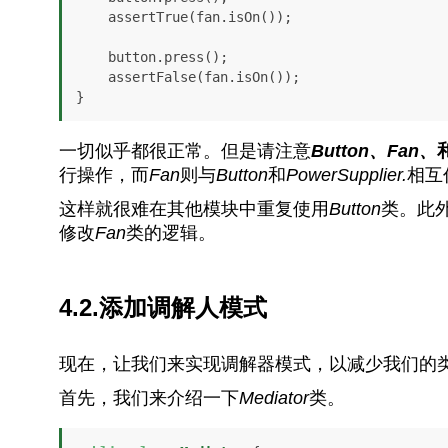
    assertTrue(fan.isOn());

    button.press();

    assertFalse(fan.isOn());

}
一切似乎都很正常。但是请注意
Button、Fan、
行操作，而
Fan
则与
Button
和
PowerSupplier.
相互
这样就很难在其他模块中重复使用
Button
类。此
修改
Fan
类的逻辑。
4.2.添加调解人模式
现在，让我们来实现调解器模式，以减少我们的
首先，我们来介绍一下
Mediator
类。