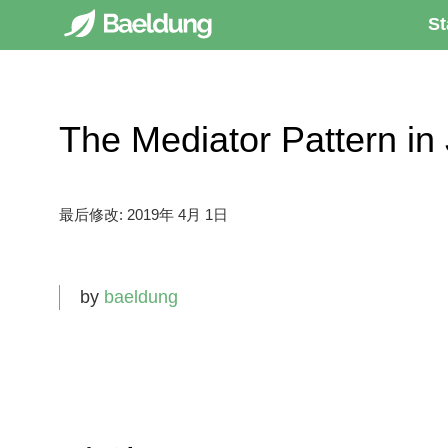
St
The Mediator Patter
最后修改:
2019年 4月 1日
by
baeldung