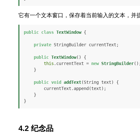
它有一个文本窗口，保存着当前输入的文本，并
public
class
TextWindow
 {

private
 StringBuilder currentText;

public
TextWindow
()
 {

this
.currentText = 
new
StringBuilder
();
    }

public
void
addText
(String text)
 {

        currentText.append(text);

    }

}
4.2 纪念品