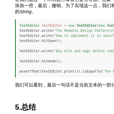
添加一些，最后，撤销。为了实现这一点，我们
的
String
。
TextEditor
textEditor
=
new
TextEditor
(
new
Tex
textEditor.write(
"The Memento Design Pattern\n
textEditor.write(
"How to implement it in Java?
textEditor.hitSave();

textEditor.write(
"Buy milk and eggs before com
textEditor.hitUndo();

assertThat(textEditor.print()).isEqualTo(
"The 
我们可以看到，最后一句话不是当前文本的一部分，
5.总结