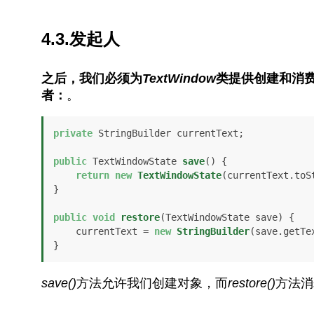
4.3.发起人
之后，我们必须为
TextWindow
类提供创建和消费
者：
。
private
 StringBuilder currentText;

public
 TextWindowState 
save
()
 {

return
new
TextWindowState
(currentText.toSt
}

public
void
restore
(TextWindowState save)
 {

    currentText = 
new
StringBuilder
(save.getTex
}
save()
方法允许我们创建对象，而
restore()
方法消