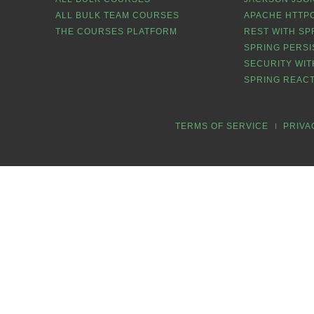
ALL BULK TEAM COURSES
APACHE HTTPC
THE COURSES PLATFORM
REST WITH SP
SPRING PERSI
SECURITY WIT
SPRING REACT
TERMS OF SERVICE
PRIVA