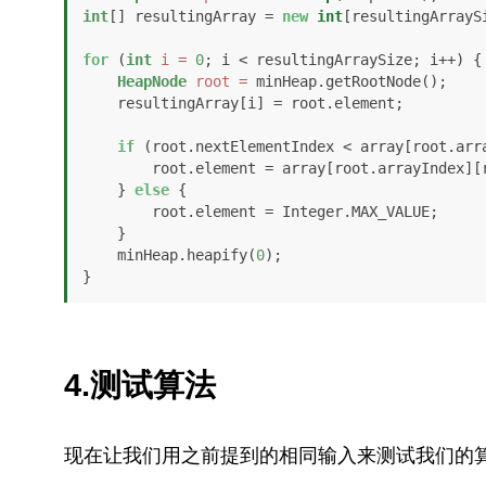
int
[] resultingArray = 
new
int
[resultingArraySi
for
 (
int
i
=
0
; i < resultingArraySize; i++) {

HeapNode
root
=
 minHeap.getRootNode();

    resultingArray[i] = root.element;

if
 (root.nextElementIndex < array[root.arra
        root.element = array[root.arrayIndex][root.nextElementIndex++];

    } 
else
 {

        root.element = Integer.MAX_VALUE;

    }

    minHeap.heapify(
0
);

}
4.测试算法
现在让我们用之前提到的相同输入来测试我们的