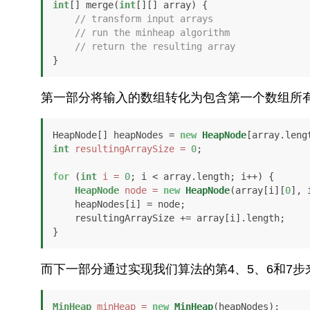
int
[] merge(
int
[][] array) {

// transform input arrays
// run the minheap algorithm
// return the resulting array
}
第一部分将输入的数组转化为包含第一个数组所
HeapNode[] heapNodes = 
new
HeapNode
int
resultingArraySize
=
0
;

for
 (
int
i
=
0
; i < array.length; i++) {

HeapNode
node
=
new
HeapNode
(array[i][
0
], i
    heapNodes[i] = node;

    resultingArraySize += array[i].length;

}
而下一部分通过实现我们算法的第4、5、6和7
MinHeap
minHeap
=
new
MinHeap