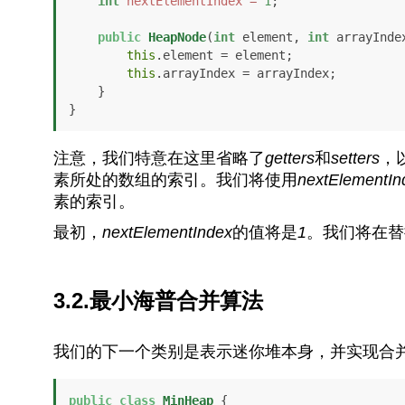
int
nextElementIndex
=
1
;

public
HeapNode
(
int
 element, 
int
 arrayInde
this
.element = element;

this
.arrayIndex = arrayIndex;

    }

}
注意，我们特意在这里省略了
getters
和
setters
，
素所处的数组的索引。我们将使用
nextElementIn
素的索引。
最初，
nextElementIndex
的值将是
1
。我们将在替换
3.2.最小海普合并算法
我们的下一个类别是表示迷你堆本身，并实现合
public
class
MinHeap
 {
