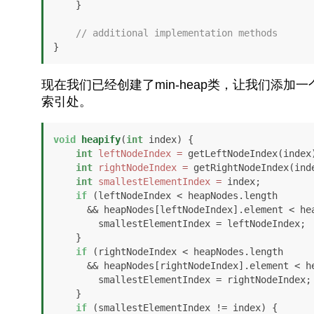
    }

// additional implementation methods
}
现在我们已经创建了min-heap类，让我们添
索引处。
void
heapify
(
int
 index)
 {

int
leftNodeIndex
=
 getLeftNodeIndex(index)
int
rightNodeIndex
=
 getRightNodeIndex(inde
int
smallestElementIndex
=
 index;

if
 (leftNodeIndex < heapNodes.length 

      && heapNodes[leftNodeIndex].element < heapNodes[index].element) {

        smallestElementIndex = leftNodeIndex;

    }

if
 (rightNodeIndex < heapNodes.length

      && heapNodes[rightNodeIndex].element < heapNodes[smallestElementIndex].element) {

        smallestElementIndex = rightNodeIndex;

    }

if
 (smallestElementIndex != index) {
