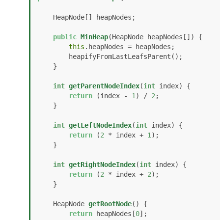
    HeapNode[] heapNodes;

public
MinHeap
(HeapNode heapNodes[])
 {

this
.heapNodes = heapNodes;

        heapifyFromLastLeafsParent();

    }

int
getParentNodeIndex
(
int
 index)
 {

return
 (index - 
1
) / 
2
;

    }

int
getLeftNodeIndex
(
int
 index)
 {

return
 (
2
 * index + 
1
);

    }

int
getRightNodeIndex
(
int
 index)
 {

return
 (
2
 * index + 
2
);

    }

    HeapNode 
getRootNode
()
 {

return
 heapNodes[
0
];
