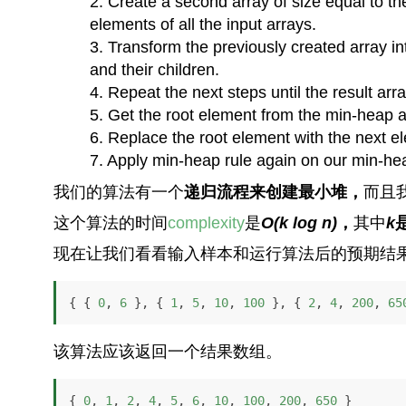
Create a second array of size equal to the
elements of all the input arrays.
Transform the previously created array i
and their children.
Repeat the next steps until the result arra
Get the root element from the min-heap and
Replace the root element with the next el
Apply min-heap rule again on our min-hea
我们的算法有一个
递归流程来创建最小堆，
而且
这个算法的时间
complexity
是
O(k log n)
，
其中
k
现在让我们看看输入样本和运行算法后的预期结
{ { 
0
, 
6
 }, { 
1
, 
5
, 
10
, 
100
 }, { 
2
, 
4
, 
200
, 
65
该算法应该返回一个结果数组。
{ 
0
, 
1
, 
2
, 
4
, 
5
, 
6
, 
10
, 
100
, 
200
, 
650
 }