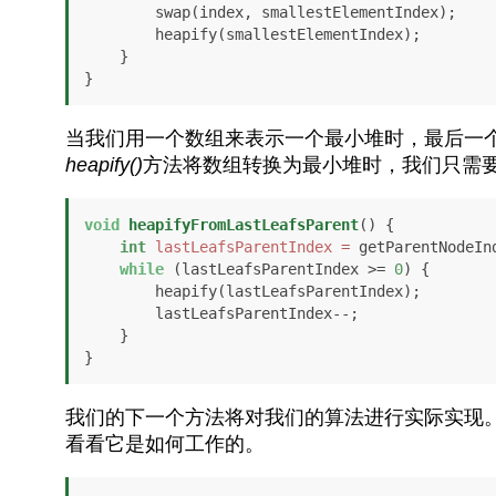
        swap(index, smallestElementIndex);

        heapify(smallestElementIndex);

    }

}
当我们用一个数组来表示一个最小堆时，最后一
heapify()
方法将数组转换为最小堆时，我们只需
void
heapifyFromLastLeafsParent
()
 {

int
lastLeafsParentIndex
=
 getParentNodeIn
while
 (lastLeafsParentIndex >= 
0
) {

        heapify(lastLeafsParentIndex);

        lastLeafsParentIndex--;

    }

}
我们的下一个方法将对我们的算法进行实际实现
看看它是如何工作的。