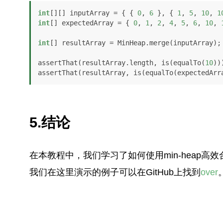
int
[][] inputArray = { { 
0
, 
6
 }, { 
1
, 
5
, 
10
, 
1
int
[] expectedArray = { 
0
, 
1
, 
2
, 
4
, 
5
, 
6
, 
10
, 
int
[] resultArray = MinHeap.merge(inputArray);

assertThat(resultArray.length, is(equalTo(
10
)))
assertThat(resultArray, is(equalTo(expectedArr
5.结论
在本教程中，我们学习了如何使用min-heap高
我们在这里演示的例子可以在GitHub上找到
over