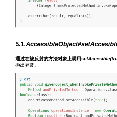
Integer
result
=
 (Integer) maxProtectedMethod.invoke(op
    assertThat(result, equalTo(
4
));

}
5.1.
AccessibleObject
#
setAccesibl
通过在被反射的方法对象上调用
setAccesible(tr
抛出异常。
@Test
public
void
givenObject_whenInvokePrivateMetho
Method
andPrivatedMethod
=
 Operations.clas
boolean
.class);

    andPrivatedMethod.setAccessible(
true
);

Operations
operationsInstance
=
new
Operat
Boolean
result
=
 (Boolean) andPrivatedMeth