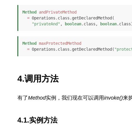
Method
andPrivateMethod
=
 Operations.class.getDeclaredMethod(

"privateAnd"
, 
boolean
.class, 
boolean
.class
Method
maxProtectedMethod
=
 Operations.class.getDeclaredMethod(
"protec
4.调用方法
有了
Method
实例，我们现在可以调用
invoke()
来
4.1.实例方法