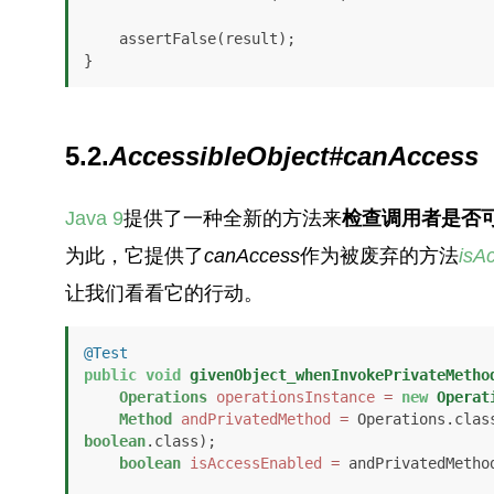
    assertFalse(result);

}
5.2.
AccessibleObject#canAccess
Java 9
提供了一种全新的方法来
检查调用者是否
为此，它提供了
canAccess
作为被废弃的方法
isA
让我们看看它的行动。
@Test
public
void
givenObject_whenInvokePrivateMetho
Operations
operationsInstance
=
new
Operat
Method
andPrivatedMethod
=
 Operations.clas
boolean
.class);

boolean
isAccessEnabled
=
 andPrivatedMetho