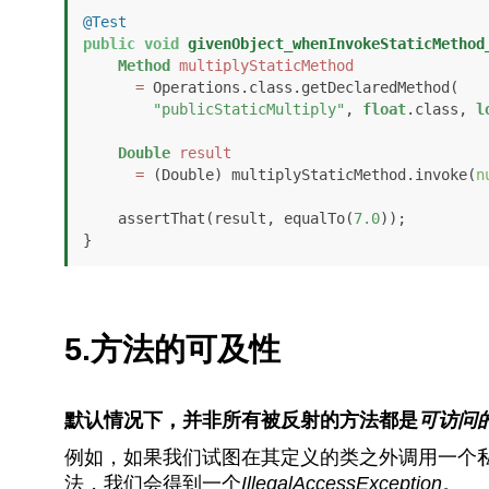
@Test
public
void
givenObject_whenInvokeStaticMethod
Method
multiplyStaticMethod
=
 Operations.class.getDeclaredMethod(

"publicStaticMultiply"
, 
float
.class, 
l
Double
result
=
 (Double) multiplyStaticMethod.invoke(
n
    assertThat(result, equalTo(
7.0
));

}
5.方法的可及性
默认情况下，并非所有被反射的方法都是
可访问
例如，如果我们试图在其定义的类之外调用一个
法，我们会得到一个
IllegalAccessException
。