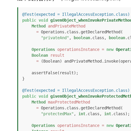
@Test(expected = IllegalAccessException.class)
public
void
givenObject_whenInvokePrivateMetho
Method
andPrivateMethod
=
 Operations.class.getDeclaredMethod(

"privateAnd"
, 
boolean
.class, 
boolean
.c
Operations
operationsInstance
=
new
Operat
Boolean
result
=
 (Boolean) andPrivateMethod.invoke(oper
    assertFalse(result);

}

@Test(expected = IllegalAccessException.class)
public
void
givenObject_whenInvokeProtectedMet
Method
maxProtectedMethod
=
 Operations.class.getDeclaredMethod(

"protectedMax"
, 
int
.class, 
int
.class);

Operations
operationsInstance
=
new
Operat