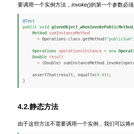
要调用一个实例方法，
invoke()
的第一个参数必须
@Test
public
void
givenObject_whenInvokePublicMethod
Method
sumInstanceMethod
=
 Operations.class.getMethod(
"publicSum"
Operations
operationsInstance
=
new
Operat
Double
result
=
 (Double) sumInstanceMethod.invoke(oper
    assertThat(result, equalTo(
4.0
));

}
4.2.静态方法
由于这些方法不需要调用一个实例，我们可以将
n