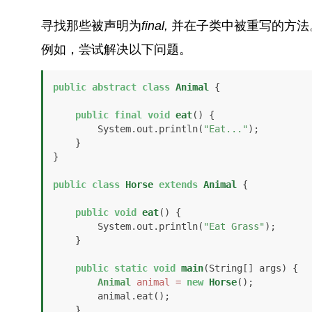
寻找那些被声明为
final,
并在子类中被重写的方法
例如，尝试解决以下问题。
public
abstract
class
Animal
 {

public
final
void
eat
()
 {

        System.out.println(
"Eat..."
);

    }

}

public
class
Horse
extends
Animal
 {

public
void
eat
()
 {

        System.out.println(
"Eat Grass"
);

    }

public
static
void
main
(String[] args)
 {

Animal
animal
=
new
Horse
();

        animal.eat();

    }
