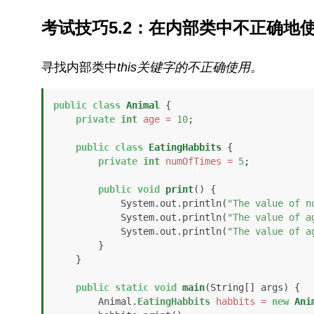
考试技巧5.2：在内部类中不正确地
寻找内部类中
this
关键字的不正确使用。
public
class
Animal
 {

private
int
age
=
10
;

public
class
EatingHabbits
 {

private
int
numOfTimes
=
5
;

public
void
print
()
 {

            System.out.println(
"The value of n
            System.out.println(
"The value of a
            System.out.println(
"The value of a
        }

    }

public
static
void
main
(String[] args)
 {

        Animal.
EatingHabbits
habbits
=
new
Ani