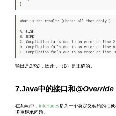
}
What is the result? (Choose all that apply.)

A. FISH

B. BIRD

C. Compilation fails due to an error on line 2

D. Compilation fails due to an error on line 8

E. Compilation fails due to an error on line 1
输出是
BIRD
，因此，（B）是正确的。
7.Java中的接口和
@Override
在Java中，
interfaces
是为一个类定义契约的抽象
多重继承问题。