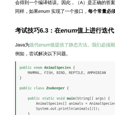
会得到一个编译错误。因此，（A）是正确的答
同样，如果
enum
实现了一个接口
，
每个常量必
考试技巧6.3：在
enum
值上进行迭代
Java为
迭代
enum
值提供了静态方法。我们必须期
例如，尝试解决以下问题。
public
enum
AnimalSpecies
 {

    MAMMAL, FISH, BIRD, REPTILE, AMPHIBIAN

}

public
class
Zookeeper
 {

public
static
void
main
(String[] args)
 {

        AnimalSpecies[] animals = AnimalSpecies.values();

        System.out.println(animals[
2
]);

    }
