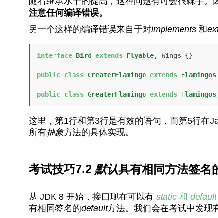
随着继承水平的提高，这种问题有时会很棘手。
注意任何编译错误。
另一个这样的编译错误来自于对
implements
和
e
interface
Bird
extends
Flyable
, Wings {}

public
class
GreaterFlamingo
extends
Flamingos
public
class
GreaterFlamingo
extends
Flamingos
这里，第1行和第3行是有效的语句，而第5行在Ja
所有
抽象
方法的具体实现。
考试技巧7.2
默认
具有相同方法签名
从 JDK 8 开始，接口现在可以有
static
和
defaul
有相同签名的
default
方法。我们会在考试中发现