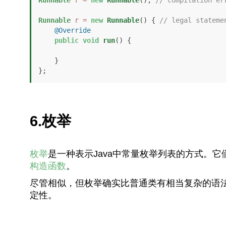
Runnable
r
=
new
Runnable
() { 
// legal stateme
@Override
public
void
run
()
 {

    }

};
6.枚举
枚举
是一种表示Java中常量枚举列表的方式。它
构造函数
。
尽管相似，但枚举确实比普通类有相当复杂的语法
定性。