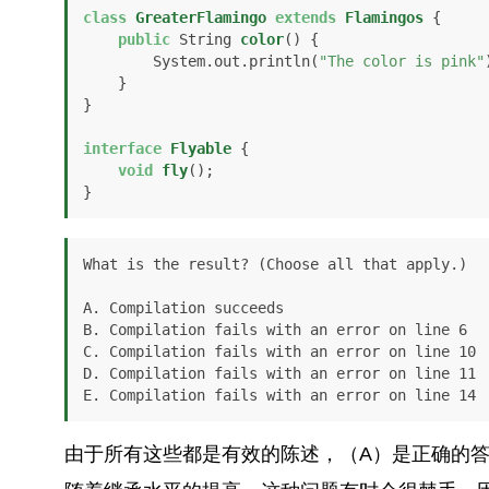
class
GreaterFlamingo
extends
Flamingos
 {

public
 String 
color
()
 {

        System.out.println(
"The color is pink"
    }    

}

interface
Flyable
 {

void
fly
()
;

}
What is the result? (Choose all that apply.)

A. Compilation succeeds

B. Compilation fails with an error on line 6

C. Compilation fails with an error on line 10

D. Compilation fails with an error on line 11

E. Compilation fails with an error on line 14
由于所有这些都是有效的陈述，（A）是正确的