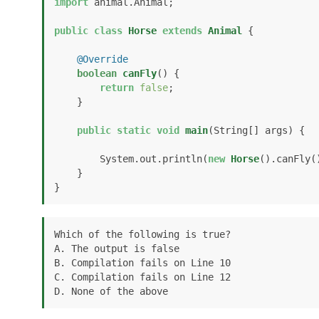
import
 animal.Animal;

public
class
Horse
extends
Animal
 {

@Override
boolean
canFly
()
 {

return
false
;

    }

public
static
void
main
(String[] args)
 {

        System.out.println(
new
Horse
().canFly()
    }    

}
Which of the following is true?

A. The output is false

B. Compilation fails on Line 10

C. Compilation fails on Line 12

D. None of the above