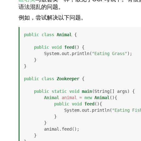
语法混乱的问题。
例如，尝试解决以下问题。
public
class
Animal
 {

public
void
feed
()
 {

        System.out.println(
"Eating Grass"
);

    }

}

public
class
Zookeeper
 {

public
static
void
main
(String[] args)
 {

Animal
animal
=
new
Animal
(){

public
void
feed
()
{

                System.out.println(
"Eating Fis
            }

        }

        animal.feed();

    }
