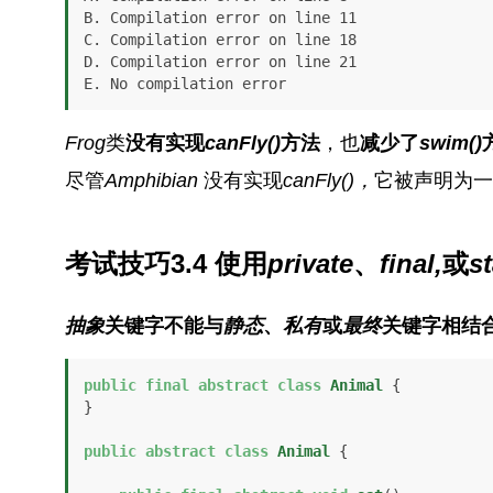
B. Compilation error on line 11

C. Compilation error on line 18

D. Compilation error on line 21

E. No compilation error
Frog
类
没有实现
canFly()
方法
，也
减少了
swim()
尽管
Amphibian
没有实现
canFly()，
它被声明为一
考试技巧3.4 使用
private
、
final,
或
st
抽象
关键字不能与
静态
、
私有
或
最终
关键字相结
public
final
abstract
class
Animal
 {

}

public
abstract
class
Animal
 {
