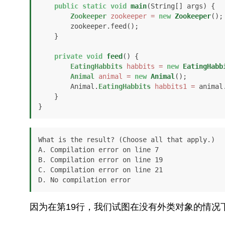
public
static
void
main
(String[] args)
 {

Zookeeper
zookeeper
=
new
Zookeeper
();

        zookeeper.feed();

    }

private
void
feed
()
 {

EatingHabbits
habbits
=
new
EatingHabb
Animal
animal
=
new
Animal
();

        Animal.
EatingHabbits
habbits1
=
 animal
    }

}
What is the result? (Choose all that apply.)

A. Compilation error on line 7

B. Compilation error on line 19

C. Compilation error on line 21

D. No compilation error
因为在第19行，我们试图在没有外类对象的情况