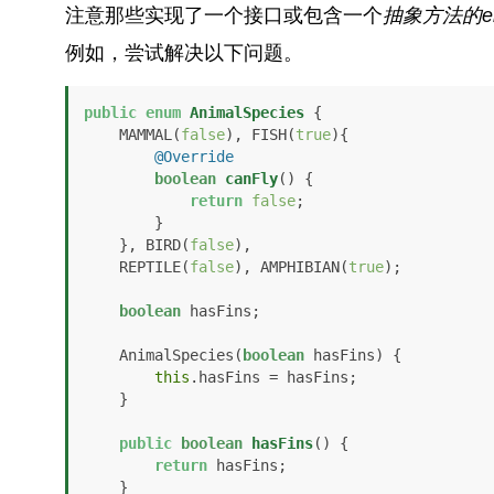
注意那些实现了一个接口或包含一个
抽象
方法的
例如，尝试解决以下问题。
public
enum
AnimalSpecies
 {

    MAMMAL(
false
), FISH(
true
){

@Override
boolean
canFly
()
 {

return
false
;

        }

    }, BIRD(
false
),

    REPTILE(
false
), AMPHIBIAN(
true
);

boolean
 hasFins;

    AnimalSpecies(
boolean
 hasFins) {

this
.hasFins = hasFins;

    }

public
boolean
hasFins
()
 {

return
 hasFins;

    }
