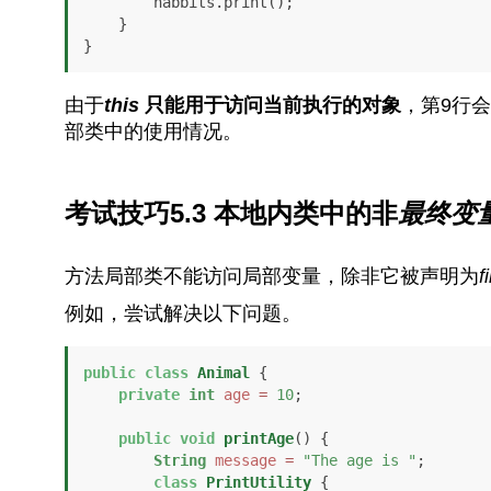
        habbits.print();

    }

}
由于
this
只能用于访问当前执行的对象
，第9行
部类中的使用情况。
考试技巧5.3 本地内类中的非
最终
变
方法局部类不能访问局部变量，除非它被声明为
f
例如，尝试解决以下问题。
public
class
Animal
 {

private
int
age
=
10
;

public
void
printAge
()
 {

String
message
=
"The age is "
;

class
PrintUtility
 {
