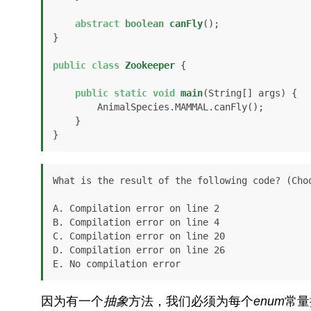
abstract
boolean
canFly
()
;

}

public
class
Zookeeper
 {

public
static
void
main
(String[] args)
 {

        AnimalSpecies.MAMMAL.canFly();

    }

}
What is the result of the following code? (Choo
A. Compilation error on line 2

B. Compilation error on line 4

C. Compilation error on line 20

D. Compilation error on line 26

E. No compilation error
因为有一个
抽象
方法，我们必须为每个
enum
常量