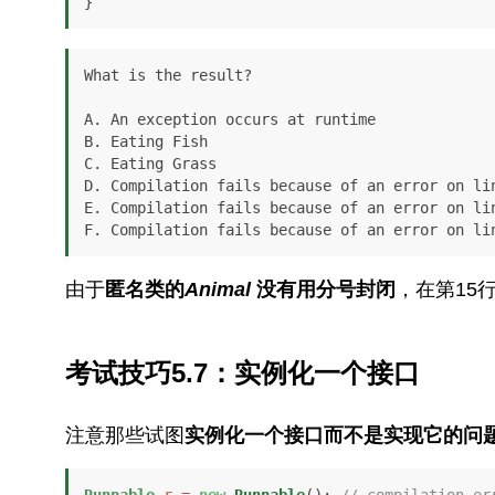
}
What is the result?

A. An exception occurs at runtime

B. Eating Fish

C. Eating Grass

D. Compilation fails because of an error on lin
E. Compilation fails because of an error on lin
F. Compilation fails because of an error on li
由于
匿名类的
Animal
没有用分号封闭
，在第15
考试技巧5.7：实例化一个接口
注意那些试图
实例化一个接口而不是实现它的问
Runnable
r
=
new
Runnable
(); 
// compilation er