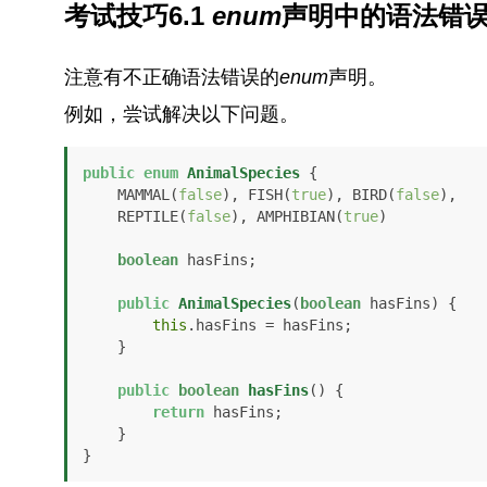
考试技巧6.1
enum
声明中的语法错
注意有不正确语法错误的
enum
声明。
例如，尝试解决以下问题。
public
enum
AnimalSpecies
 {

    MAMMAL(
false
), FISH(
true
), BIRD(
false
),

    REPTILE(
false
), AMPHIBIAN(
true
)

boolean
 hasFins;

public
AnimalSpecies
(
boolean
 hasFins)
 {

this
.hasFins = hasFins;

    }

public
boolean
hasFins
()
 {

return
 hasFins;

    }

}