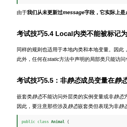
由于
我们从未更新过
message
字段，它实际上是
考试技巧5.4 L
ocal内类不能被标记
同样的规则也适用于本地内类和本地变量。因此
此外，任何在
static
方法中声明的局部类只能访问
考试技巧5.5：非
静态
成员变量在
静
嵌套类
静态
不能访问外层类的实例变量或非
静态
因此，要注意那些涉及
静态
嵌套类但表现为非
静
public
class
Animal
 {
