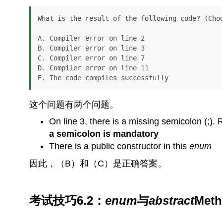
What is the result of the following code? (Choo
A. Compiler error on line 2

B. Compiler error on line 3

C. Compiler error on line 7

D. Compiler error on line 11

E. The code compiles successfully
这个问题有两个问题。
On line 3, there is a missing semicolon (;)
a semicolon is mandatory
There is a public constructor in this
enum
因此，（B）和（C）是正确答案。
考试技巧6.2：
enum
与
abstract
Met