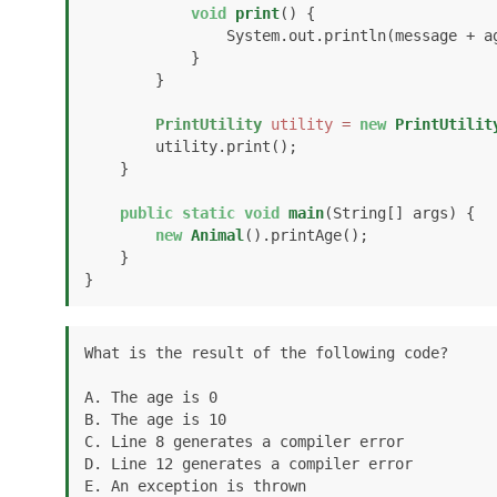
void
print
()
 {

                System.out.println(message + age);

            }

        }

PrintUtility
utility
=
new
PrintUtilit
        utility.print();

    }

public
static
void
main
(String[] args)
 {

new
Animal
().printAge();

    }

}
What is the result of the following code?

A. The age is 0

B. The age is 10

C. Line 8 generates a compiler error

D. Line 12 generates a compiler error

E. An exception is thrown