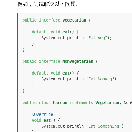
例如，尝试解决以下问题。
public
interface
Vegetarian
 {

default
void
eat
()
 {

        System.out.println(
"Eat Veg"
);

    }

}

public
interface
NonVegetarian
 {

default
void
eat
()
 {

        System.out.println(
"Eat NonVeg"
);

    }

}

public
class
Racoon
implements
Vegetarian
, Non
@Override
void
eat
()
 {

        System.out.println(
"Eat Something"
)

    }
