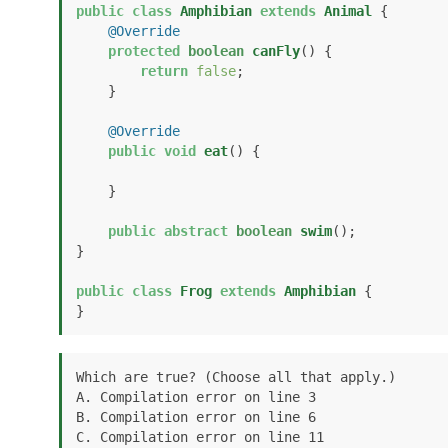
public
class
Amphibian
extends
Animal
 {

@Override
protected
boolean
canFly
()
 {

return
false
;

    }

@Override
public
void
eat
()
 {

    }

public
abstract
boolean
swim
()
;

}

public
class
Frog
extends
Amphibian
 {

}
Which are true? (Choose all that apply.)

A. Compilation error on line 3

B. Compilation error on line 6

C. Compilation error on line 11
