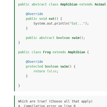
public
abstract
class
Amphibian
extends
Animal
@Override
public
void
eat
()
 {

        System.out.println(
"Eat..."
);

    }

public
abstract
boolean
swim
()
;

}

public
class
Frog
extends
Amphibian
 {

@Override
protected
boolean
swim
()
 {

return
false
;

    }

}
Which are true? (Choose all that apply)

A. Compilation error on line 8
