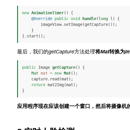
new
AnimationTimer
() { 

@Override
public
void
handle
(
long
 l)
 { 

        imageView.setImage(getCapture()); 

    } 

}.start();
最后，我们的
getCapture
方法处理
将
Mat
转换为
I
public
 Image 
getCapture
()
 { 

Mat
mat
=
new
Mat
(); 

    capture.read(mat); 

return
 mat2Img(mat); 

}
应用程序现在应该创建一个窗口，然后将摄像机