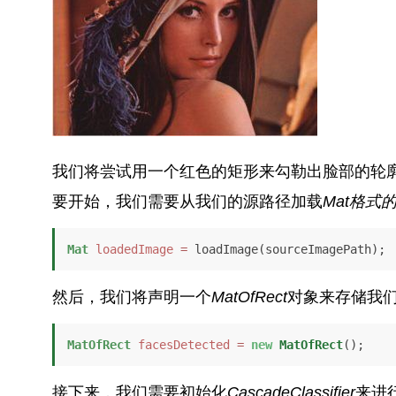
我们将尝试用一个红色的矩形来勾勒出脸部的轮
要开始，我们需要从我们的源路径加载
Mat
格式
Mat
loadedImage
=
 loadImage(sourceImagePath);
然后，我们将声明一个
MatOfRect
对象来存储我
MatOfRect
facesDetected
=
new
MatOfRect
();
接下来，我们需要初始化
CascadeClassifier
来进