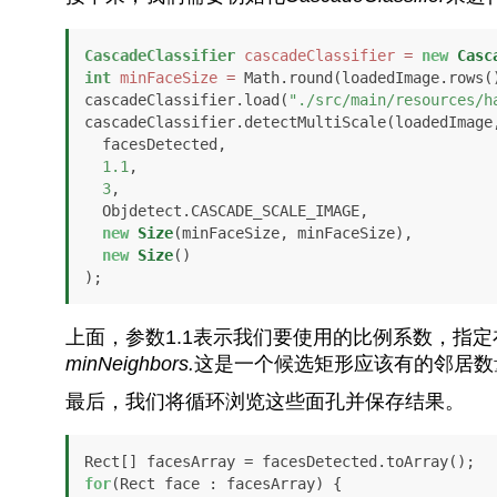
CascadeClassifier
cascadeClassifier
=
new
Casc
int
minFaceSize
=
 Math.round(loadedImage.rows(
cascadeClassifier.load(
"./src/main/resources/h
cascadeClassifier.detectMultiScale(loadedImage,
  facesDetected, 

1.1
, 

3
, 

  Objdetect.CASCADE_SCALE_IMAGE, 

new
Size
(minFaceSize, minFaceSize), 

new
Size
() 

);
上面，参数1.1表示我们要使用的比例系数，指
minNeighbors.
这是一个候选矩形应该有的邻居数
最后，我们将循环浏览这些面孔并保存结果。
for
(Rect face : facesArray) { 
