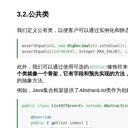
3.2.公共类
我们定义公有类，以便客户可以通过实例化和静
assertEquals(
0
, 
new
BigDecimal
(
0
).intValue());
assertEquals(
2147483647
, Integer.MAX_VALUE); 
/
此外，我们可以通过使用可选的
abstract
修饰符来
个类就像一个骨架，它有字段和预先实现的方法
的抽象方法。
例如，Java集合框架提供了
AbstractList
类作为创
public
class
ListOfThree
<E> 
extends
AbstractLi
@Override
public
 E 
get
(
int
 index)
 {
