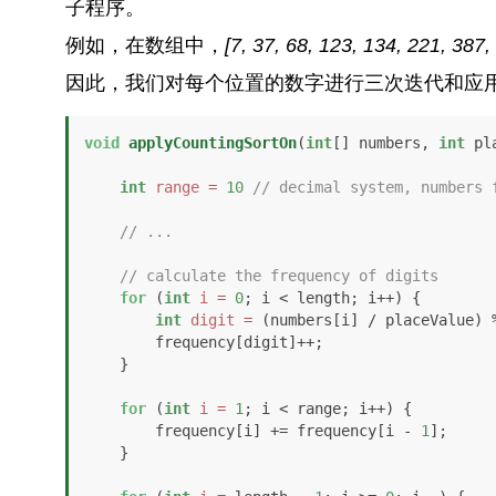
子程序。
例如，在数组中，
[7, 37, 68, 123, 134, 221, 387,
因此，我们对每个位置的数字进行三次迭代和应
void
applyCountingSortOn
(
int
[] numbers, 
int
 pl
int
range
=
10
// decimal system, numbers 
// ...
// calculate the frequency of digits
for
 (
int
i
=
0
; i < length; i++) {

int
digit
=
 (numbers[i] / placeValue) %
        frequency[digit]++;

    }

for
 (
int
i
=
1
; i < range; i++) {

        frequency[i] += frequency[i - 
1
];

    }
