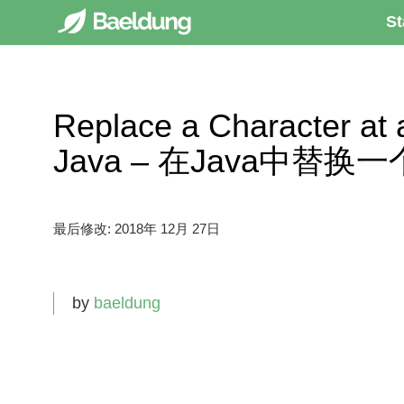
St
Replace a Character at a
Java – 在Java中
最后修改:
2018年 12月 27日
by
baeldung