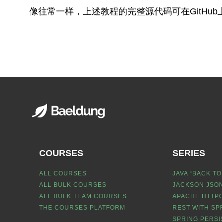
像往常一样，上述教程的完整源代码可在GitHub
COURSES
SERIES
ALL COURSES
JAVA “BACK TO
ALL BULK COURSES
JACKSON JSON
ALL BULK TEAM COURSES
APACHE HTTPC
THE COURSES PLATFORM
REST WITH SP
SPRING PERSI