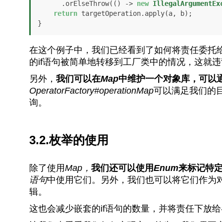
      .orElseThrow(() -> 
new
IllegalArgumentEx
return
 targetOperation.apply(a, b);

}
在这个例子中，我们已经看到了如何将责任委托
的if语句被简单地转移到工厂类中的情况，这就
另外，
我们可以在
Map
中维护一个对象库，可以
OperatorFactory#operationMap
可以满足我们的
询。
3.2.枚举的使用
除了使用
Map，
我们还可以使用
Enum
来标记特
语句
中使用它们。另外，我们也可以将它们作为
辑。
这也会减少嵌套的if语句的数量，并将责任下放给