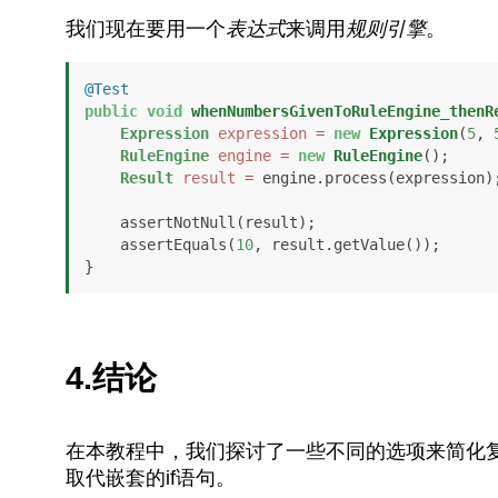
我们现在要用一个
表达式
来调用
规则引擎
。
@Test
public
void
whenNumbersGivenToRuleEngine_thenR
Expression
expression
=
new
Expression
(
5
, 
RuleEngine
engine
=
new
RuleEngine
();

Result
result
=
 engine.process(expression);
    assertNotNull(result);

    assertEquals(
10
, result.getValue());

}
4.结论
在本教程中，我们探讨了一些不同的选项来简化
取代嵌套的if语句。