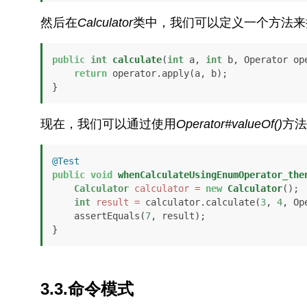
然后在
Calculator
类中，我们可以定义一个方法来
public
int
calculate
(
int
 a, 
int
 b, Operator op
return
 operator.apply(a, b);

}
现在，我们可以通过使用
Operator#valueOf()
方法
@Test
public
void
whenCalculateUsingEnumOperator_the
Calculator
calculator
=
new
Calculator
();

int
result
=
 calculator.calculate(
3
, 
4
, Op
    assertEquals(
7
, result);

}
3.3.命令模式