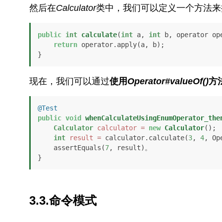
然后在
Calculator
类中，我们可以定义一个方法来
public
int
calculate
(
int
 a, 
int
 b, operator op
return
 operator.apply(a, b);

}
现在，我们可以通过
使用
Operator#valueOf()
方
@Test
public
void
whenCalculateUsingEnumOperator_the
Calculator
calculator
=
new
Calculator
();

int
result
=
 calculator.calculate(
3
, 
4
, Op
    assertEquals(
7
, result)。

}
3.3.命令模式