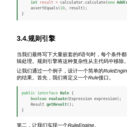
int
result
=
 calculator.calculate(
new
AddC
    assertEquals(
10
, result);

}
3.4.规则引擎
当我们最终写下大量嵌套的if语句时，每个条件
辑处理。规则引擎将这种复杂性从主代码中移除
让我们通过一个例子，设计一个简单的
RuleEngi
的结果。首先，我们将定义一个
Rule
接口。
public
interface
Rule
 {

boolean
evaluate
(Expression expression)
;

    Result 
getResult
()
;

}
第二，让我们实现一个
RuleEngine
。