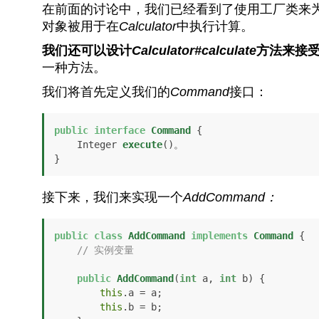
在前面的讨论中，我们已经看到了使用工厂类来
对象被用于在
Calculator
中执行计算。
我们还可以设计
Calculator#calculate
方法来接
一种方法。
我们将首先定义我们的
Command
接口：
public
interface
Command
 {

    Integer 
execute
()
。

}
接下来，我们来实现一个
AddCommand：
public
class
AddCommand
implements
Command
 {

// 实例变量
public
AddCommand
(
int
 a, 
int
 b)
 {

this
.a = a;

this
.b = b;
