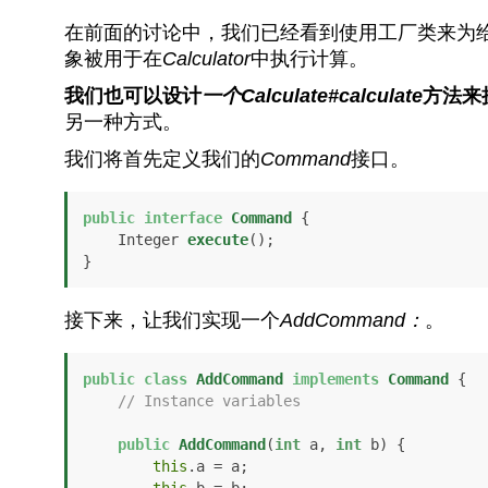
在前面的讨论中，我们已经看到使用工厂类来为
象被用于在
Calculator
中执行计算。
我们也可以设计
一个Calculate#calculate
方法来
另一种方式。
我们将首先定义我们的
Command
接口。
public
interface
Command
 {

    Integer 
execute
()
;

}
接下来，让我们实现一个
AddCommand：
。
public
class
AddCommand
implements
Command
 {

// Instance variables
public
AddCommand
(
int
 a, 
int
 b)
 {

this
.a = a;
