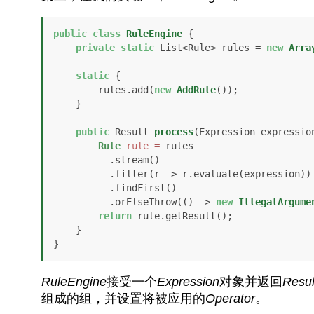
public
class
RuleEngine
 {

private
static
 List<Rule> rules = 
new
Arra
static
 {

        rules.add(
new
AddRule
());

    }

public
 Result 
process
(Expression expressio
Rule
rule
=
 rules

          .stream()

          .filter(r -> r.evaluate(expression))

          .findFirst()

          .orElseThrow(() -> 
new
IllegalArgume
return
 rule.getResult();

    }

}
RuleEngine
接受一个
Expression
对象并返回
Resul
组成的组，并设置将被应用的
Operator
。