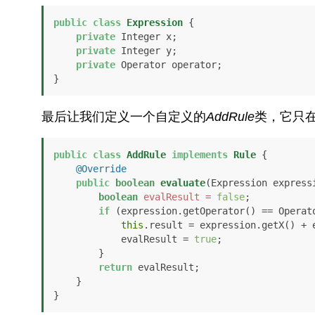
public
class
Expression
 {

private
 Integer x;

private
 Integer y;

private
 Operator operator;        

}
最后让我们定义一个自定义的
AddRule
类，它只
public
class
AddRule
implements
Rule
 {

@Override
public
boolean
evaluate
(Expression express
boolean
evalResult
=
false
;

if
 (expression.getOperator() == Operato
this
.result = expression.getX() + e
            evalResult = 
true
;

        }

return
 evalResult;

    }    

}