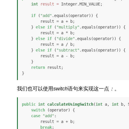
int
result
=
 Integer.MIN_VALUE;

if
 (
"add"
.equals(operator)) {

        result = a + b;

    } 
else
if
 (
"multiply"
.equals(operator)) {

        result = a * b;

    } 
else
if
 (
"divide"
.equals(operator)) {

        result = a / b;

    } 
else
if
 (
"subtract"
.equals(operator)) {

        result = a - b;

    }

return
 result;

}
我们也可以使用
switch
语句来实现这一点
：
。
public
int
calculateUsingSwitch
(
int
 a, 
int
 b, 
switch
 (operator) {

case
"add"
:

        result = a + b;

break
;
