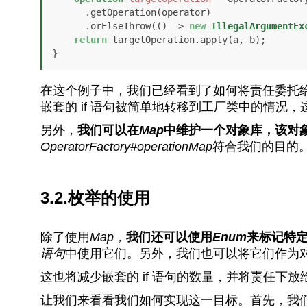
      .getOperation(operator)

      .orElseThrow(() -> 
new
IllegalArgumentEx
return
 targetOperation.apply(a, b);

}
在这个例子中，我们已经看到了如何将责任委托
嵌套的 if 语句被简单地转移到工厂类中的情况
另外，
我们可以在
Map
中维护一个对象库，该对
OperatorFactory#operationMap
符合我们的目的
3.2.枚举的使用
除了使用
Map，
我们还可以使用
Enum
来标记特
语句
中使用它们。另外，我们也可以将它们作为
这也将减少嵌套的 if 语句的数量，并将责任下
让我们来看看我们如何实现这一目标。首先，我