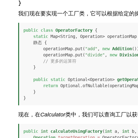
}
我们现在要实现一个工厂类，它可以根据给定的
public
class
OperatorFactory
 {

static
 Map<String, Operation> operationMap
    静态 {

        operationMap.put(
"add"
, 
new
Addition
()
        operationMap.put(
"divide"
, 
new
Divisio
// 更多的运算符
    }

public
static
 Optional<Operation> 
getOpera
return
 Optional.ofNullable(operatingMa
    }

}
现在，在
Calculator
类中，我们可以查询工厂以获
public
int
calculateUsingFactory
(
int
 a, 
int
 b,
Operation
targetOperation
=
 OperatorFactory