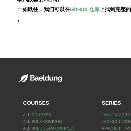
一如既往，我们可以在
GitHub 仓库
上找到完整的
。
COURSES
SERIES
ALL COURSES
JAVA “BACK TO
ALL BULK COURSES
JACKSON JSON
ALL BULK TEAM COURSES
APACHE HTTPC