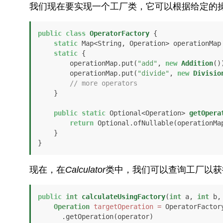
我们现在要实现一个工厂类，它可以根据给定的
public
class
OperatorFactory
 {

static
 Map<String, Operation> operationMap
static
 {

        operationMap.put(
"add"
, 
new
Addition
())
        operationMap.put(
"divide"
, 
new
Divisio
// more operators
    }

public
static
 Optional<Operation> 
getOpera
return
 Optional.ofNullable(operationMap
    }

}
现在，在
Calculator
类中，我们可以查询工厂以获
public
int
calculateUsingFactory
(
int
 a, 
int
 b,
Operation
targetOperation
=
 OperatorFactory
      .getOperation(operator)
