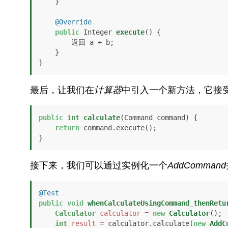
    }

@Override
public
 Integer 
execute
()
 {

        返回 a + b;

    }

}
最后，让我们在
计算器
中引入一个新方法，它接
public
int
calculate
(Command command)
 {

return
 command.execute();

}
接下来，我们可以通过实例化一个
AddCommand
@Test
public
void
whenCalculateUsingCommand_thenRetu
Calculator
calculator
=
new
Calculator
();

int
result
=
 calculator.calculate(
new
AddC