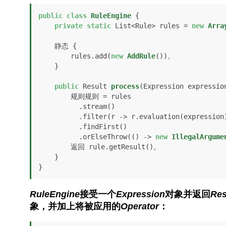
public
class
RuleEngine
 {

private
static
 List<Rule> rules = 
new
Arra
    静态 {

        rules.add(
new
AddRule
())。

    }

public
 Result 
process
(Expression expressio
        规则规则 = rules

          .stream()

          .filter(r -> r.evaluation(expression))

          .findFirst()

          .orElseThrow(() -> 
new
IllegalArgume
        返回 rule.getResult()。

    }

}
RuleEngine
接受一个
Expression
对象并返回
Res
象，并加上将被应用的
Operator
：