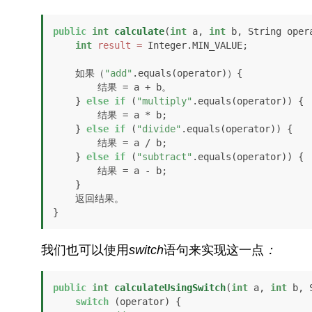
public
int
calculate
(
int
 a, 
int
 b, String oper
int
result
=
 Integer.MIN_VALUE;

    如果（
"add"
.equals(operator)）{

        结果 = a + b。

    } 
else
if
 (
"multiply"
.equals(operator)) {

        结果 = a * b;

    } 
else
if
 (
"divide"
.equals(operator)) {

        结果 = a / b;

    } 
else
if
 (
"subtract"
.equals(operator)) {

        结果 = a - b;

    }

    返回结果。

}
我们也可以使用
switch
语句来实现这一点
：
public
int
calculateUsingSwitch
(
int
 a, 
int
 b, 
switch
 (operator) {
