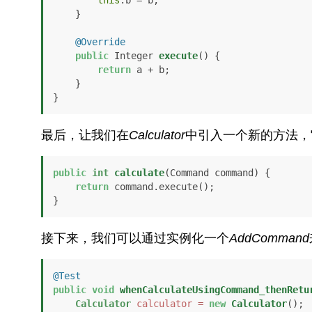
this
.b = b;

    }

@Override
public
 Integer 
execute
()
 {

return
 a + b;

    }

}
最后，让我们在
Calculator
中引入一个新的方法，
public
int
calculate
(Command command)
 {

return
 command.execute();

}
接下来，我们可以通过实例化一个
AddCommand
@Test
public
void
whenCalculateUsingCommand_thenRetu
Calculator
calculator
=
new
Calculator
();
