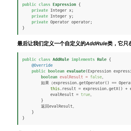
public
class
Expression
 {

private
 Integer x;

private
 Integer y;

private
 Operator operator;

}
最后让我们定义一个自定义的
AddRule
类，它只
public
class
AddRule
implements
Rule
 {

@Override
public
boolean
evaluate
(Expression express
boolean
evalResult
=
false
。

        如果（expression.getOperator() == Operator.ADD） {

this
.result = expression.getX() + e
            evalResult = 
true
。

        }

        返回evalResult。

    }    

}