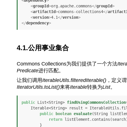
<
dependency
>
<
groupId
>
org.apache.commons
</
groupId
>
<
artifactId
>
commons-collections4
</
artifact
<
version
>
4.1
</
version
>
</
dependency
>
4.1.公用事业集合
Commons Collections为我们提供了一个方法
Iter
Predicate
进行匹配。
让我们调用
IterableUtils.filteredIterable()
，定义谓
IteratorUtils.toList()
来将
Iterable
转换为
List
。
public
 List<String> 
findUsingCommonsCollection
    Iterable<String> result = IterableUtils.f
public
boolean
evaluate
(String listEle
return
 listElement.contains(search)
        }
