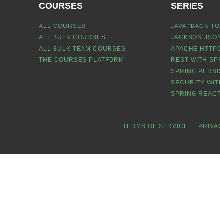
COURSES
SERIES
ALL COURSES
JAVA “BACK TO
ALL BULK COURSES
JACKSON JSON
ALL BULK TEAM COURSES
APACHE HTTPC
THE COURSES PLATFORM
REST WITH SP
SPRING PERSI
SECURITY WIT
SPRING REACT
TERMS OF SERVICE
PRIVA