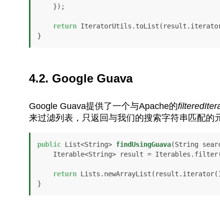
    });

return
 IteratorUtils.toList(result.iterator
4.2. Google Guava
Google Guava提供了一个与Apache的
filteredIter
来过滤列表，只返回与我们的搜索字符串匹配的
public
 List<String> 
findUsingGuava
(String sear
    Iterable<String> result = Iterables.filter(list, Predicates.containsPattern(search));

return
 Lists.newArrayList(result.iterator()
}