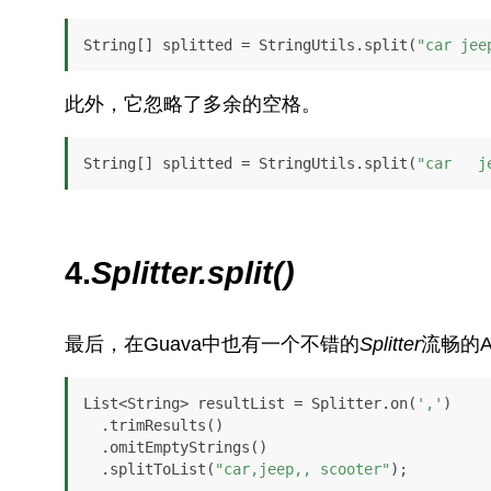
String[] splitted = StringUtils.split(
"car jee
此外，它忽略了多余的空格。
String[] splitted = StringUtils.split(
"car   j
4.
Splitter.split()
最后，在Guava中也有一个不错的
Splitter
流畅的A
List<String> resultList = Splitter.on(
','
)

  .trimResults()

  .omitEmptyStrings()

  .splitToList(
"car,jeep,, scooter"