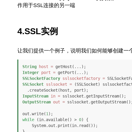
作用于SSL连接的另一端
4.SSL实例
让我们提供一个例子，说明我们如何能够创建一
String
host
=
Integer
port
=
SSLSocketFactory
sslsocketfactory
=
SSLSocket
sslsocket
=
 (SSLSocket) sslsocketfact
InputStream
in
=
OutputStream
out
=
 sslsocket.getOutputStream();
out.write(
1
while
 (in.available() > 
0
) {

    System.out.print(in.read());

}
