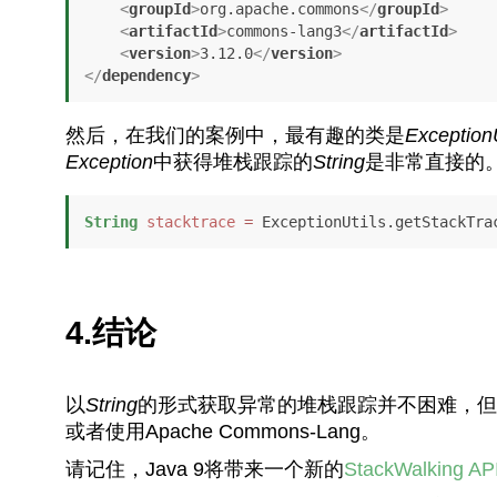
<
groupId
>
org.apache.commons
</
groupId
>
<
artifactId
>
commons-lang3
</
artifactId
>
<
version
>
3.12.0
</
version
>
</
dependency
>
然后，在我们的案例中，最有趣的类是
ExceptionU
Exception
中获得堆栈跟踪的
String
是非常直接的
String
stacktrace
=
4.结论
以
String
的形式获取异常的堆栈跟踪并不困难，但
或者使用Apache Commons-Lang。
请记住，Java 9将带来一个新的
StackWalking AP