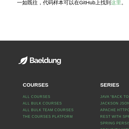
一如既往，代码样本可以在GitHub上找到
这里
。
COURSES
SERIES
ALL COURSES
JAVA “BACK TO
ALL BULK COURSES
JACKSON JSON
ALL BULK TEAM COURSES
APACHE HTTPC
THE COURSES PLATFORM
REST WITH SP
SPRING PERSI