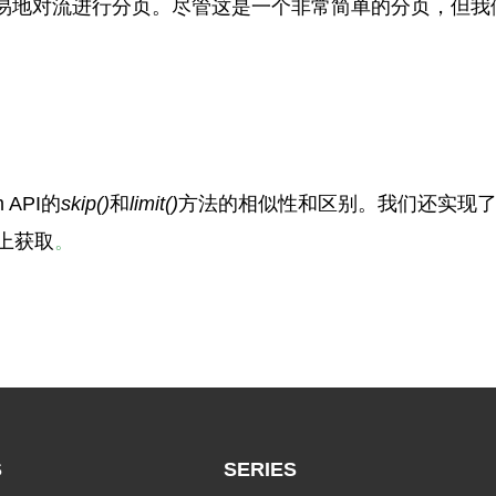
易地对流进行分页。尽管这是一个非常简单的分页，但我
 API的
skip()
和
limit()
方法的相似性和区别。我们还实现
b上获取
。
S
SERIES