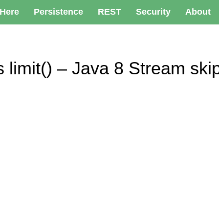
 Here
Persistence
REST
Security
About
limit() – Java 8 Stream skip(