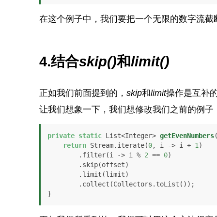
在这个例子中，我们要把一个无限的数字流截
4.结合
skip()
和
limit()
正如我们前面提到的，
skip
和
limit
操作是互补
让我们想象一下，我们想修改我们之前的例子
private
static
 List<Integer> 
getEvenNumbers
return
 Stream.iterate(
0
, i -> i + 
1
)

        .filter(i -> i % 
2
 == 
0
)

        .skip(offset)

        .limit(limit)

        .collect(Collectors.toList());

}