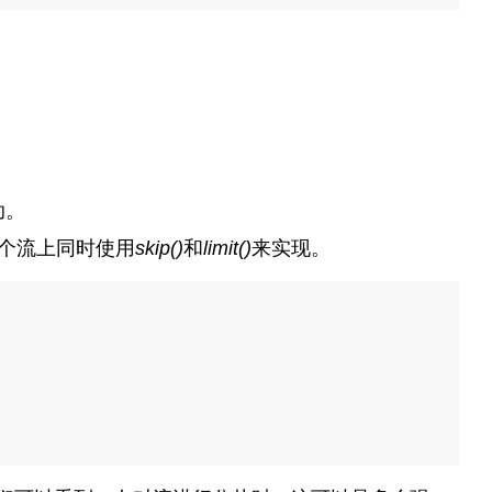
助。
个流上同时使用
skip()
和
limit()
来实现。