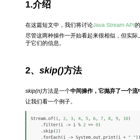
1.介绍
在这篇短文中，我们将讨论
Java Stream API
尽管这两种操作一开始看起来很相似，但实际
于它们的信息。
2、
skip()
方法
skip(n)
方法是一个
中间操作，它抛弃了一个流
让我们看一个例子。
Stream.of(
1
, 
2
, 
3
, 
4
, 
5
, 
6
, 
7
, 
8
, 
9
, 
10
)

    .filter(i -> i % 
2
 == 
0
)

    .skip(
2
)

    .forEach(i -> System.out.print(i + 
" "
)