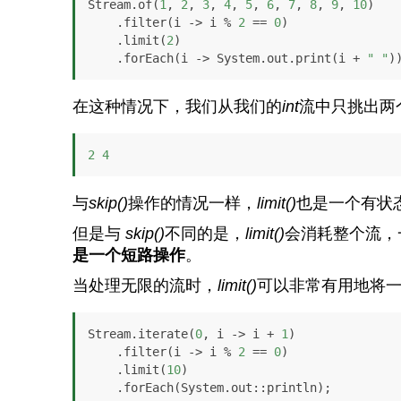
Stream.of(
1
, 
2
, 
3
, 
4
, 
5
, 
6
, 
7
, 
8
, 
9
, 
10
)

    .filter(i -> i % 
2
 == 
0
)

    .limit(
2
)

    .forEach(i -> System.out.print(i + 
" "
)
在这种情况下，我们从我们的
int
流中只挑出两
2
4
与
skip()
操作的情况一样，
limit()
也是一个有状
但是与
skip()
不同的是，
limit()
会消耗整个流，
是一个短路操作
。
当处理无限的流时，
limit()
可以非常有用地将
Stream.iterate(
0
, i -> i + 
1
)

    .filter(i -> i % 
2
 == 
0
)

    .limit(
10
)

    .forEach(System.out::println);