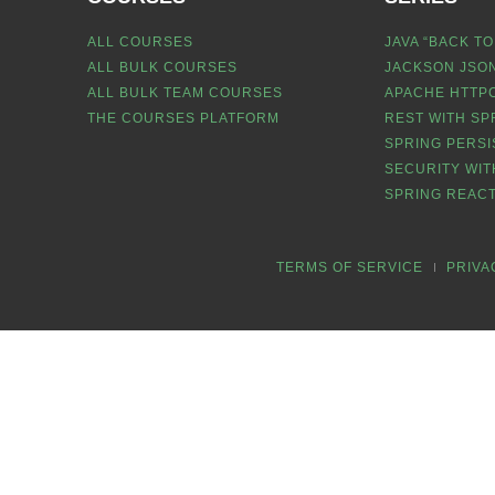
ALL COURSES
JAVA “BACK TO
ALL BULK COURSES
JACKSON JSON
ALL BULK TEAM COURSES
APACHE HTTPC
THE COURSES PLATFORM
REST WITH SP
SPRING PERSI
SECURITY WIT
SPRING REACT
TERMS OF SERVICE
PRIVA