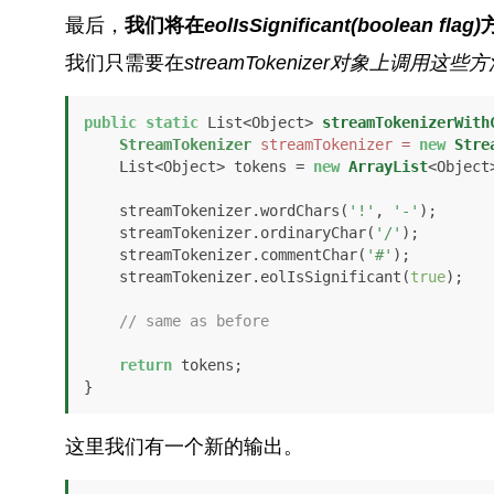
最后，
我们将在
eolIsSignificant(boolean flag)
我们只需要在
streamTokenizer
对象上调用这些方
public
static
 List<Object> 
streamTokenizerWith
StreamTokenizer
streamTokenizer
=
new
Stre
    List<Object> tokens = 
new
ArrayList
<Object>
    streamTokenizer.wordChars(
'!'
, 
'-'
);

    streamTokenizer.ordinaryChar(
'/'
);

    streamTokenizer.commentChar(
'#'
);

    streamTokenizer.eolIsSignificant(
true
);

// same as before
return
 tokens;

}
这里我们有一个新的输出。