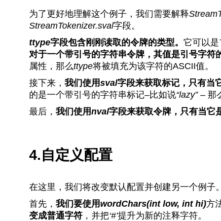
为了更好地理解这个例子，我们需要解释
StreamT
StreamTokenizer.sval
字段。
ttype
字段包含刚刚读取的令牌的类型。
它可以是
对于一个带引号的字符串令牌，其值是引号字符的A
属性，那么
ttype
将被填充为该字符的ASCII值。
接下来，
我们使用
sval
字段来获取标记，只有当
的是一个带引号的字符串标记–比如说
“lazy” –
那
最后，
我们使用
nval
字段来获取令牌，只有当它
4.自定义配置
在这里，我们将改变默认配置并创建另一个例子
首先，
我们要使用
wordChars(int low, int hi)
方
变成普通字符
，并把
‘#’
提升为新的注释字符。