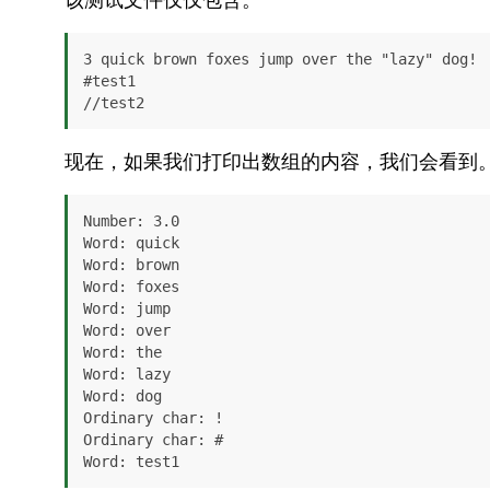
3 quick brown foxes jump over the "lazy" dog!

#test1

//test2
现在，如果我们打印出数组的内容，我们会看到
Number: 3.0

Word: quick

Word: brown

Word: foxes

Word: jump

Word: over

Word: the

Word: lazy

Word: dog

Ordinary char: !

Ordinary char: #

Word: test1