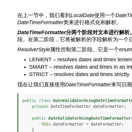
在上一节中，我们看到
LocalDate
使用一个
DateTi
DateTimeFormatter
类来进行格式化和解析。
DateTimeFormatter
分两个阶段对文本进行解析
段。在第二阶段，它将被解析的字段解析为一个日
ResolverStyle
属性控制第二阶段。它是一个
enu
LENIENT – resolves dates and times lenien
SMART – resolves dates and times in an int
STRICT – resolves dates and times strictly
现在让我们直接使用
DateTimeFormatter
来写日
public
class
DateValidatorUsingDateTimeFormatt
private
 DateTimeFormatter dateFormatter;

public
DateValidatorUsingDateTimeFormatter
this
.dateFormatter = dateFormatter;

    }
