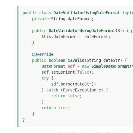
public
class
DateValidatorUsingDateFormat
impl
private
 String dateFormat;

public
DateValidatorUsingDateFormat
(String
this
.dateFormat = dateFormat;

    }

@Override
public
boolean
isValid
(String dateStr)
 {

DateFormat
sdf
=
new
SimpleDateFormat
(
        sdf.setLenient(
false
);

try
 {

            sdf.parse(dateStr);

        } 
catch
 (ParseException e) {

return
false
;

        }

return
true
;

    }

}