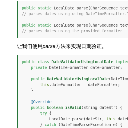
public
static
// parses dates using using DateTimeFormatter.
public
static
// parses dates using the provided formatter
让我们使用
parse
方法来实现日期验证。
public
class
DateValidatorUsingLocalDate
imple
private
 DateTimeFormatter dateFormatter;

public
DateValidatorUsingLocalDate
(DateTim
this
.dateFormatter = dateFormatter;

    }

@Override
public
boolean
isValid
(String dateStr)
 {

try
 {

            LocalDate.parse(dateStr, 
this
.date
        } 
catch
 (DateTimeParseException e) {
