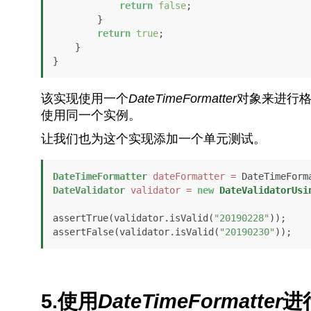
return
false
;

        }

return
true
;

    }

}
该实现使用一个
DateTimeFormatter
对象来进行
使用同一个实例。
让我们也为这个实现添加一个单元测试。
DateTimeFormatter
dateFormatter
=
DateValidator
validator
=
new
DateValidatorUsi
assertTrue(validator.isValid(
"20190228"
));

assertFalse(validator.isValid(
"20190230"
));
5.使用
DateTimeFormatter
进