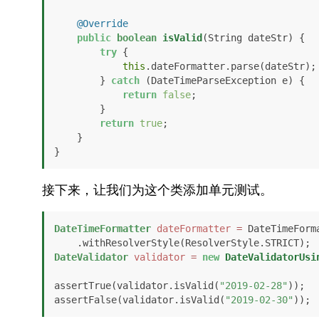
@Override
public
boolean
isValid
(String dateStr)
 {

try
 {

this
.dateFormatter.parse(dateStr);

        } 
catch
 (DateTimeParseException e) {

return
false
;

        }

return
true
;

    }

}
接下来，让我们为这个类添加单元测试。
DateTimeFormatter
dateFormatter
=
 DateTimeForm
DateValidator
validator
=
new
DateValidatorUsi
assertTrue(validator.isValid(
"2019-02-28"
));

assertFalse(validator.isValid(
"2019-02-30"
));