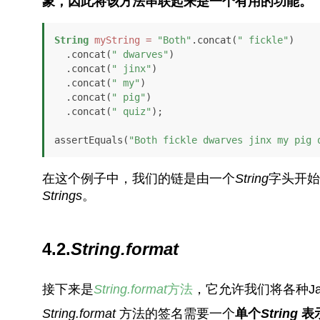
象，因此将该方法串联起来是一个有用的功能。
String
myString
=
"Both"
.concat(
" fickle"
)

  .concat(
" dwarves"
)

  .concat(
" jinx"
)

  .concat(
" my"
)

  .concat(
" pig"
)

  .concat(
" quiz"
);

assertEquals(
"Both fickle dwarves jinx my pig 
在这个例子中，我们的链是由一个
String
字头开始
Strings
。
4.2.
String.format
接下来是
String.format
方法
，它允许我们将各种Ja
String.format
方法的签名需要一个
单个
String
表