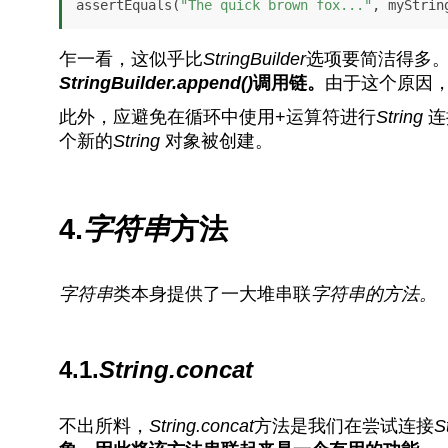
assertEquals(
"The quick brown fox..."
, myStrin
乍一看，这似乎比
StringBuilder
选项要简洁得多
StringBuilder.append()
调用链。
由于这个原因
此外，应避免在循环中使用+运算符进行
String
连
个新的
String
对象被创建。
4.
字符串
方法
字符串
类本身提供了一大堆串联
字符串的方法。
4.1.
String.concat
不出所料，
String.concat
方法是我们在尝试连接
S