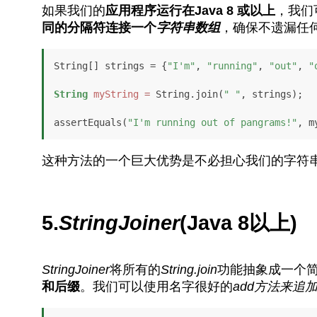
如果我们的
应用程序运行在Java 8
或以上
，我们
同的分隔符连接一个
字符串
数组
，确保不遗漏任
String[] strings = {
"I'm"
, 
"running"
, 
"out"
, 
"
String
myString
=
 String.join(
" "
, strings);

assertEquals(
"I'm running out of pangrams!"
这种方法的一个巨大优势是不必担心我们的字符
5.
StringJoiner
(Java 8以上)
StringJoiner
将所有的
String.join
功能抽象成一个
和后缀
。我们可以使用名字很好的
add
方法来追