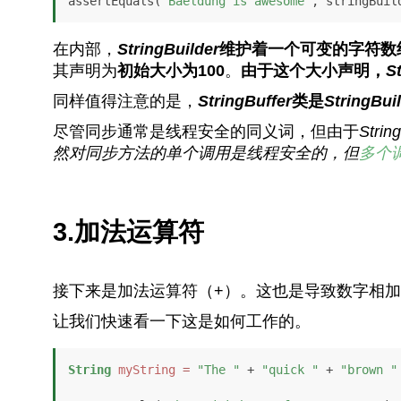
assertEquals(
"Baeldung is awesome"
, stringBuil
在内部，
StringBuilder
维护着一个可变的字符数
其声明为
初始大小为100
。
由于这个大小声明，
S
同样值得注意的是，
StringBuffer
类是
StringBui
尽管同步通常是线程安全的同义词，但由于
Strin
然对同步方法的单个调用是线程安全的，但
多个
3.加法运算符
接下来是加法运算符（+）。这也是导致数字相
让我们快速看一下这是如何工作的。
String
myString
=
"The "
 + 
"quick "
 + 
"brown "