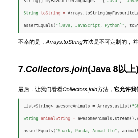
String[] myFavouriteLanguages = {
"Java"
, 
"Java
String
toString
=
 Arrays.toString(myFavouriteLa
assertEquals(
"[Java, JavaScript, Python]"
, toS
不幸的是，
Arrays.
toString
方法是不可定制的，并
7.
Collectors.join
(Java 8以上
最后，让我们看看
Collectors.join
方法，
它允许我
List<String> awesomeAnimals = Arrays.asList(
"S
String
animalString
=
 awesomeAnimals.stream().
assertEquals(
"Shark, Panda, Armadillo"
, animal