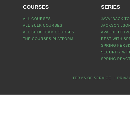
COURSES
SERIES
ALL COURSES
JAVA “BACK TO
ALL BULK COURSES
JACKSON JSON
ALL BULK TEAM COURSES
APACHE HTTPC
THE COURSES PLATFORM
REST WITH SP
SPRING PERSI
SECURITY WIT
SPRING REACT
TERMS OF SERVICE
PRIVA