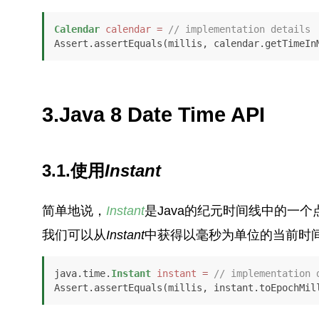
Calendar
calendar
=
// implementation details
Assert.assertEquals(millis, calendar.getTimeIn
3.Java 8 Date Time API
3.1.使用
Instant
简单地说，
Instant
是Java的纪元时间线中的一个
我们可以从
Instant
中获得以毫秒为单位的当前时
java.time.
Instant
instant
=
// implementation 
Assert.assertEquals(millis, instant.toEpochMil