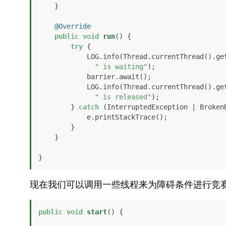
    }

@Override
public
void
run
()
 {

try
 {

            LOG.info(Thread.currentThread().getName() + 

" is waiting"
);

            barrier.await();

            LOG.info(Thread.currentThread().getName() + 

" is released"
);

        } 
catch
 (InterruptedException | BrokenB
            e.printStackTrace();

        }

    }

}
现在我们可以调用一些线程来为障碍条件进行竞
public
void
start
()
 {
