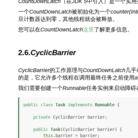
CountDownLatch
（在
JDK 5
中引入）是一个实用
一个
CountDownLatch
被初始化为一个
counter(In
旦计数器达到零，其他线程就会被释放。
您可以在
CountDownLatch
这里
了解更多信息。
2.6.
CyclicBarrier
CyclicBarrier
的工作原理与
CountDownLatch
几乎
的是，它允许多个线程在调用最终任务之前使用
a
我们需要创建一个
Runnable
任务实例来启动障碍
public
class
Task
implements
Runnable
 {

private
 CyclicBarrier barrier;

public
Task
(CyclicBarrier barrier)
 {

this
.barrier = barrier;
