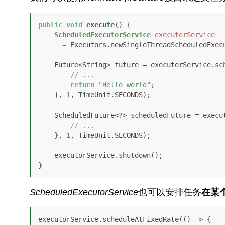
public
void
execute
()
 {

ScheduledExecutorService
executorService
=
 Executors.newSingleThreadScheduledExecu
    Future<String> future = executorService.schedule(() -> {

// ...
return
"Hello world"
;

    }, 
1
, TimeUnit.SECONDS);

    ScheduledFuture<?> scheduledFuture = executorService.schedule(() -> {

// ...
    }, 
1
, TimeUnit.SECONDS);

    executorService.shutdown();

}
ScheduledExecutorService
也可以安排任务
在某
executorService.scheduleAtFixedRate(() -> {
