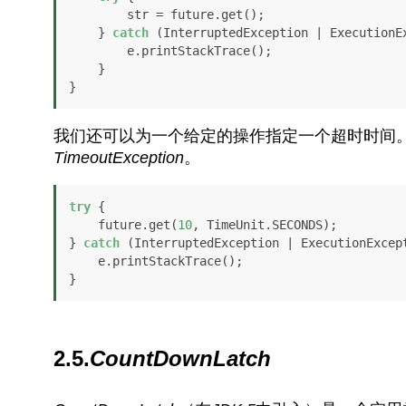
        str = future.get();

    } 
catch
 (InterruptedException | ExecutionEx
        e.printStackTrace();

    }

}
我们还可以为一个给定的操作指定一个超时时间
TimeoutException
。
try
 {

    future.get(
10
, TimeUnit.SECONDS);

} 
catch
 (InterruptedException | ExecutionExcept
    e.printStackTrace();

}
2.5.
CountDownLatch