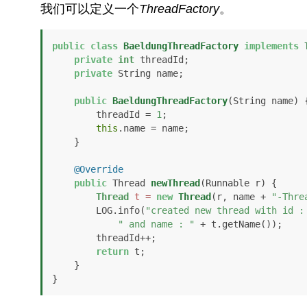
我们可以定义一个
ThreadFactory
。
public
class
BaeldungThreadFactory
implements
private
int
 threadId;

private
 String name;

public
BaeldungThreadFactory
(String name)
 {
        threadId = 
1
;

this
.name = name;

    }

@Override
public
 Thread 
newThread
(Runnable r)
 {

Thread
t
=
new
Thread
(r, name + 
"-Thre
        LOG.info(
"created new thread with id :
" and name : "
 + t.getName());

        threadId++;

return
 t;

    }

}