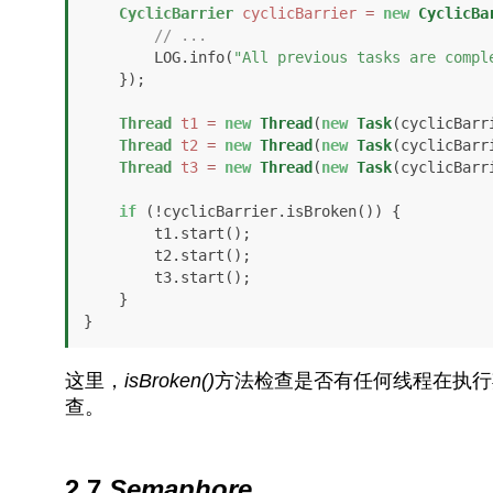
CyclicBarrier
cyclicBarrier
=
new
CyclicBa
// ...
        LOG.info(
"All previous tasks are compl
    });

Thread
t1
=
new
Thread
(
new
Task
(cyclicBarr
Thread
t2
=
new
Thread
(
new
Task
(cyclicBarr
Thread
t3
=
new
Thread
(
new
Task
(cyclicBarr
if
 (!cyclicBarrier.isBroken()) { 

        t1.start(); 

        t2.start(); 

        t3.start(); 

    }

}
这里，
isBroken()
方法检查是否有任何线程在执行
查。
2.7.
Semaphore