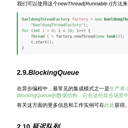
我们可以使用这个
newThread(Runnable r)
方法来
BaeldungThreadFactory
factory
=
new
BaeldungTh
"BaeldungThreadFactory"
for
 (
int
i
=
0
; i < 
10
; i++) { 

Thread
t
=
 factory.newThread(
new
Task
());

    t.start(); 

}
2.9.
BlockingQueue
在异步编程中，最常见的集成模式之一是
生产者-
BlockingQueue
的数据结构，它在这些异步场景
有关这方面的更多信息和工作实例可在
此处
获得
2.10.
延迟队列