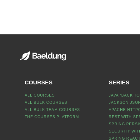
COURSES
SERIES
ALL COURSES
JAVA “BACK TO
ALL BULK COURSES
JACKSON JSON
ALL BULK TEAM COURSES
APACHE HTTPC
THE COURSES PLATFORM
REST WITH SP
SPRING PERSI
SECURITY WIT
SPRING REACT