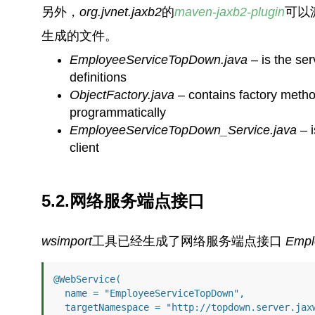
另外，
org.jvnet.jaxb2
的
maven-jaxb2-plugin
可以
生成的文件。
EmployeeServiceTopDown.java
– is the ser
definitions
ObjectFactory.java
– contains factory metho
programmatically
EmployeeServiceTopDown_Service.java
– i
client
5.2.
网络服务端点接口
wsimport
工具已经生成了网络服务端点接口
Empl
@WebService(

  name = "EmployeeServiceTopDown", 

  targetNamespace = "http://topdown.server.ja