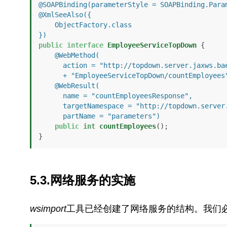
@SOAPBinding(parameterStyle = SOAPBinding.Para
@XmlSeeAlso({

    ObjectFactory.class

})
public
interface
EmployeeServiceTopDown
 {

@WebMethod(

      action = "http://topdown.server.jaxws.baeldung.com/"

      + "EmployeeServiceTopDown/countEmployees
@WebResult(

      name = "countEmployeesResponse", 

      targetNamespace = "http://topdown.server.jaxws.baeldung.com/", 

      partName = "parameters")
public
int
countEmployees
()
;

}
5.3.
网络服务的实施
wsimport
工具已经创建了网络服务的结构。我们