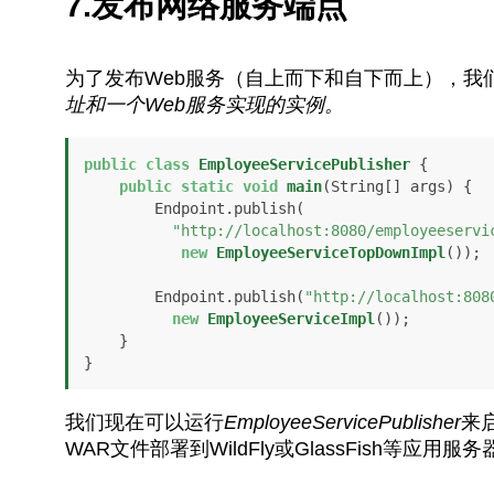
7.发布网络服务端点
为了发布Web服务（自上而下和自下而上），我
址和一个Web服务实现的实例。
public
class
EmployeeServicePublisher
 {

public
static
void
main
(String[] args)
 {

        Endpoint.publish(

"http://localhost:8080/employeeservi
new
EmployeeServiceTopDownImpl
());

        Endpoint.publish(
"http://localhost:808
new
EmployeeServiceImpl
());

    }

}
我们现在可以运行
EmployeeServicePublisher
来
WAR文件部署到WildFly或GlassFish等应用服