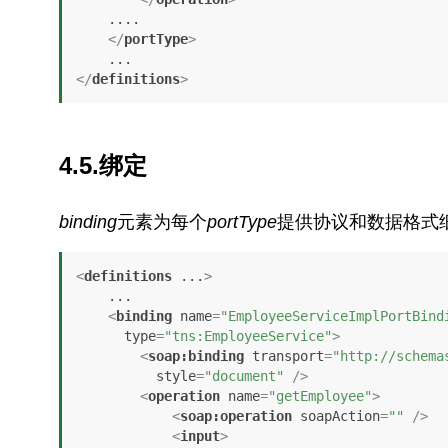
    ....

</
portType
>
</
definitions
>
4.5.绑定
binding
元素为每个
portType
提供协议和数据格式
<
definitions
...
>
    ...

<
binding
name
=
"EmployeeServiceImplPortBind
type
=
"tns:EmployeeService"
>
<
soap:binding
transport
=
"http://schema
style
=
"document"
 />
<
operation
name
=
"getEmployee"
>
<
soap:operation
soapAction
=
""
 />
<
input
>