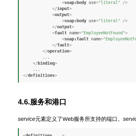
<
soap:body
use
=
"literal"
 />
</
input
>
<
output
>
<
soap:body
use
=
"literal"
 />
</
output
>
<
fault
name
=
"EmployeeNotFound"
>
<
soap:fault
name
=
"EmployeeNotF
</
fault
>
</
operation
>
        ...

</
binding
>
</
definitions
>
4.6.服务和港口
service
元素定义了Web服务所支持的端口。
servi
<
definitions
...
>