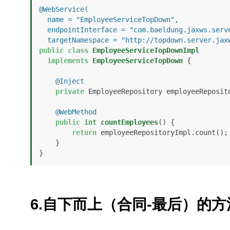
@WebService(

  name = "EmployeeServiceTopDown", 

  endpointInterface = "com.baeldung.jaxws.server.topdown.EmployeeServiceTopDown",

  targetNamespace = "http://topdown.server.ja
public
class
EmployeeServiceTopDownImpl
implements
EmployeeServiceTopDown
 {

@Inject
private
 EmployeeRepository employeeReposito
@WebMethod
public
int
countEmployees
()
 {

return
 employeeRepositoryImpl.count();

    }

}
6.自下而上（合同-最后）的方