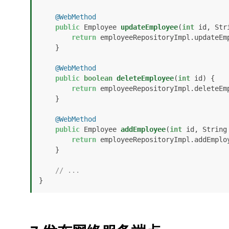
@WebMethod
public
 Employee 
updateEmployee
(
int
 id, Str
return
 employeeRepositoryImpl.updateEmp
    }

@WebMethod
public
boolean
deleteEmployee
(
int
 id)
 {

return
 employeeRepositoryImpl.deleteEmp
    }

@WebMethod
public
 Employee 
addEmployee
(
int
 id, String
return
 employeeRepositoryImpl.addEmploy
    }

// ...
}