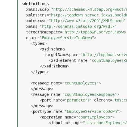
<
definitions
xmlns:soap
=
"http://schemas.xmlsoap.org/wsdl/
xmlns:tns
=
"http://topdown.server.jaxws.baeld
xmlns:xsd
=
"http://www.w3.org/2001/XMLSchema"
xmlns
=
"http://schemas.xmlsoap.org/wsdl/"
targetNamespace
=
"http://topdown.server.jaxws
qname
=
"EmployeeServiceTopDown"
>
<
types
>
<
xsd:schema
targetNamespace
=
"http://topdown.serv
<
xsd:element
name
=
"countEmployeesR
</
xsd:schema
>
</
types
>
<
message
name
=
"countEmployees"
>
</
message
>
<
message
name
=
"countEmployeesResponse"
>
<
part
name
=
"parameters"
element
=
"tns:c
</
message
>
<
portType
name
=
"EmployeeServiceTopDown"
>
<
operation
name
=
"countEmployees"
>
<
input
message
=
"tns:countEmployees