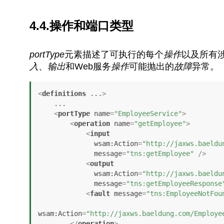
4.4.操作和端口类型
portType
元素描述了可执行的每个
操作
以及所有
入
、
输出
和Web服务
操作
可能抛出的
故障
异常。
<
definitions
...
>
    ...

<
portType
name
=
"EmployeeService"
>
<
operation
name
=
"getEmployee"
>
<
input
wsam:Action
=
"http://jaxws.baeldu
message
=
"tns:getEmployee"
 />
<
output
wsam:Action
=
"http://jaxws.baeldu
message
=
"tns:getEmployeeResponse
<
fault
message
=
"tns:EmployeeNotFou
wsam:Action
=
"http://jaxws.baeldung.com/Employe
</
operation
>