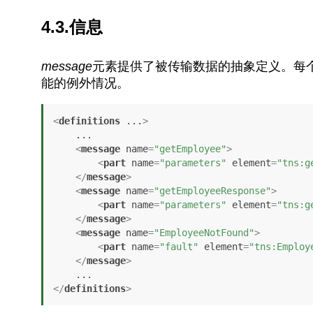
4.3.信息
message
元素提供了被传输数据的抽象定义。每
能的例外情况。
<
definitions
...
>
    ...

<
message
name
=
"getEmployee"
>
<
part
name
=
"parameters"
element
=
"tns:g
</
message
>
<
message
name
=
"getEmployeeResponse"
>
<
part
name
=
"parameters"
element
=
"tns:g
</
message
>
<
message
name
=
"EmployeeNotFound"
>
<
part
name
=
"fault"
element
=
"tns:Employ
</
message
>
</
definitions
>