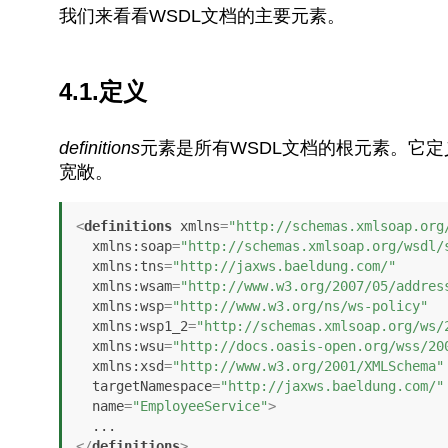
我们来看看WSDL文档的主要元素。
4.1.定义
definitions
元素是所有WSDL文档的根元素。它
宽敞。
<
definitions
xmlns
=
"http://schemas.xmlsoap.org
xmlns:soap
=
"http://schemas.xmlsoap.org/wsdl/
xmlns:tns
=
"http://jaxws.baeldung.com/"
xmlns:wsam
=
"http://www.w3.org/2007/05/addres
xmlns:wsp
=
"http://www.w3.org/ns/ws-policy"
xmlns:wsp1_2
=
"http://schemas.xmlsoap.org/ws/
xmlns:wsu
=
"http://docs.oasis-open.org/wss/20
xmlns:xsd
=
"http://www.w3.org/2001/XMLSchema"
targetNamespace
=
"http://jaxws.baeldung.com/"
name
=
"EmployeeService"
>
</
definitions
>