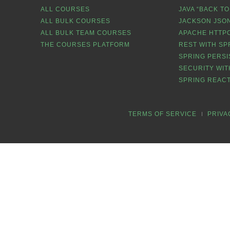
ALL COURSES
JAVA “BACK TO
ALL BULK COURSES
JACKSON JSON
ALL BULK TEAM COURSES
APACHE HTTPC
THE COURSES PLATFORM
REST WITH SP
SPRING PERSI
SECURITY WIT
SPRING REACT
TERMS OF SERVICE
PRIVA