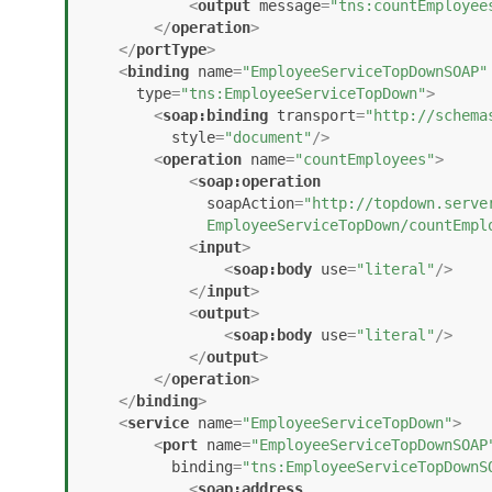
<
output
message
=
"tns:countEmployee
</
operation
>
</
portType
>
<
binding
name
=
"EmployeeServiceTopDownSOAP"
type
=
"tns:EmployeeServiceTopDown"
>
<
soap:binding
transport
=
"http://schema
style
=
"document"
/>
<
operation
name
=
"countEmployees"
>
<
soap:operation
soapAction
=
"http://topdown.server
              EmployeeServiceTopDown/countEm
<
input
>
<
soap:body
use
=
"literal"
/>
</
input
>
<
output
>
<
soap:body
use
=
"literal"
/>
</
output
>
</
operation
>
</
binding
>
<
service
name
=
"EmployeeServiceTopDown"
>
<
port
name
=
"EmployeeServiceTopDownSOAP
binding
=
"tns:EmployeeServiceTopDownS
<
soap:address