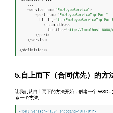
    ...

<
service
name
=
"EmployeeService"
>
<
port
name
=
"EmployeeServiceImplPort"
binding
=
"tns:EmployeeServiceImplPort
<
soap:address
location
=
"http://localhost:8080/
</
port
>
</
service
>
</
definitions
>
5.自上而下（合同优先）的方
让我们从自上而下的方法开始，创建一个 WSDL
有一个方法。
<?xml version=
"1.0"
 encoding=
"UTF-8"
?>