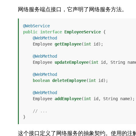
网络服务端点接口，它声明了网络服务方法。
@WebService
public
interface
EmployeeService
 {

@WebMethod
    Employee 
getEmployee
(
int
 id)
;

@WebMethod
    Employee 
updateEmployee
(
int
 id, String nam
@WebMethod
boolean
deleteEmployee
(
int
 id)
;

@WebMethod
    Employee 
addEmployee
(
int
 id, String name)
;

// ...
}
这个接口定义了网络服务的抽象契约。使用的注