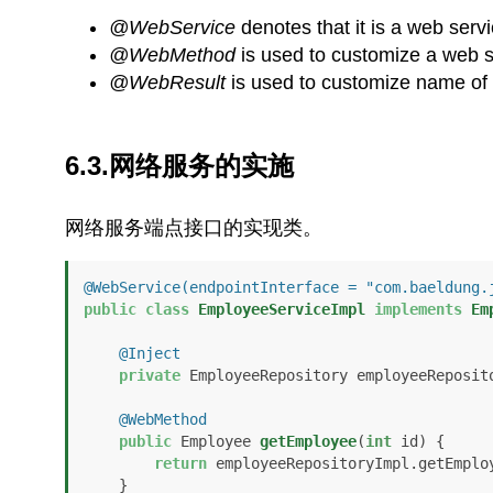
@WebService
denotes that it is a web servi
@WebMethod
is used to customize a web s
@WebResult
is used to customize name of 
6.3.
网络服务的实施
网络服务端点接口的实现类。
@WebService(endpointInterface = "com.baeldung.
public
class
EmployeeServiceImpl
implements
Em
@Inject
private
 EmployeeRepository employeeReposito
@WebMethod
public
 Employee 
getEmployee
(
int
 id)
 {

return
 employeeRepositoryImpl.getEmploy
    }
