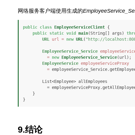
网络服务客户端使用生成的
EmployeeService_Se
public
class
EmployeeServiceClient
 {

public
static
void
main
(String[] args)
thr
URL
url
=
new
URL
(
"http://localhost:80
EmployeeService_Service
employeeServic
=
new
EmployeeService_Service
(url);

EmployeeService
employeeServiceProxy
=
 employeeService_Service.getEmployee
        List<Employee> allEmployees 

          = employeeServiceProxy.getAllEmployees();

    }

}
9.结论