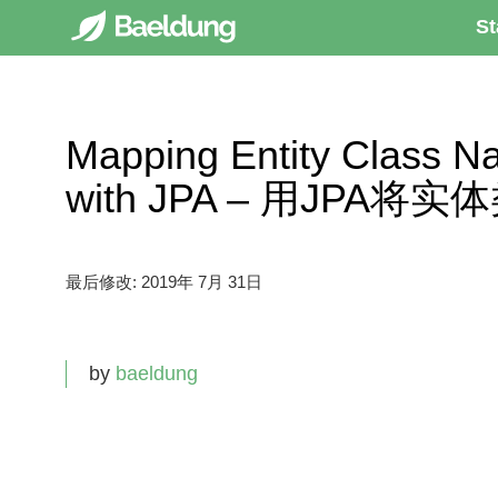
St
Mapping Entity Class 
with JPA – 用JPA
最后修改:
2019年 7月 31日
by
baeldung