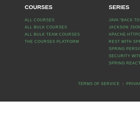
COURSES
SERIES
ALL COURSES
JAVA “BACK TO
ALL BULK COURSES
JACKSON JSON
ALL BULK TEAM COURSES
APACHE HTTPC
THE COURSES PLATFORM
REST WITH SP
SPRING PERSI
SECURITY WIT
SPRING REACT
TERMS OF SERVICE
PRIVA